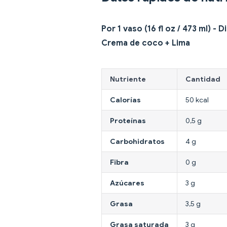
Por 1 vaso (16 fl oz / 473 ml) - 
Crema de coco + Lima
Nutriente
Cantidad
Calorías
50 kcal
Proteínas
0,5 g
Carbohidratos
4 g
Fibra
0 g
Azúcares
3 g
Grasa
3,5 g
Grasa saturada
3 g