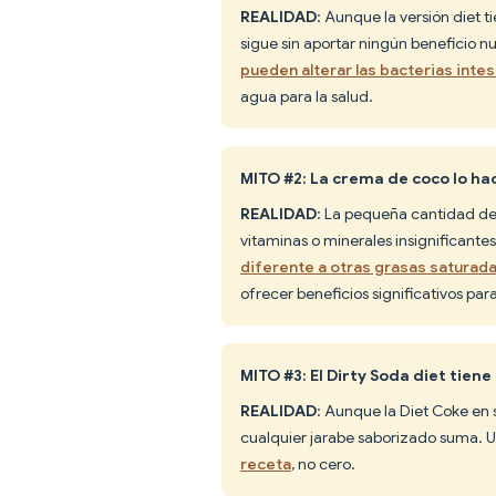
REALIDAD
: Aunque la versión diet 
sigue sin aportar ningún beneficio nu
pueden alterar las bacterias intest
agua para la salud.
MITO #2: La crema de coco lo hac
REALIDAD
: La pequeña cantidad d
vitaminas o minerales insignificante
diferente a otras grasas saturad
ofrecer beneficios significativos para
MITO #3: El Dirty Soda diet tiene
REALIDAD
: Aunque la Diet Coke en 
cualquier jarabe saborizado suma. Un
receta
, no cero.