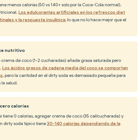
tiene menos calorías (50 vs 140+ solo por la Coca-Cola normal),
tricional.
Los edulcorantes artificiales en los refrescos diet
inales y la respuesta insulínica
, lo que no lo hace mejor que el
e nutritivo
e crema de coco (1-2 cucharadas) añade grasa saturada pero
s.
Los ácidos grasos de cadena media del coco se comportan
as
, pero la cantidad en el dirty soda es demasiado pequeña para
 la salud.
 cero calorías
sí tiene 0 calorías, agregar crema de coco (35 cal/cucharada) y
 dirty soda típico tiene
30-140 calorías dependiendo de la