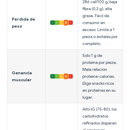
286 cal/100 g, baja
fibra (0,3 g), alta
grasa. Fácil de
Pérdida de
consumir en
peso
exceso. Limita a 1
pieza o evítalas por
completo.
Solo 1 g de
proteína por pieza.
Mala relación
Ganancia
proteína-calorías.
muscular
Elige snacks ricos
en proteínas en su
lugar.
Alto IG (75-80), los
carbohidratos
refinados disparan