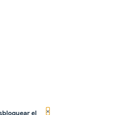
×
sbloquear el