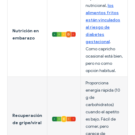
nutricional,
los
alimentos fritos
están vinculados
al riesgo de
Nutrición en
diabetes
embarazo
gestacional
.
Como capricho
ocasional está bien,
pero no como
opción habitual.
Proporciona
energía rápida (10
g de
carbohidratos)
cuando el apetito
Recuperación
es bajo. Fácil de
de gripe/viral
comer, pero
carece de