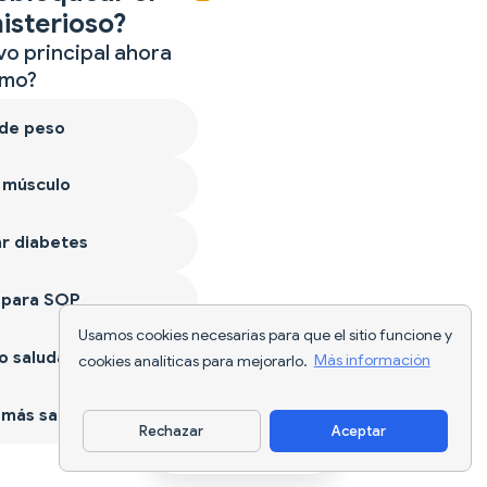
isterioso?
vo principal ahora
mo?
 de peso
 músculo
r diabetes
 para SOP
Usamos cookies necesarias para que el sitio funcione y
 saludable
cookies analíticas para mejorarlo.
Más información
más sano
Rechazar
Aceptar
Descargar app