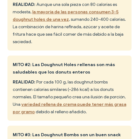
REALIDAD:
Aunque una sola pieza con 80 calorías es
modesta,
la mayoría de las personas consumen 3-5
doughnut holes de una vez
, sumando 240-400 calorías.
La combinación de harina refinada, azúcar y aceite de
fritura hace que sea fácil comer de más debido a la baja
saciedad.
MITO #2: Las Doughnut Holes rellenas son más
saludables que los donuts enteros
REALIDAD:
Por cada 100 g, las doughnut bombs
contienen calorías similares (~286 kcal) a los donuts
normales. El tamaño pequeño crea una ilusión de porción.
Una
variedad rellena de crema puede tener más grasa
por gramo
debido al relleno añadido.
MITO #3: Las Doughnut Bombs son un buen snack