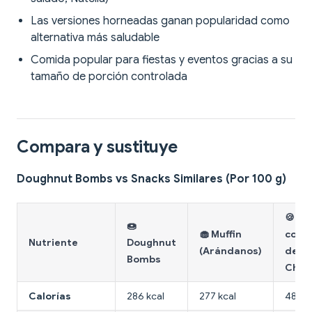
Las versiones horneadas ganan popularidad como
alternativa más saludable
Comida popular para fiestas y eventos gracias a su
tamaño de porción controlada
Compara y sustituye
Doughnut Bombs vs Snacks Similares (Por 100 g)
🍪 Ga
🍩
🧁 Muffin
con C
Nutriente
Doughnut
(Arándanos)
de
Bombs
Choc
Calorías
286 kcal
277 kcal
488 k