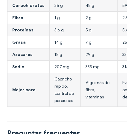
Carbohidratos
36 g
48 g
59 g
Fibra
1 g
2 g
2,5 g
Proteínas
3,6 g
5 g
5,4 g
Grasa
14 g
7 g
25 g
Azúcares
18 g
29 g
33 g
Sodio
207 mg
335 mg
316 
Capricho
Algo más de
Evitar
rápido,
Mejor para
fibra,
objeti
control de
vitaminas
de sa
porciones
Preguntas frecuentes