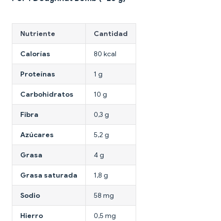
Nutriente
Cantidad
Calorías
80 kcal
Proteínas
1 g
Carbohidratos
10 g
Fibra
0,3 g
Azúcares
5,2 g
Grasa
4 g
Grasa saturada
1,8 g
Sodio
58 mg
Hierro
0,5 mg