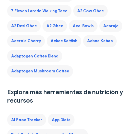
7 Eleven Laredo Walking Taco
A2 Cow Ghee
A2 Desi Ghee
A2 Ghee
Acai Bowls
Acaraje
Acerola Cherry
Ackee Saltfish
Adana Kebab
Adaptogen Coffee Blend
Adaptogen Mushroom Coffee
Explora más herramientas de nutrición y
recursos
AI Food Tracker
App Dieta