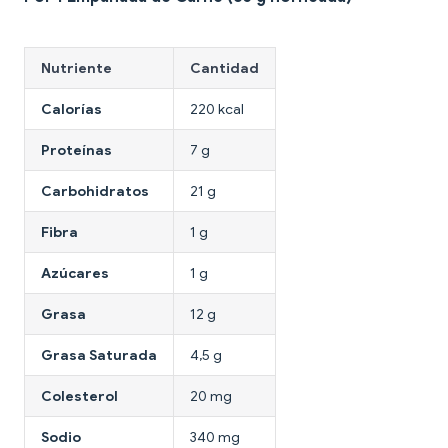
Nutriente
Cantidad
Calorías
220 kcal
Proteínas
7 g
Carbohidratos
21 g
Fibra
1 g
Azúcares
1 g
Grasa
12 g
Grasa Saturada
4,5 g
Colesterol
20 mg
Sodio
340 mg