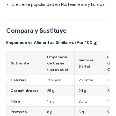
Creciente popularidad en Norteamérica y Europa
Compara y Sustituye
Empanada vs Alimentos Similares (Por 100 g)
Empanada
Past
Samosa
Nutriente
de Carne
de
(frita)
(horneada)
Car
Calorías
259 kcal
262 kcal
275 k
Carbohidratos
25 g
24 g
26 g
Fibra
1,2 g
2,5 g
1 g
Proteína
8 g
5 g
9 g