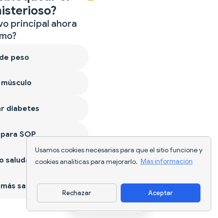
isterioso?
vo principal ahora
mo?
 de peso
 músculo
r diabetes
 para SOP
Usamos cookies necesarias para que el sitio funcione y
 saludable
cookies analíticas para mejorarlo.
Más información
más sano
Rechazar
Aceptar
Descargar app