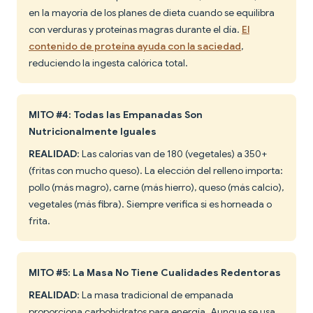
en la mayoría de los planes de dieta cuando se equilibra
con verduras y proteínas magras durante el día.
El
contenido de proteína ayuda con la saciedad
,
reduciendo la ingesta calórica total.
MITO #4: Todas las Empanadas Son
Nutricionalmente Iguales
REALIDAD
: Las calorías van de 180 (vegetales) a 350+
(fritas con mucho queso). La elección del relleno importa:
pollo (más magro), carne (más hierro), queso (más calcio),
vegetales (más fibra). Siempre verifica si es horneada o
frita.
MITO #5: La Masa No Tiene Cualidades Redentoras
REALIDAD
: La masa tradicional de empanada
proporciona carbohidratos para energía. Aunque se usa