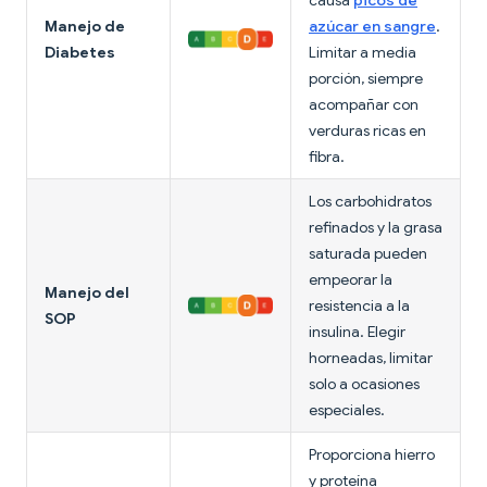
causa
picos de
Manejo de
azúcar en sangre
.
Diabetes
Limitar a media
porción, siempre
acompañar con
verduras ricas en
fibra.
Los carbohidratos
refinados y la grasa
saturada pueden
empeorar la
Manejo del
resistencia a la
SOP
insulina. Elegir
horneadas, limitar
solo a ocasiones
especiales.
Proporciona hierro
y proteína