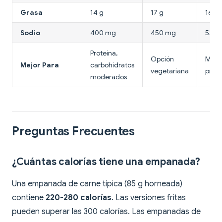
Grasa
14 g
17 g
16 g
Sodio
400 mg
450 mg
520 
Proteína,
Opción
Mayo
Mejor Para
carbohidratos
vegetariana
prote
moderados
Preguntas Frecuentes
¿Cuántas calorías tiene una empanada?
Una empanada de carne típica (85 g horneada)
contiene
220-280 calorías
. Las versiones fritas
pueden superar las 300 calorías. Las empanadas de