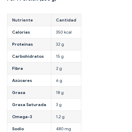
Nutriente
Cantidad
Calorías
350 kcal
Proteínas
32 g
Carbohidratos
15 g
Fibra
2 g
Azúcares
6 g
Grasa
18 g
Grasa Saturada
3 g
Omega-3
1,2 g
Sodio
480 mg