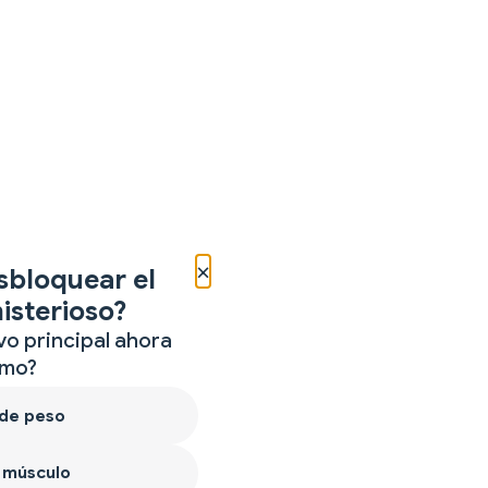
×
sbloquear el
isterioso?
vo principal ahora
mo?
 de peso
 músculo