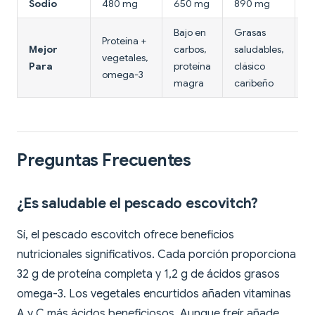
Sodio
480 mg
650 mg
890 mg
1
Bajo en
Grasas
P
Proteína +
Mejor
carbos,
saludables,
d
vegetales,
Para
proteína
clásico
p
omega-3
magra
caribeño
p
Preguntas Frecuentes
¿Es saludable el pescado escovitch?
Sí, el pescado escovitch ofrece beneficios
nutricionales significativos. Cada porción proporciona
32 g de proteína completa y 1,2 g de ácidos grasos
omega-3. Los vegetales encurtidos añaden vitaminas
A y C más ácidos beneficiosos. Aunque freír añade