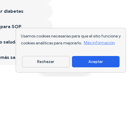
r diabetes
 para SOP
Usamos cookies necesarias para que el sitio funcione y
 saludable
cookies analíticas para mejorarlo.
Más información
más sano
Rechazar
Aceptar
Descargar app
Seguimiento nutricional con IA y
planificación de dietas para cada
objetivo.
support@nutriscan.app