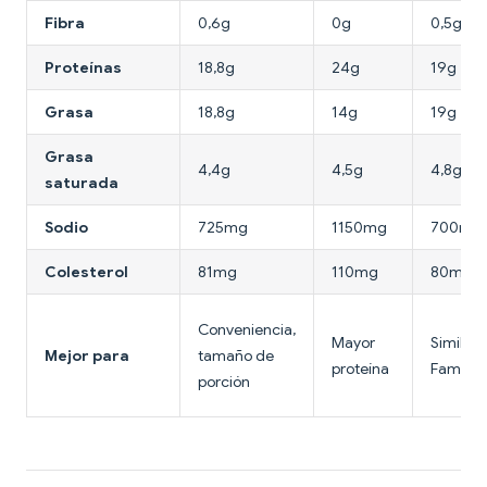
Fibra
0,6g
0g
0,5g
Proteínas
18,8g
24g
19g
Grasa
18,8g
14g
19g
Grasa
4,4g
4,5g
4,8g
saturada
Sodio
725mg
1150mg
700mg
Colesterol
81mg
110mg
80mg
Conveniencia,
Mayor
Similar a
Mejor para
tamaño de
proteína
Famichi
porción