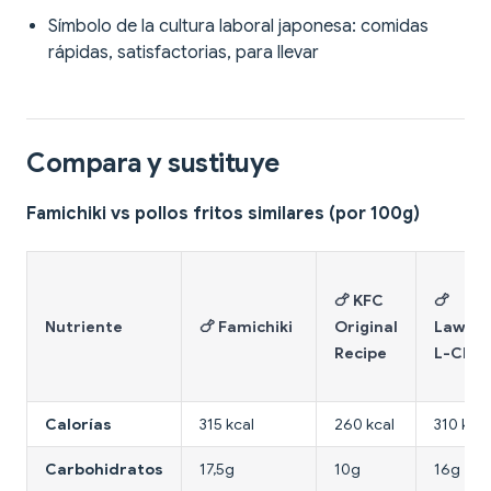
Símbolo de la cultura laboral japonesa: comidas
rápidas, satisfactorias, para llevar
Compara y sustituye
Famichiki vs pollos fritos similares (por 100g)
🍗 KFC
🍗
Nutriente
🍗 Famichiki
Original
Lawso
Recipe
L-Chiki
Calorías
315 kcal
260 kcal
310 kcal
Carbohidratos
17,5g
10g
16g