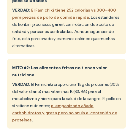
poco saludables
VERDAD
:
El Famichiki tiene 252 calorías vs 300–400
para piezas de pollo de comida rápida
. Los estándares
de konbini japoneses garantizan rotación de aceite de
calidad y porciones controladas. Aunque sigue siendo
frito, está porcionado y es menos calórico que muchas
alternativas.
MITO #2: Los alimentos fritos no tienen valor
nutricional
VERDAD
: El Famichiki proporciona 15g de proteínas (30%
del valor diario) más vitaminas B (B3, B6) para el
metabolismo y hierro para la salud de la sangre. El pollo en
sí retiene nutrientes;
el empanizado añade
carbohidratos y grasa pero no anula el contenido de
proteínas
.