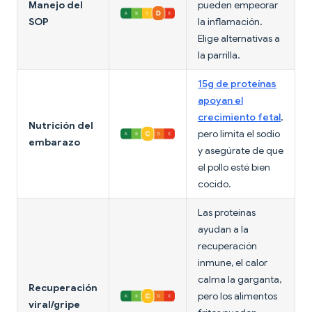
Manejo del
pueden empeorar
SOP
la inflamación.
Elige alternativas a
la parrilla.
15g de proteínas
apoyan el
crecimiento fetal
,
Nutrición del
pero limita el sodio
embarazo
y asegúrate de que
el pollo esté bien
cocido.
Las proteínas
ayudan a la
recuperación
inmune, el calor
calma la garganta,
Recuperación
pero los alimentos
viral/gripe