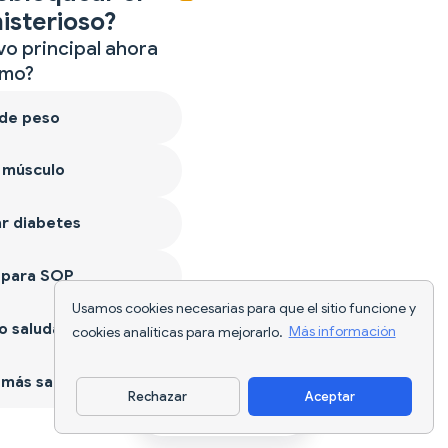
isterioso?
vo principal ahora
mo?
 de peso
 músculo
r diabetes
 para SOP
Usamos cookies necesarias para que el sitio funcione y
 saludable
cookies analíticas para mejorarlo.
Más información
más sano
Rechazar
Aceptar
Descargar app