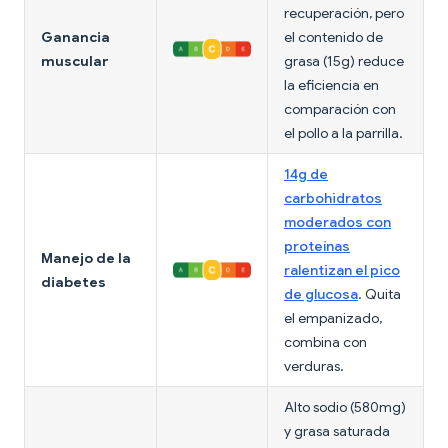
recuperación, pero
Ganancia
el contenido de
muscular
grasa (15g) reduce
la eficiencia en
comparación con
el pollo a la parrilla.
14g de
carbohidratos
moderados con
proteínas
Manejo de la
ralentizan el pico
diabetes
de glucosa
. Quita
el empanizado,
combina con
verduras.
Alto sodio (580mg)
y grasa saturada