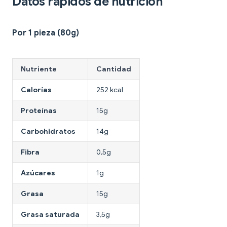
Datos rápidos de nutrición
Por 1 pieza (80g)
Nutriente
Cantidad
Calorías
252 kcal
Proteínas
15g
Carbohidratos
14g
Fibra
0,5g
Azúcares
1g
Grasa
15g
Grasa saturada
3,5g