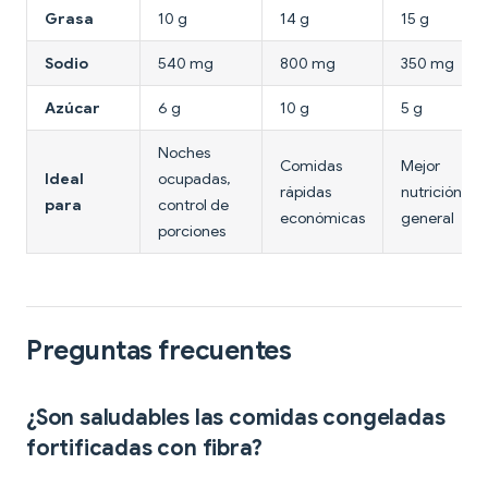
Grasa
10 g
14 g
15 g
Sodio
540 mg
800 mg
350 mg
Azúcar
6 g
10 g
5 g
Noches
Comidas
Mejor
Ideal
ocupadas,
rápidas
nutrición
para
control de
económicas
general
porciones
Preguntas frecuentes
¿Son saludables las comidas congeladas
fortificadas con fibra?