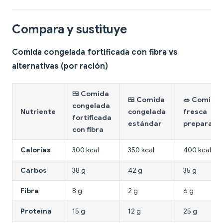
Compara y sustituye
Comida congelada fortificada con fibra vs
alternativas (por ración)
🍱 Comida
🍱 Comida
🥗 Comida
congelada
Nutriente
congelada
fresca
fortificada
estándar
preparada
con fibra
Calorías
300 kcal
350 kcal
400 kcal
Carbos
38 g
42 g
35 g
Fibra
8 g
2 g
6 g
Proteína
15 g
12 g
25 g