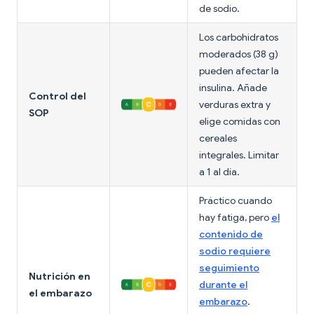
de sodio.
Los carbohidratos
moderados (38 g)
pueden afectar la
insulina. Añade
Control del
verduras extra y
SOP
elige comidas con
cereales
integrales. Limitar
a 1 al día.
Práctico cuando
hay fatiga, pero
el
contenido de
sodio requiere
seguimiento
Nutrición en
durante el
el embarazo
embarazo
.