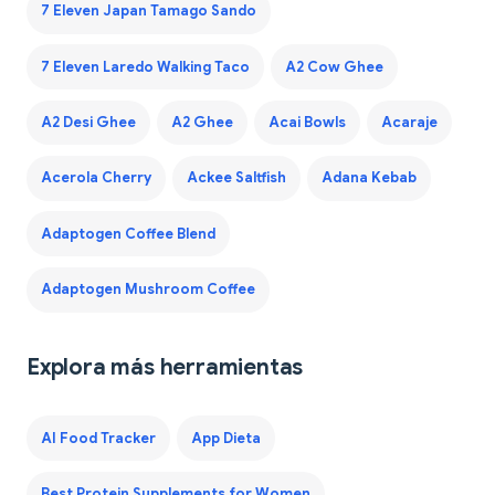
7 Eleven Japan Tamago Sando
7 Eleven Laredo Walking Taco
A2 Cow Ghee
A2 Desi Ghee
A2 Ghee
Acai Bowls
Acaraje
Acerola Cherry
Ackee Saltfish
Adana Kebab
Adaptogen Coffee Blend
Adaptogen Mushroom Coffee
Explora más herramientas
AI Food Tracker
App Dieta
Best Protein Supplements for Women