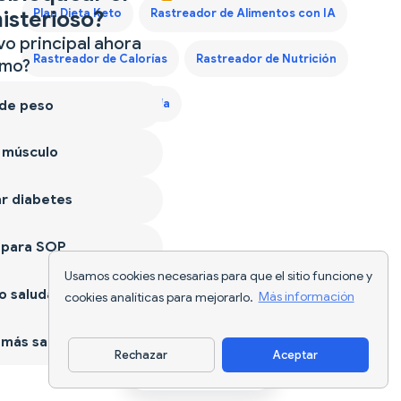
isterioso?
Plan Dieta Keto
Rastreador de Alimentos con IA
vo principal ahora
Rastreador de Calorías
Rastreador de Nutrición
mo?
 de peso
Seguimiento de Comida
 músculo
r diabetes
 para SOP
Usamos cookies necesarias para que el sitio funcione y
 saludable
cookies analíticas para mejorarlo.
Más información
más sano
Rechazar
Aceptar
Descargar app