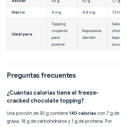
Azúcar
43 g
52 g
1,7 g
Hierro
4 mg
4,4 mg
7,3 mg
Topping
Sabor a
crujiente
Repostería,
chocola
Ideal para
para
derretir
bajo en
postres
azúcar
Preguntas frecuentes
¿Cuántas calorías tiene el freeze-
cracked chocolate topping?
Una porción de 30 g contiene
140 calorías
con 7 g de
grasa, 18 g de carbohidratos y 1 g de proteína. Por