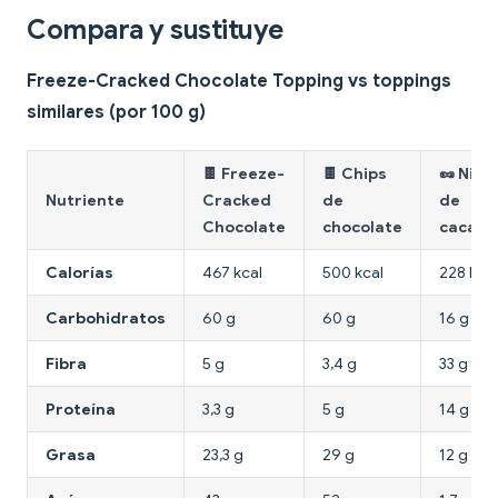
Compara y sustituye
Freeze-Cracked Chocolate Topping vs toppings
similares (por 100 g)
🍫 Freeze-
🍫 Chips
🥜 Nibs
Nutriente
Cracked
de
de
Chocolate
chocolate
cacao
Calorías
467 kcal
500 kcal
228 kcal
Carbohidratos
60 g
60 g
16 g
Fibra
5 g
3,4 g
33 g
Proteína
3,3 g
5 g
14 g
Grasa
23,3 g
29 g
12 g