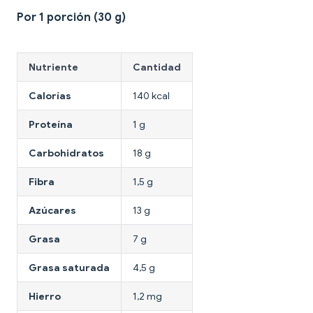
Por 1 porción (30 g)
Nutriente
Cantidad
Calorías
140 kcal
Proteína
1 g
Carbohidratos
18 g
Fibra
1,5 g
Azúcares
13 g
Grasa
7 g
Grasa saturada
4,5 g
Hierro
1,2 mg