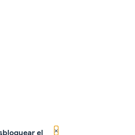
×
sbloquear el