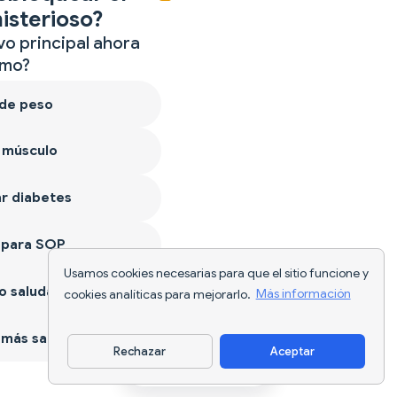
isterioso?
vo principal ahora
mo?
 de peso
 músculo
r diabetes
 para SOP
Usamos cookies necesarias para que el sitio funcione y
 saludable
cookies analíticas para mejorarlo.
Más información
más sano
Rechazar
Aceptar
Descargar app