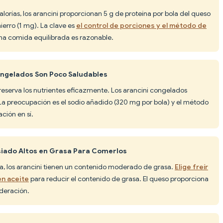
lorías, los arancini proporcionan 5 g de proteína por bola del queso
ierro (1 mg). La clave es
el control de porciones y el método de
na comida equilibrada es razonable.
ongelados Son Poco Saludables
reserva los nutrientes eficazmente. Los arancini congelados
 La preocupación es el sodio añadido (320 mg por bola) y el método
ción en sí.
siado Altos en Grasa Para Comerlos
la, los arancini tienen un contenido moderado de grasa.
Elige freír
 en aceite
para reducir el contenido de grasa. El queso proporciona
deración.