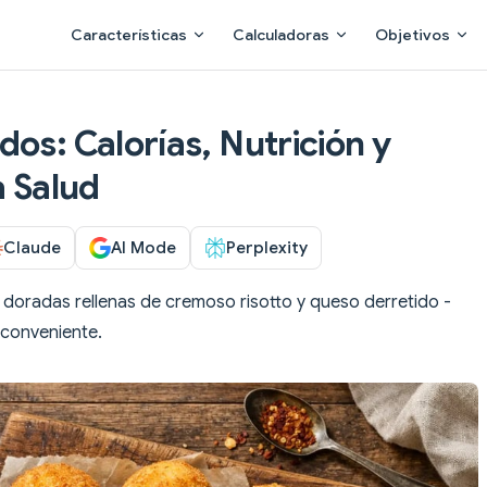
Main Navigation
Características
Calculadoras
Objetivos
os: Calorías, Nutrición y
a Salud
Claude
AI Mode
Perplexity
s doradas rellenas de cremoso risotto y queso derretido -
 conveniente.