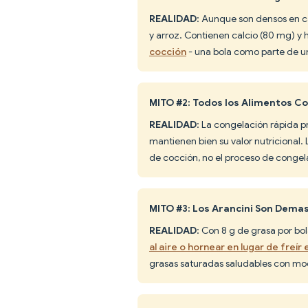
REALIDAD
: Aunque son densos en ca
y arroz. Contienen calcio (80 mg) y h
cocción
- una bola como parte de u
MITO #2: Todos los Alimentos C
REALIDAD
: La congelación rápida p
mantienen bien su valor nutricional.
de cocción, no el proceso de congela
MITO #3: Los Arancini Son Dema
REALIDAD
: Con 8 g de grasa por bo
al aire o hornear en lugar de freír
grasas saturadas saludables con mo