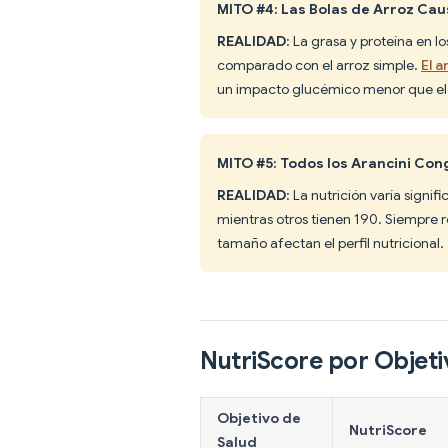
MITO #4: Las Bolas de Arroz Ca
REALIDAD
: La grasa y proteína en l
comparado con el arroz simple.
El 
un impacto glucémico menor que el 
MITO #5: Todos los Arancini Con
REALIDAD
: La nutrición varía signi
mientras otros tienen 190. Siempre re
tamaño afectan el perfil nutricional.
NutriScore por Objeti
Objetivo de
NutriScore
Salud