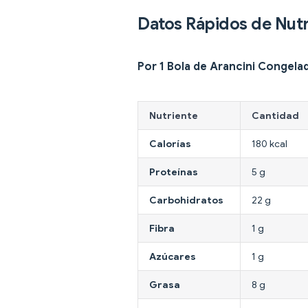
Datos Rápidos de Nutr
Por 1 Bola de Arancini Congela
Nutriente
Cantidad
Calorías
180 kcal
Proteínas
5 g
Carbohidratos
22 g
Fibra
1 g
Azúcares
1 g
Grasa
8 g