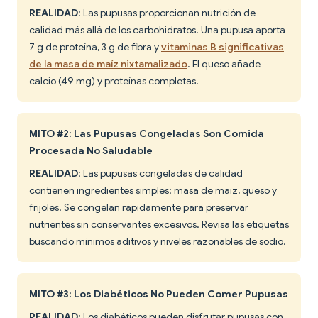
REALIDAD
: Las pupusas proporcionan nutrición de
calidad más allá de los carbohidratos. Una pupusa aporta
7 g de proteína, 3 g de fibra y
vitaminas B significativas
de la masa de maíz nixtamalizado
. El queso añade
calcio (49 mg) y proteínas completas.
MITO #2: Las Pupusas Congeladas Son Comida
Procesada No Saludable
REALIDAD
: Las pupusas congeladas de calidad
contienen ingredientes simples: masa de maíz, queso y
frijoles. Se congelan rápidamente para preservar
nutrientes sin conservantes excesivos. Revisa las etiquetas
buscando mínimos aditivos y niveles razonables de sodio.
MITO #3: Los Diabéticos No Pueden Comer Pupusas
REALIDAD
: Los diabéticos pueden disfrutar pupusas con