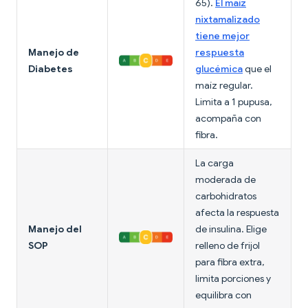
65).
El maíz
nixtamalizado
tiene mejor
Manejo de
respuesta
Diabetes
glucémica
que el
maíz regular.
Limita a 1 pupusa,
acompaña con
fibra.
La carga
moderada de
carbohidratos
afecta la respuesta
Manejo del
de insulina. Elige
SOP
relleno de frijol
para fibra extra,
limita porciones y
equilibra con