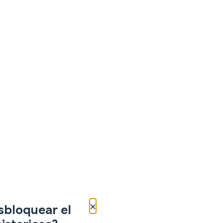
×
sbloquear el