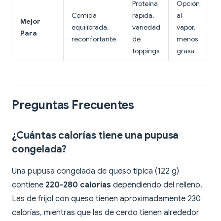
Proteína
Opción
Comida
rápida,
al
M
Mejor
equilibrada,
variedad
vapor,
n
Para
reconfortante
de
menos
e
toppings
grasa
Preguntas Frecuentes
¿Cuántas calorías tiene una pupusa
congelada?
Una pupusa congelada de queso típica (122 g)
contiene
220-280 calorías
dependiendo del relleno.
Las de frijol con queso tienen aproximadamente 230
calorías, mientras que las de cerdo tienen alrededor