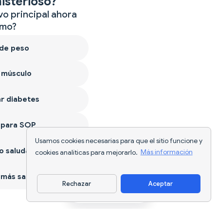
isterioso?
vo principal ahora
mo?
 de peso
 músculo
r diabetes
 para SOP
Usamos cookies necesarias para que el sitio funcione y
 saludable
cookies analíticas para mejorarlo.
Más información
más sano
Rechazar
Aceptar
Descargar app