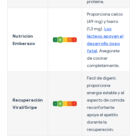
proteína.
Proporciona calcio
(49 mg) y hierro
(1,3 mg).
Los
Nutrición
lácteos apoyan el
Embarazo
desarrollo óseo
fetal
. Asegúrate
de cocinar
completamente.
Fácil de digerir,
proporciona
energía estable y el
Recuperación
aspecto de comida
Viral/Gripe
reconfortante
apoya el apetito
durante la
recuperación.