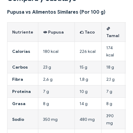
Pupusa vs Alimentos Similares (Por 100 g)
🫔

Nutriente
🫓 Pupusa
🌮 Taco
Tamal
E
174
Calorías
180 kcal
226 kcal
3
kcal
Carbos
23 g
15 g
18 g
2
Fibra
2,6 g
1,8 g
2,1 g
1
Proteína
7 g
10 g
7 g
8
Grasa
8 g
14 g
8 g
2
390
Sodio
350 mg
480 mg
4
mg