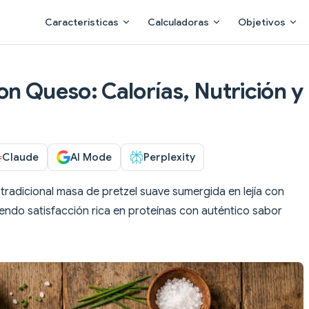
Main Navigation
Características
Calculadoras
Objetivos
on Queso: Calorías, Nutrición y
Claude
AI Mode
Perplexity
tradicional masa de pretzel suave sumergida en lejía con
iendo satisfacción rica en proteínas con auténtico sabor