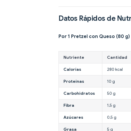
Datos Rápidos de Nutr
Por 1 Pretzel con Queso (80 g)
Nutriente
Cantidad
Calorías
280 kcal
Proteínas
10 g
Carbohidratos
50 g
Fibra
1,5 g
Azúcares
0,5 g
Grasa
5 g