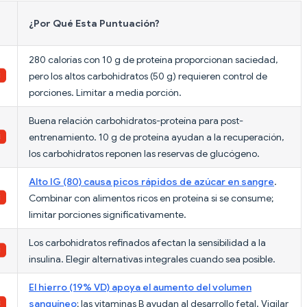
¿Por Qué Esta Puntuación?
280 calorías con 10 g de proteína proporcionan saciedad,
pero los altos carbohidratos (50 g) requieren control de
porciones. Limitar a media porción.
Buena relación carbohidratos-proteína para post-
entrenamiento. 10 g de proteína ayudan a la recuperación,
los carbohidratos reponen las reservas de glucógeno.
Alto IG (80) causa picos rápidos de azúcar en sangre
.
Combinar con alimentos ricos en proteína si se consume;
limitar porciones significativamente.
Los carbohidratos refinados afectan la sensibilidad a la
insulina. Elegir alternativas integrales cuando sea posible.
El hierro (19% VD) apoya el aumento del volumen
sanguíneo
; las vitaminas B ayudan al desarrollo fetal. Vigilar