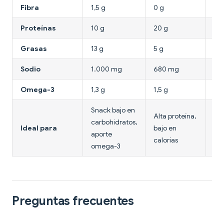
Fibra
1,5 g
0 g
0 
Proteínas
10 g
20 g
22
Grasas
13 g
5 g
26
Sodio
1.000 mg
680 mg
60
Omega-3
1,3 g
1,5 g
0,1
Snack bajo en
Alta proteína,
Cal
carbohidratos,
Ideal para
bajo en
en
aporte
calorías
so
omega-3
Preguntas frecuentes