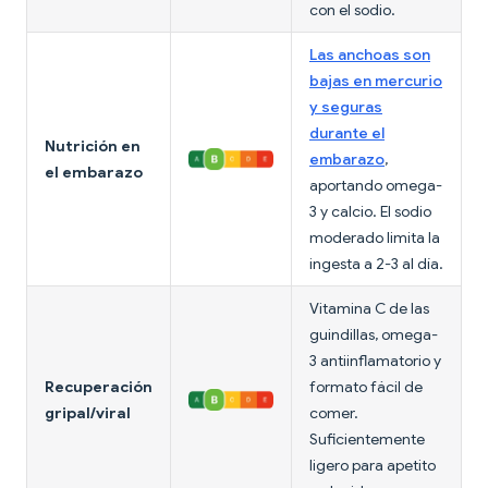
con el sodio.
Las anchoas son
bajas en mercurio
y seguras
durante el
Nutrición en
embarazo
,
el embarazo
aportando omega-
3 y calcio. El sodio
moderado limita la
ingesta a 2-3 al día.
Vitamina C de las
guindillas, omega-
3 antiinflamatorio y
Recuperación
formato fácil de
gripal/viral
comer.
Suficientemente
ligero para apetito