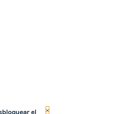
×
sbloquear el