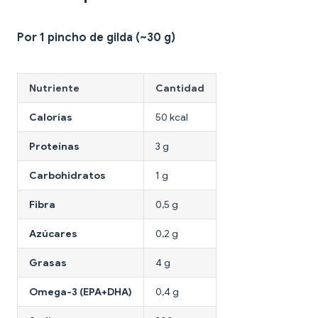
Por 1 pincho de gilda (~30 g)
Nutriente
Cantidad
Calorías
50 kcal
Proteínas
3 g
Carbohidratos
1 g
Fibra
0,5 g
Azúcares
0,2 g
Grasas
4 g
Omega-3 (EPA+DHA)
0,4 g