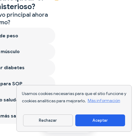
isterioso?
vo principal ahora
mo?
 de peso
 músculo
r diabetes
 para SOP
Usamos cookies necesarias para que el sitio funcione y
 saludable
cookies analíticas para mejorarlo.
Más información
más sano
Rechazar
Aceptar
Descargar app