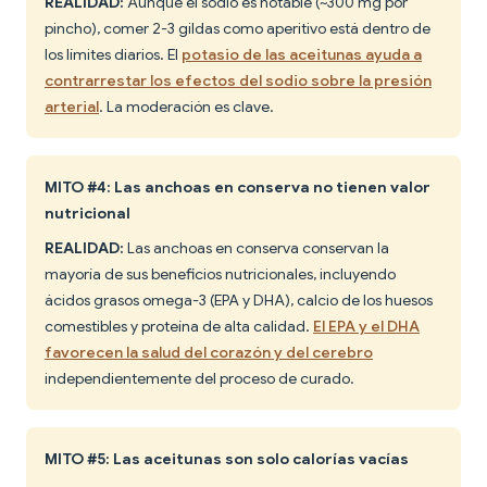
REALIDAD:
Aunque el sodio es notable (~300 mg por
pincho), comer 2-3 gildas como aperitivo está dentro de
los límites diarios. El
potasio de las aceitunas ayuda a
contrarrestar los efectos del sodio sobre la presión
arterial
. La moderación es clave.
MITO #4: Las anchoas en conserva no tienen valor
nutricional
REALIDAD:
Las anchoas en conserva conservan la
mayoría de sus beneficios nutricionales, incluyendo
ácidos grasos omega-3 (EPA y DHA), calcio de los huesos
comestibles y proteína de alta calidad.
El EPA y el DHA
favorecen la salud del corazón y del cerebro
independientemente del proceso de curado.
MITO #5: Las aceitunas son solo calorías vacías