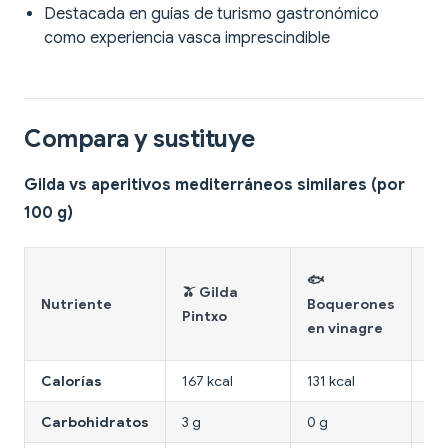
Destacada en guías de turismo gastronómico
como experiencia vasca imprescindible
Compara y sustituye
Gilda vs aperitivos mediterráneos similares (por
100 g)
🧀
🐟
🫒 Gilda
Ma
Nutriente
Boquerones
Pintxo
y
en vinagre
me
Calorías
167 kcal
131 kcal
350
Carbohidratos
3 g
0 g
12 