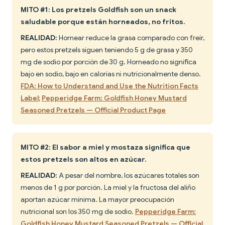
MITO #1: Los pretzels Goldfish son un snack
saludable porque están horneados, no fritos.
REALIDAD:
Hornear reduce la grasa comparado con freír,
pero estos pretzels siguen teniendo 5 g de grasa y 350
mg de sodio por porción de 30 g. Horneado no significa
bajo en sodio, bajo en calorías ni nutricionalmente denso.
FDA: How to Understand and Use the Nutrition Facts
Label
;
Pepperidge Farm: Goldfish Honey Mustard
Seasoned Pretzels — Official Product Page
MITO #2: El sabor a miel y mostaza significa que
estos pretzels son altos en azúcar.
REALIDAD:
A pesar del nombre, los azúcares totales son
menos de 1 g por porción. La miel y la fructosa del aliño
aportan azúcar mínima. La mayor preocupación
nutricional son los 350 mg de sodio.
Pepperidge Farm:
Goldfish Honey Mustard Seasoned Pretzels — Official