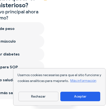
isterioso?
vo principal ahora
mo?
 de peso
 músculo
r diabetes
 para SOP
Usamos cookies necesarias para que el sitio funcione y
 saludable
cookies analíticas para mejorarlo.
Más información
más sano
Rechazar
Aceptar
Descargar app