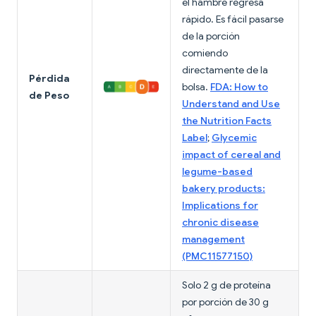
el hambre regresa
rápido. Es fácil pasarse
de la porción
comiendo
directamente de la
Pérdida
bolsa.
FDA: How to
de Peso
Understand and Use
the Nutrition Facts
Label
;
Glycemic
impact of cereal and
legume-based
bakery products:
Implications for
chronic disease
management
(PMC11577150)
Solo 2 g de proteína
por porción de 30 g