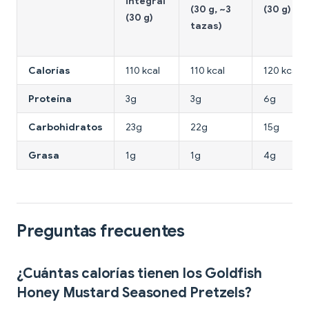
integral
(30 g, ~3
(30 g)
(30 g)
tazas)
Calorías
110 kcal
110 kcal
120 kcal
Proteína
3g
3g
6g
Carbohidratos
23g
22g
15g
Grasa
1g
1g
4g
Preguntas frecuentes
¿Cuántas calorías tienen los Goldfish
Honey Mustard Seasoned Pretzels?