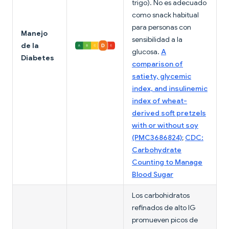
trigo). No es adecuado
como snack habitual
para personas con
Manejo
sensibilidad a la
de la
glucosa.
A
Diabetes
comparison of
satiety, glycemic
index, and insulinemic
index of wheat-
derived soft pretzels
with or without soy
(PMC3686824)
;
CDC:
Carbohydrate
Counting to Manage
Blood Sugar
Los carbohidratos
refinados de alto IG
promueven picos de