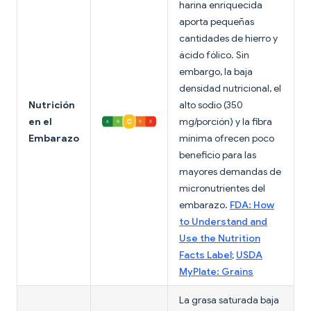
harina enriquecida
aporta pequeñas
cantidades de hierro y
ácido fólico. Sin
embargo, la baja
densidad nutricional, el
Nutrición
alto sodio (350
en el
mg/porción) y la fibra
Embarazo
mínima ofrecen poco
beneficio para las
mayores demandas de
micronutrientes del
embarazo.
FDA: How
to Understand and
Use the Nutrition
Facts Label
;
USDA
MyPlate: Grains
La grasa saturada baja