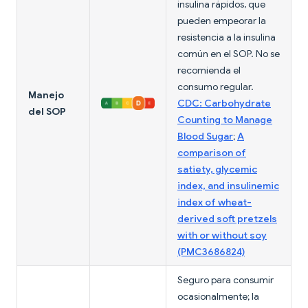
insulina rápidos, que
pueden empeorar la
resistencia a la insulina
común en el SOP. No se
recomienda el
consumo regular.
Manejo
CDC: Carbohydrate
del SOP
Counting to Manage
Blood Sugar
;
A
comparison of
satiety, glycemic
index, and insulinemic
index of wheat-
derived soft pretzels
with or without soy
(PMC3686824)
Seguro para consumir
ocasionalmente; la