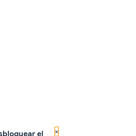
×
sbloquear el