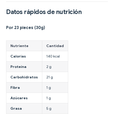
Datos rápidos de nutrición
Por 23 pieces (30g)
Nutriente
Cantidad
Calorías
140 kcal
Proteína
2 g
Carbohidratos
21 g
Fibra
1 g
Azúcares
1 g
Grasa
5 g