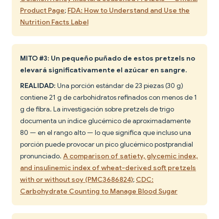
Product Page
;
FDA: How to Understand and Use the
Nutrition Facts Label
MITO #3: Un pequeño puñado de estos pretzels no
elevará significativamente el azúcar en sangre.
REALIDAD:
Una porción estándar de 23 piezas (30 g)
contiene 21 g de carbohidratos refinados con menos de 1
g de fibra. La investigación sobre pretzels de trigo
documenta un índice glucémico de aproximadamente
80 — en el rango alto — lo que significa que incluso una
porción puede provocar un pico glucémico postprandial
pronunciado.
A comparison of satiety, glycemic index,
and insulinemic index of wheat-derived soft pretzels
with or without soy (PMC3686824)
;
CDC:
Carbohydrate Counting to Manage Blood Sugar