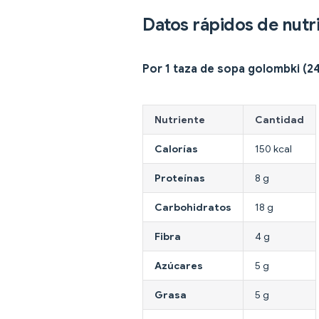
Datos rápidos de nutr
Por 1 taza de sopa golombki (24
Nutriente
Cantidad
Calorías
150 kcal
Proteínas
8 g
Carbohidratos
18 g
Fibra
4 g
Azúcares
5 g
Grasa
5 g