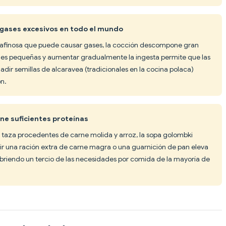
 gases excesivos en todo el mundo
rafinosa que puede causar gases, la cocción descompone gran
nes pequeñas y aumentar gradualmente la ingesta permite que las
adir semillas de alcaravea (tradicionales en la cocina polaca)
n.
ene suficientes proteínas
 taza procedentes de carne molida y arroz, la sopa golombki
dir una ración extra de carne magra o una guarnición de pan eleva
ubriendo un tercio de las necesidades por comida de la mayoría de