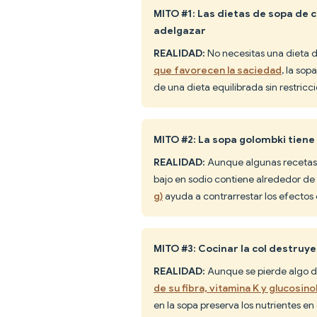
MITO #1: Las dietas de sopa de c
adelgazar
REALIDAD:
No necesitas una dieta d
que favorecen la saciedad
, la so
de una dieta equilibrada sin restric
MITO #2: La sopa golombki tien
REALIDAD:
Aunque algunas recetas 
bajo en sodio contiene alrededor de
g)
ayuda a contrarrestar los efectos d
MITO #3: Cocinar la col destruy
REALIDAD:
Aunque se pierde algo d
de su fibra, vitamina K y glucosin
en la sopa preserva los nutrientes en