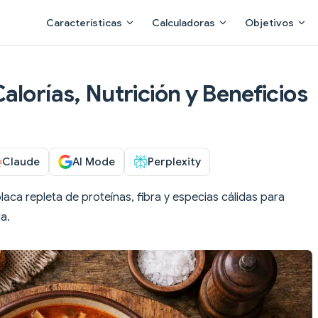
Main Navigation
Características
Calculadoras
Objetivos
lorías, Nutrición y Beneficios
Claude
AI Mode
Perplexity
aca repleta de proteínas, fibra y especias cálidas para
a.