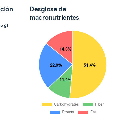
ición
Desglose de
macronutrientes
5 g)