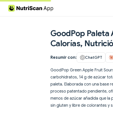
Skip to content
GoodPop Paleta 
Calorías, Nutrició
Resumir con:
ChatGPT
GoodPop Green Apple Fruit Sours e
carbohidratos, 14 g de azúcar tot
paleta. Elaborada con una base r
proceso patentado pendiente, ofr
menos de azúcar añadida que la p
sin gluten y libre de colorantes y s