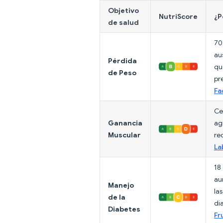
Objetivo
NutriScore
¿P
de salud
70
au
Pérdida
qu
de Peso
pr
Fa
Ce
Ganancia
ag
Muscular
re
La
18
au
Manejo
la
de la
di
Diabetes
Fr