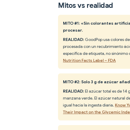
Mitos vs realidad
MITO #1: «Sin colorantes artific
procesar.
REALIDAD:
GoodPop usa colores deri
procesada con un recubrimiento ácido
específica de etiqueta, no sinónimo 
Nutrition Facts Label – FDA
MITO #2: Solo 3 g de azúcar añad
REALIDAD:
El azúcar total es de 14
manzana verde. El azúcar natural del
igual hacia la ingesta diaria.
Know Yo
Their Impact on the Glycemic Ind