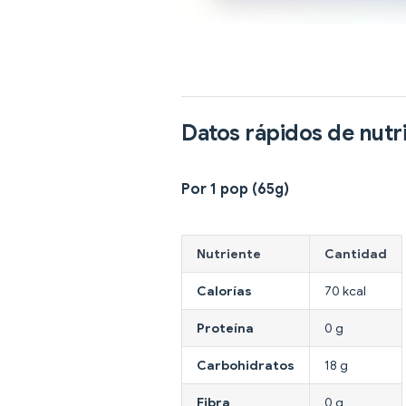
Datos rápidos de nutr
Por 1 pop (65g)
Nutriente
Cantidad
Calorías
70 kcal
Proteína
0 g
Carbohidratos
18 g
Fibra
0 g