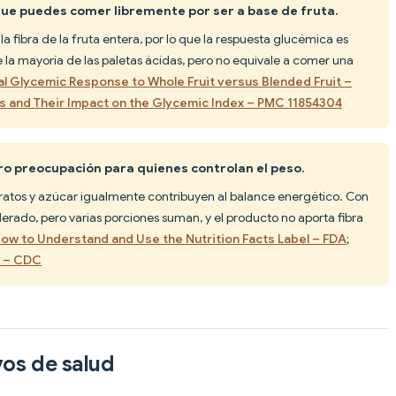
que puedes comer libremente por ser a base de fruta.
la fibra de la fruta entera, por lo que la respuesta glucémica es
la mayoría de las paletas ácidas, pero no equivale a comer una
l Glycemic Response to Whole Fruit versus Blended Fruit –
s and Their Impact on the Glycemic Index – PMC 11854304
ero preocupación para quienes controlan el peso.
ratos y azúcar igualmente contribuyen al balance energético. Con
erado, pero varias porciones suman, y el producto no aporta fibra
ow to Understand and Use the Nutrition Facts Label – FDA
;
s – CDC
vos de salud