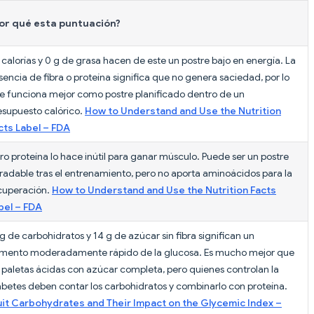
or qué esta puntuación?
 calorías y 0 g de grasa hacen de este un postre bajo en energía. La
sencia de fibra o proteína significa que no genera saciedad, por lo
e funciona mejor como postre planificado dentro de un
esupuesto calórico.
How to Understand and Use the Nutrition
cts Label – FDA
ro proteína lo hace inútil para ganar músculo. Puede ser un postre
radable tras el entrenamiento, pero no aporta aminoácidos para la
cuperación.
How to Understand and Use the Nutrition Facts
bel – FDA
 g de carbohidratos y 14 g de azúcar sin fibra significan un
mento moderadamente rápido de la glucosa. Es mucho mejor que
s paletas ácidas con azúcar completa, pero quienes controlan la
abetes deben contar los carbohidratos y combinarlo con proteína.
uit Carbohydrates and Their Impact on the Glycemic Index –