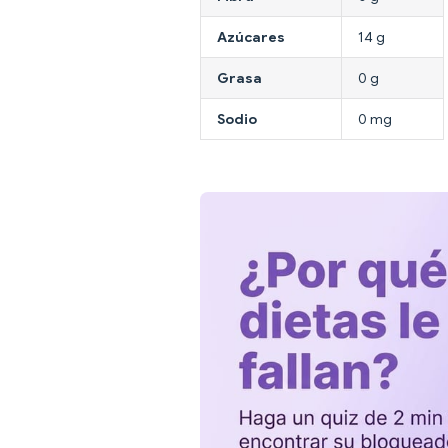
Azúcares
14 g
Grasa
0 g
Sodio
0 mg