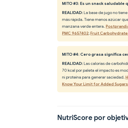
MITO #3: Es un snack saludable 
REALIDAD:
La base de jugo no tiene 
más rápida. Tiene menos azúcar que 
manzana verde entera.
Postprandia
PMC 9657402
;
Fruit Carbohydrate
MITO #4: Cero grasa significa c
REALIDAD:
Las calorías de carbohid
70 kcal por paleta el impacto es mod
ni proteína para generar saciedad.
H
Know Your Limit for Added Sugar
NutriScore por objeti