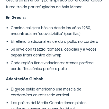
Grecia en los años 1920, inspirado por el doner kebab
turco traído por refugiados de Asia Menor.
En Grecia:
Comida callejera básica desde los años 1950,
encontrada en "souvlatzidika" (parrillas)
El relleno tradicional es cerdo o pollo, no cordero
Se sirve con tzatziki, tomates, cebollas y a veces
papas fritas dentro del wrap
Cada región tiene variaciones: Atenas prefiere
cerdo, Tesalónica prefiere pollo
Adaptación Global:
El gyros estilo americano usa mezcla de
cordero/res en rotisserie vertical
Los países del Medio Oriente tienen platos
similares: shawarma, doner, kathi roll