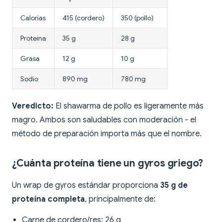
Calorías
415 (cordero)
350 (pollo)
Proteína
35 g
28 g
Grasa
12 g
10 g
Sodio
890 mg
780 mg
Veredicto:
El shawarma de pollo es ligeramente más
magro. Ambos son saludables con moderación - el
método de preparación importa más que el nombre.
¿Cuánta proteína tiene un gyros griego?
Un wrap de gyros estándar proporciona
35 g de
proteína completa
, principalmente de:
Carne de cordero/res: 26 g