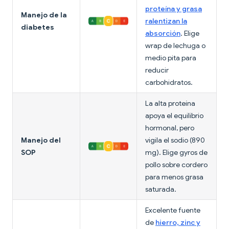
proteína y grasa
Manejo de la
ralentizan la
diabetes
absorción
. Elige
wrap de lechuga o
medio pita para
reducir
carbohidratos.
La alta proteína
apoya el equilibrio
hormonal, pero
Manejo del
vigila el sodio (890
SOP
mg). Elige gyros de
pollo sobre cordero
para menos grasa
saturada.
Excelente fuente
de
hierro, zinc y