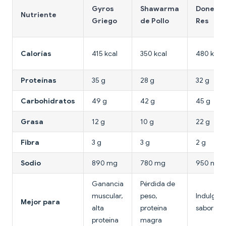
Gyros
Shawarma
Doner d
Nutriente
Griego
de Pollo
Res
Calorías
415 kcal
350 kcal
480 kcal
Proteínas
35 g
28 g
32 g
Carbohidratos
49 g
42 g
45 g
Grasa
12 g
10 g
22 g
Fibra
3 g
3 g
2 g
Sodio
890 mg
780 mg
950 mg
Ganancia
Pérdida de
muscular,
peso,
Indulgenc
Mejor para
alta
proteína
sabor
proteína
magra