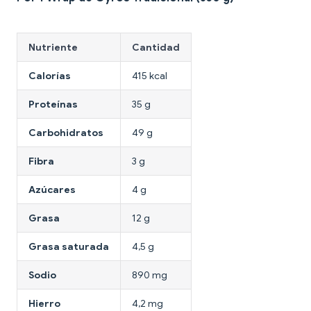
Nutriente
Cantidad
Calorías
415 kcal
Proteínas
35 g
Carbohidratos
49 g
Fibra
3 g
Azúcares
4 g
Grasa
12 g
Grasa saturada
4,5 g
Sodio
890 mg
Hierro
4,2 mg