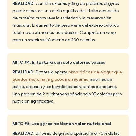
REALIDAD:
Con 415 calorías y 35 g de proteína, el gyros
puede caber en una dieta equilibrada. El alto contenido
de proteína promueve la saciedad y la preservación
muscular. El aumento de peso viene del exceso calórico
total, no de alimentos individuales. Comparte un wrap
para un snack satisfactorio de 200 calorías.
MITO #4: El tzatziki son solo calorías vacías
REALIDAD:
El tzatziki aporta
probióticos del yogur que
pueden mejorar la glucosa en ayunas
, además de
calcio, proteína y los beneficios hidratantes del pepino.
Una porción de 2 cucharadas añade solo 35 calorías pero
nutrición significativa.
MITO #5: Los gyros no tienen valor nutricional
REALIDAD:
Un wrap de gyros proporciona el 70% de las