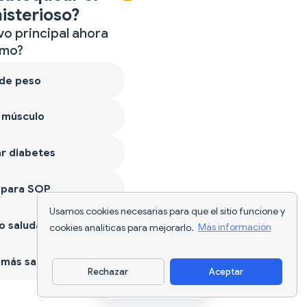
isterioso?
vo principal ahora
mo?
 de peso
 músculo
r diabetes
 para SOP
Usamos cookies necesarias para que el sitio funcione y
 saludable
cookies analíticas para mejorarlo.
Más información
más sano
Rechazar
Aceptar
Descargar app