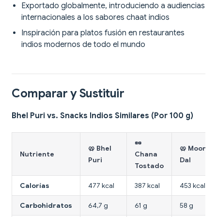
Exportado globalmente, introduciendo a audiencias
internacionales a los sabores chaat indios
Inspiración para platos fusión en restaurantes
indios modernos de todo el mundo
Comparar y Sustituir
Bhel Puri vs. Snacks Indios Similares (Por 100 g)
🥜
🥨 Bhel
🥨 Moong
Nutriente
Chana
Puri
Dal
Tostado
Calorías
477 kcal
387 kcal
453 kcal
Carbohidratos
64,7 g
61 g
58 g