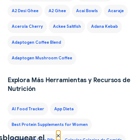
A2 Desi Ghee
A2 Ghee
Acai Bowls
Acaraje
Acerola Cherry
Ackee Saltfish
Adana Kebab
Adaptogen Coffee Blend
Adaptogen Mushroom Coffee
Explora Más Herramientas y Recursos de
Nutrición
AI Food Tracker
App Dieta
Best Protein Supplements for Women
×
sbloquear el