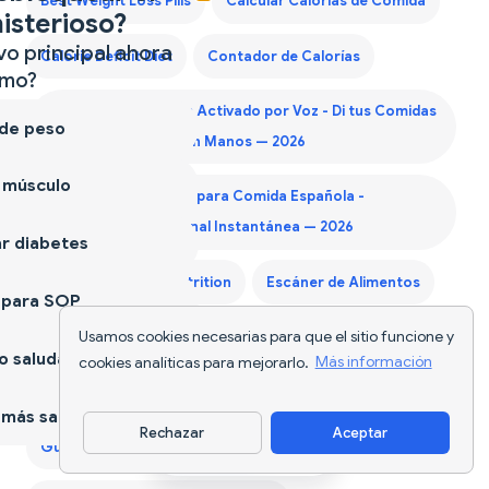
Best Weight Loss Pills
Calcular Calorías de Comida
isterioso?
vo principal ahora
Calorie Deficit Diet
Contador de Calorías
mo?
Contador de Calorías Activado por Voz - Di tus Comidas
 de peso
y Rastrea Nutrición Sin Manos — 2026
 músculo
Contador de Calorías para Comida Española -
Información Nutricional Instantánea — 2026
r diabetes
Diet Supplements Nutrition
Escáner de Alimentos
 para SOP
Usamos cookies necesarias para que el sitio funcione y
Generador Lista de Compras Keto
 saludable
cookies analíticas para mejorarlo.
Más información
Generador Lista de Compras Mensual
más sano
Rechazar
Aceptar
Guía Proteína Primer Trimestre
Descargar app