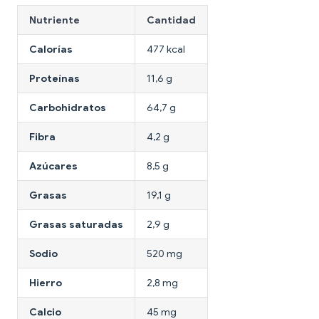
Nutriente
Cantidad
Calorías
477 kcal
Proteínas
11,6 g
Carbohidratos
64,7 g
Fibra
4,2 g
Azúcares
8,5 g
Grasas
19,1 g
Grasas saturadas
2,9 g
Sodio
520 mg
Hierro
2,8 mg
Calcio
45 mg