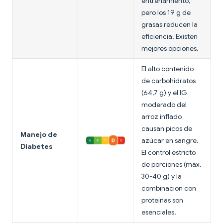
entrenamiento,
pero los 19 g de
grasas reducen la
eficiencia. Existen
mejores opciones.
El alto contenido
de carbohidratos
(64,7 g) y el IG
moderado del
arroz inflado
causan picos de
Manejo de
azúcar en sangre.
Diabetes
El control estricto
de porciones (máx.
30-40 g) y la
combinación con
proteínas son
esenciales.