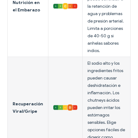
Nutrición en
la retención de
el Embarazo
agua y problemas
de presión arterial.
Limita a porciones
de 40-50 g si
anhelas sabores
indios.
El sodio alto y los
ingredientes fritos
pueden causar
deshidratación e
inflamación. Los
chutneys ácidos
Recuperación
pueden irritar los
Viral/Gripe
estómagos
sensibles. Elige
opciones fáciles de
digerir como