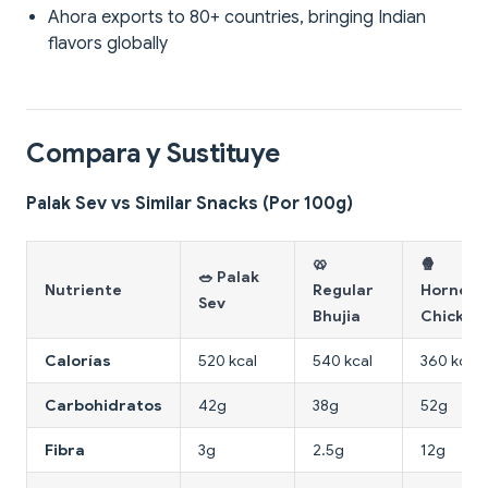
Ahora exports to 80+ countries, bringing Indian
flavors globally
Compara y Sustituye
Palak Sev vs Similar Snacks (Por 100g)
🥨
🍿
🥗 Palak
Nutriente
Regular
Hornea
Sev
Bhujia
Chickpe
Calorías
520 kcal
540 kcal
360 kcal
Carbohidratos
42g
38g
52g
Fibra
3g
2.5g
12g