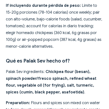
If incluyendo durante pérdida de peso:
Límite to
15-20g porciones (78-104 calorías) once weekly; pair
con alto-volume, bajo-calorie foods (salad, cucumber,
tomatoes); account for calorías in diario tracking;
elegir horneado chickpeas (360 kcal, 6g grasas por
100g) or air-popped popcorn (387 kcal, 4g grasas) as
menor-calorie alternatives.
Qué es Palak Sev hecho of?
Palak Sev ingredients:
Chickpea flour (besan),
spinach powder/fresco spinach, refined wheat
flour, vegetable oil (for frying), salt, turmeric,
spices (cumin, black pepper, asafoetida)
.
Preparation:
Flours and spices son mixed con water