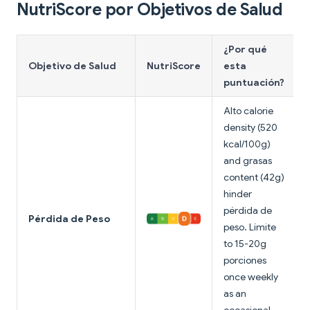
NutriScore por Objetivos de Salud
¿Por qué
Objetivo de Salud
NutriScore
esta
puntuación?
Alto calorie
density (520
kcal/100g)
and grasas
content (42g)
hinder
pérdida de
Pérdida de Peso
peso. Límite
to 15-20g
porciones
once weekly
as an