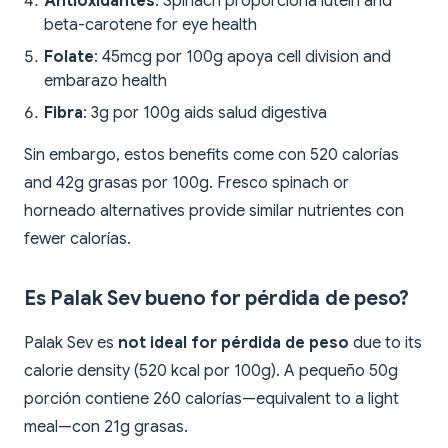
Antioxidantes
: Spinach proporciona lutein and
beta-carotene for eye health
Folate
: 45mcg por 100g apoya cell division and
embarazo health
Fibra
: 3g por 100g aids salud digestiva
Sin embargo, estos benefits come con 520 calorías
and 42g grasas por 100g. Fresco spinach or
horneado alternatives provide similar nutrientes con
fewer calorías.
Es Palak Sev bueno for pérdida de peso?
Palak Sev es
not ideal for pérdida de peso
due to its
calorie density (520 kcal por 100g). A pequeño 50g
porción contiene 260 calorías—equivalent to a light
meal—con 21g grasas.