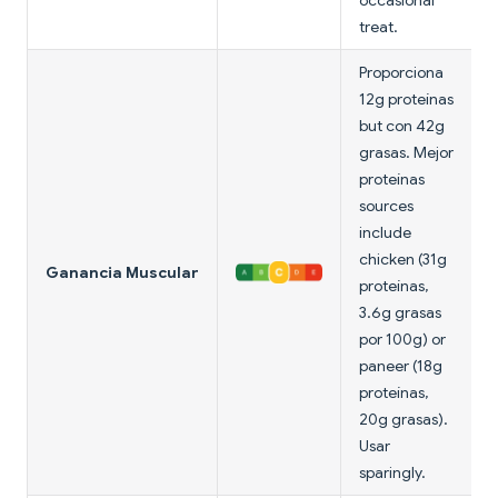
occasional
treat.
Proporciona
12g proteínas
but con 42g
grasas. Mejor
proteínas
sources
include
chicken (31g
Ganancia Muscular
proteínas,
3.6g grasas
por 100g) or
paneer (18g
proteínas,
20g grasas).
Usar
sparingly.