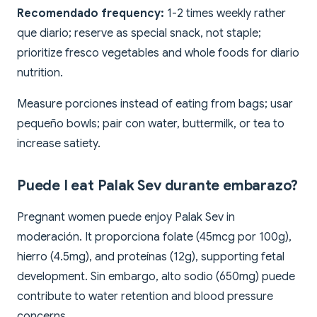
Recomendado frequency:
1-2 times weekly rather
que diario; reserve as special snack, not staple;
prioritize fresco vegetables and whole foods for diario
nutrition.
Measure porciones instead of eating from bags; usar
pequeño bowls; pair con water, buttermilk, or tea to
increase satiety.
Puede I eat Palak Sev durante embarazo?
Pregnant women puede enjoy Palak Sev in
moderación. It proporciona folate (45mcg por 100g),
hierro (4.5mg), and proteínas (12g), supporting fetal
development. Sin embargo, alto sodio (650mg) puede
contribute to water retention and blood pressure
concerns.