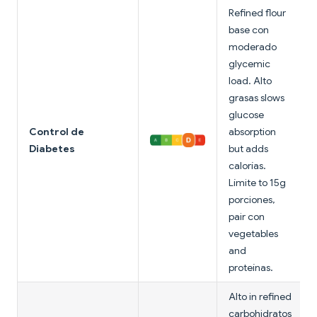
Refined flour
base con
moderado
glycemic
load. Alto
grasas slows
glucose
Control de
absorption
Diabetes
but adds
calorías.
Límite to 15g
porciones,
pair con
vegetables
and
proteínas.
Alto in refined
carbohidratos