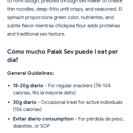
to form dough, pressed through sev maker to create
thin noodles, deep-frito until crispy, and seasoned. El
spinach proporciona green color, nutrientes, and
subtle flavor mientras chickpea flour adds proteínas
and traditional sev texture.
Cómo mucho Palak Sev puede I eat per
día?
General Guidelines:
15-20g diario
- For regular snackers (78-104
calorías, fits la mayoría diets)
30g diario
- Occasional treat for active individuals
(156 calorías)
Evitar diario consumption
- For pérdida de peso,
diabetes, or SOP