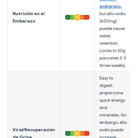
embarazo
,
Nutrición en el
but alto sodio
Embarazo
(650mg)
puede cause
water
retention.
Límite to 20g
porciones 2-3
times weekly.
Easy to
digest,
proporciona
quick energy
and
minerales. Sin
embargo, alto
Viral/Recuperación
sodio puede
de Gripe
increase