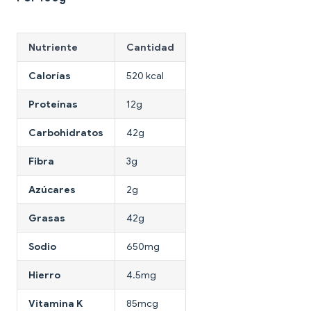
Nutriente
Cantidad
Calorías
520 kcal
Proteínas
12g
Carbohidratos
42g
Fibra
3g
Azúcares
2g
Grasas
42g
Sodio
650mg
Hierro
4.5mg
Vitamina K
85mcg