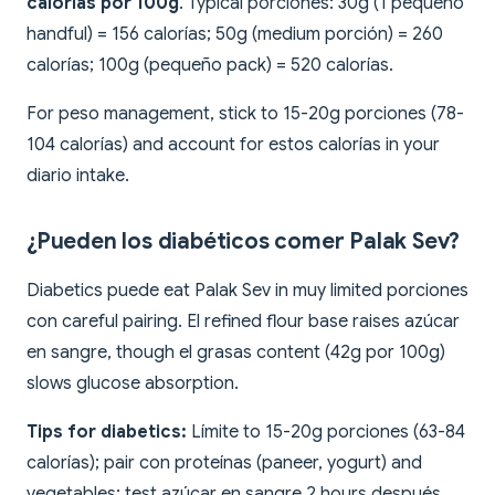
calorías por 100g
. Typical porciones: 30g (1 pequeño
handful) = 156 calorías; 50g (medium porción) = 260
calorías; 100g (pequeño pack) = 520 calorías.
For peso management, stick to 15-20g porciones (78-
104 calorías) and account for estos calorías in your
diario intake.
¿Pueden los diabéticos comer Palak Sev?
Diabetics puede eat Palak Sev in muy limited porciones
con careful pairing. El refined flour base raises azúcar
en sangre, though el grasas content (42g por 100g)
slows glucose absorption.
Tips for diabetics:
Límite to 15-20g porciones (63-84
calorías); pair con proteínas (paneer, yogurt) and
vegetables; test azúcar en sangre 2 hours después