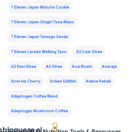
7 Eleven Japan Matcha Cookie
7 Eleven Japan Onigiri Tuna Mayo
7 Eleven Japan Tamago Sando
7 Eleven Laredo Walking Taco
A2 Cow Ghee
A2 Desi Ghee
A2 Ghee
Acai Bowls
Acaraje
Acerola Cherry
Ackee Saltfish
Adana Kebab
Adaptogen Coffee Blend
Adaptogen Mushroom Coffee
×
sbloquear el
Explore Más Nutrition Tools & Resources