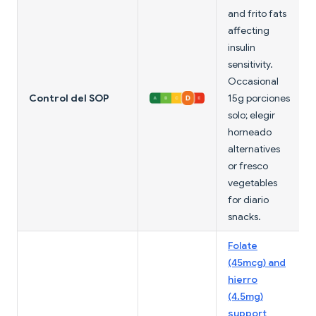
and frito fats
affecting
insulin
sensitivity.
Occasional
Control del SOP
15g porciones
solo; elegir
horneado
alternatives
or fresco
vegetables
for diario
snacks.
Folate
(45mcg) and
hierro
(4.5mg)
support