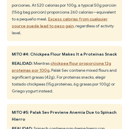
porciones. At 520 calorías por 100g, a typical 50g porción
(156g bag porción) proporciona 260 calorías—equivalent
to a pequeño meal.
Excess calorías from cualquier
source puede lead to peso gain
, regardless of activity
level.
MITO #4: Chickpea Flour Makes It a Proteínas Snack
REALIDAD:
Mientras
chickpea flour proporciona 12g
proteínas por 100g
, Palak Sev contiene mixed flours and
significant grasas (42g). For proteínas snacks, elegir
tostado chickpeas (15g proteínas, 6g grasas por 100g) or
Griego yogurt instead.
MITO #5: Palak Sev Previene Anemia Due to Spinach
Hierro
REALIDAD:
Spinach contiene non-heme hierro con