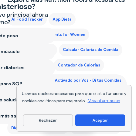
isterioso?
vo principal ahora
AI Food Tracker
App Dieta
mo?
Best Protein Supplements for Women
 de peso
Best Weight Loss Pills
Calcular Calorías de Comida
 músculo
Calorie Deficit Diet
Contador de Calorías
r diabetes
Contador de Calorías Activado por Voz - Di tus Comidas
 para SOP
y Rastrea Nutrición Sin Manos — 2026
Usamos cookies necesarias para que el sitio funcione y
 saludable
cookies analíticas para mejorarlo.
Más información
Contador de Calorías para Comida Española -
Información Nutricional Instantánea — 2026
más sano
Rechazar
Aceptar
Descargar app
Diet Supplements Nutrition
Escáner de Alimentos