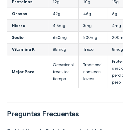
Proteínas
12g
10g
15g
Grasas
42g
46g
6g
Hierro
4.5mg
3mg
4mg
Sodio
650mg
800mg
200mg
Vitamina K
85mcg
Trace
8mcg
Proteínas
Occasional
Traditional
snack,
Mejor Para
treat, tea-
namkeen
pérdida 
tiempo
lovers
peso
Preguntas Frecuentes