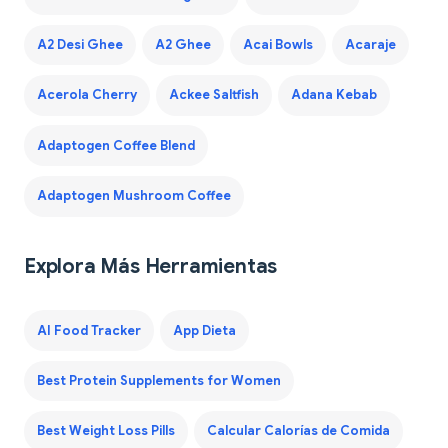
A2 Desi Ghee
A2 Ghee
Acai Bowls
Acaraje
Acerola Cherry
Ackee Saltfish
Adana Kebab
Adaptogen Coffee Blend
Adaptogen Mushroom Coffee
Explora Más Herramientas
AI Food Tracker
App Dieta
Best Protein Supplements for Women
Best Weight Loss Pills
Calcular Calorías de Comida