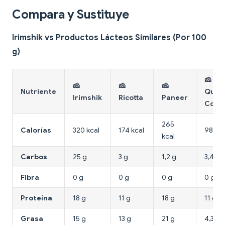
Compara y Sustituye
Irimshik vs Productos Lácteos Similares (Por 100
g)
🧀
🧀
🧀
🧀
Nutriente
Ques
Irimshik
Ricotta
Paneer
Cotta
265
Calorías
320 kcal
174 kcal
98 kca
kcal
Carbos
25 g
3 g
1,2 g
3,4 g
Fibra
0 g
0 g
0 g
0 g
Proteína
18 g
11 g
18 g
11 g
Grasa
15 g
13 g
21 g
4,3 g