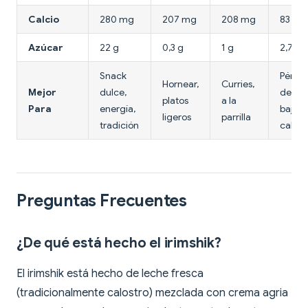
Calcio
280 mg
207 mg
208 mg
83 mg
Azúcar
22 g
0,3 g
1 g
2,7 g
Snack
Pérdi
Hornear,
Curries,
Mejor
dulce,
de pes
platos
a la
Para
energía,
bajo e
ligeros
parrilla
tradición
calorí
Preguntas Frecuentes
¿De qué está hecho el irimshik?
El irimshik está hecho de leche fresca
(tradicionalmente calostro) mezclada con crema agria