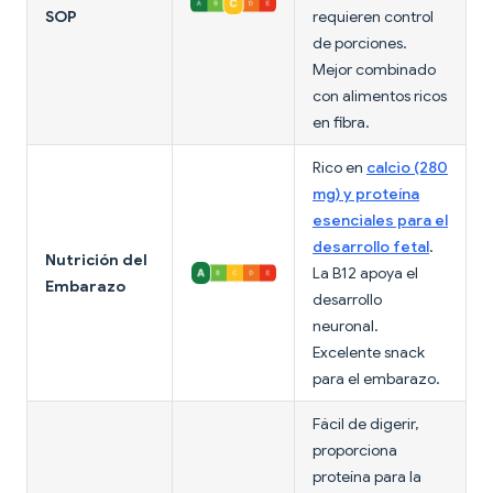
SOP
requieren control
de porciones.
Mejor combinado
con alimentos ricos
en fibra.
Rico en
calcio (280
mg) y proteína
esenciales para el
desarrollo fetal
.
Nutrición del
La B12 apoya el
Embarazo
desarrollo
neuronal.
Excelente snack
para el embarazo.
Fácil de digerir,
proporciona
proteína para la