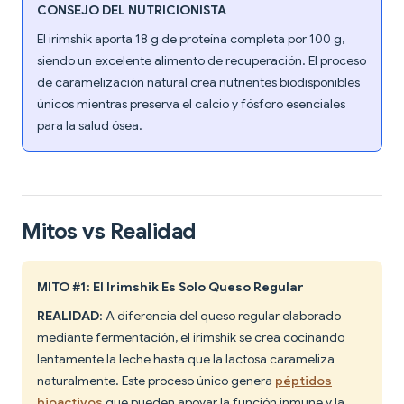
CONSEJO DEL NUTRICIONISTA
El irimshik aporta 18 g de proteína completa por 100 g,
siendo un excelente alimento de recuperación. El proceso
de caramelización natural crea nutrientes biodisponibles
únicos mientras preserva el calcio y fósforo esenciales
para la salud ósea.
Mitos vs Realidad
MITO #1: El Irimshik Es Solo Queso Regular
REALIDAD
: A diferencia del queso regular elaborado
mediante fermentación, el irimshik se crea cocinando
lentamente la leche hasta que la lactosa carameliza
naturalmente. Este proceso único genera
péptidos
bioactivos
que pueden apoyar la función inmune y la