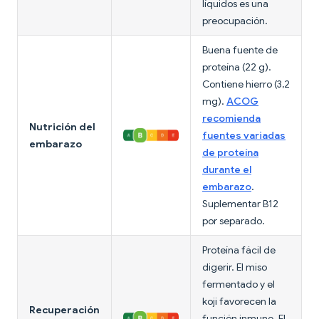
líquidos es una
preocupación.
Buena fuente de
proteína (22 g).
Contiene hierro (3,2
mg).
ACOG
recomienda
Nutrición del
fuentes variadas
embarazo
de proteína
durante el
embarazo
.
Suplementar B12
por separado.
Proteína fácil de
digerir. El miso
fermentado y el
koji favorecen la
Recuperación
función inmune. El