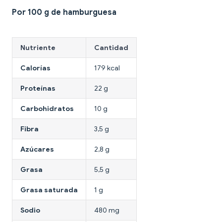
Por 100 g de hamburguesa
Nutriente
Cantidad
Calorías
179 kcal
Proteínas
22 g
Carbohidratos
10 g
Fibra
3,5 g
Azúcares
2,8 g
Grasa
5,5 g
Grasa saturada
1 g
Sodio
480 mg