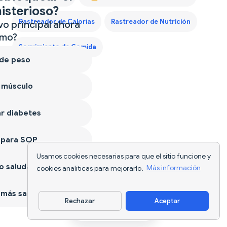
isterioso?
Rastreador de Calorías
Rastreador de Nutrición
vo principal ahora
mo?
Seguimiento de Comida
 de peso
 músculo
r diabetes
 para SOP
Usamos cookies necesarias para que el sitio funcione y
 saludable
cookies analíticas para mejorarlo.
Más información
más sano
Rechazar
Aceptar
Descargar app