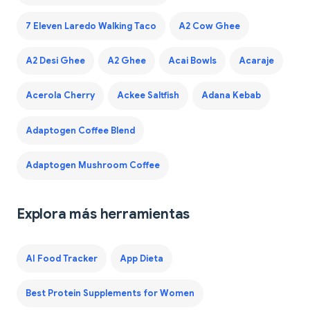
7 Eleven Laredo Walking Taco
A2 Cow Ghee
A2 Desi Ghee
A2 Ghee
Acai Bowls
Acaraje
Acerola Cherry
Ackee Saltfish
Adana Kebab
Adaptogen Coffee Blend
Adaptogen Mushroom Coffee
Explora más herramientas
AI Food Tracker
App Dieta
Best Protein Supplements for Women