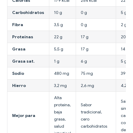
Calorías
179 kcal
254 kcal
221 kc
Carbohidratos
10 g
0 g
5 g
Fibra
3,5 g
0 g
2 g
Proteínas
22 g
17 g
20 g
Grasa
5,5 g
17 g
14 g
Grasa sat.
1 g
6 g
5 g
Sodio
480 mg
75 mg
390 
Hierro
3,2 mg
2,6 mg
4,2 m
Alta
Sabor
proteína,
Sabor
similar
baja
tradicional,
Mejor para
carne,
grasa,
cero
conte
salud
carbohidratos
de hie