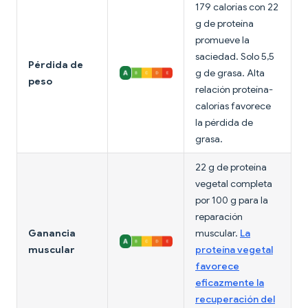
179 calorías con 22
g de proteína
promueve la
saciedad. Solo 5,5
Pérdida de
g de grasa. Alta
peso
relación proteína-
calorías favorece
la pérdida de
grasa.
22 g de proteína
vegetal completa
por 100 g para la
reparación
Ganancia
muscular.
La
muscular
proteína vegetal
favorece
eficazmente la
recuperación del