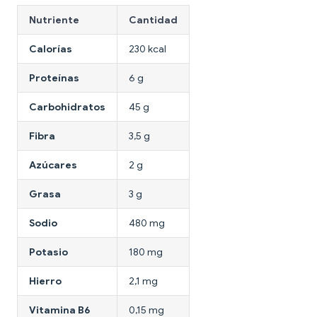
Nutriente
Cantidad
Calorías
230 kcal
Proteínas
6 g
Carbohidratos
45 g
Fibra
3,5 g
Azúcares
2 g
Grasa
3 g
Sodio
480 mg
Potasio
180 mg
Hierro
2,1 mg
Vitamina B6
0,15 mg