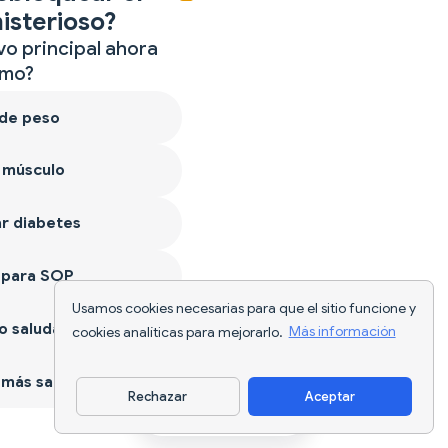
isterioso?
vo principal ahora
mo?
 de peso
 músculo
r diabetes
 para SOP
Usamos cookies necesarias para que el sitio funcione y
 saludable
cookies analíticas para mejorarlo.
Más información
más sano
Rechazar
Aceptar
Descargar app