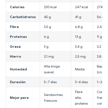
Calorías
230 kcal
247 kcal
274 kc
Carbohidratos
45 g
41 g
56 g
Fibra
3,5 g
6,8 g
2,4 g
Proteínas
6 g
13 g
9 g
Grasa
3 g
3,4 g
3,2 g
Hierro
2,1 mg
2,5 mg
3,8 mg
Alta (miga
Baja
Humedad
Media
suave)
(crujie
Duración
5–7 días
3–4 días
1–2 día
Fibra
Comid
Sándwiches,
Mejor para
alta,
france
frescura
proteína
cortez