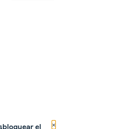
×
sbloquear el