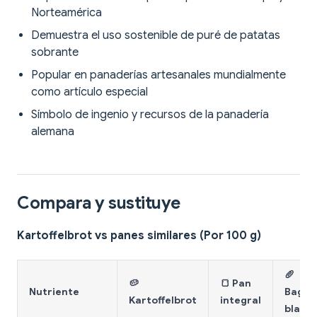
Norteamérica
Demuestra el uso sostenible de puré de patatas
sobrante
Popular en panaderías artesanales mundialmente
como artículo especial
Símbolo de ingenio y recursos de la panadería
alemana
Compara y sustituye
Kartoffelbrot vs panes similares (Por 100 g)
🥖
🥔
🍞 Pan
Nutriente
Bague
Kartoffelbrot
integral
blanc