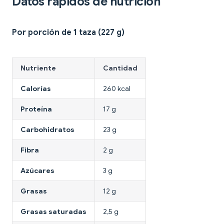
Datos rápidos de nutrición
Por porción de 1 taza (227 g)
Nutriente
Cantidad
Calorías
260 kcal
Proteína
17 g
Carbohidratos
23 g
Fibra
2 g
Azúcares
3 g
Grasas
12 g
Grasas saturadas
2,5 g