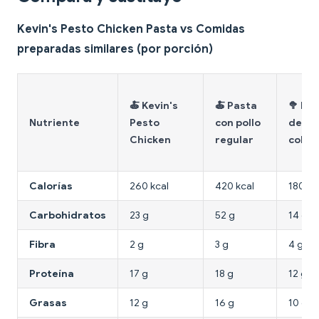
Kevin's Pesto Chicken Pasta vs Comidas
preparadas similares (por porción)
🍝 Kevin's
🍝 Pasta
🥦 Bol
Nutriente
Pesto
con pollo
de
Chicken
regular
colifl
Calorías
260 kcal
420 kcal
180 kc
Carbohidratos
23 g
52 g
14 g
Fibra
2 g
3 g
4 g
Proteína
17 g
18 g
12 g
Grasas
12 g
16 g
10 g