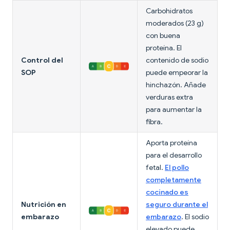
Carbohidratos
moderados (23 g)
con buena
proteína. El
Control del
contenido de sodio
SOP
puede empeorar la
hinchazón. Añade
verduras extra
para aumentar la
fibra.
Aporta proteína
para el desarrollo
fetal.
El pollo
completamente
cocinado es
Nutrición en
seguro durante el
embarazo
embarazo
. El sodio
elevado puede