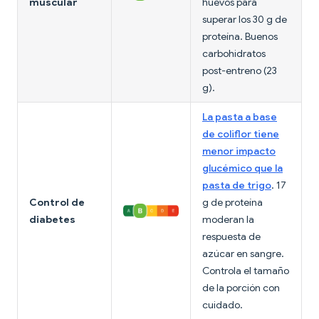
muscular
huevos para
superar los 30 g de
proteína. Buenos
carbohidratos
post-entreno (23
g).
La pasta a base
de coliflor tiene
menor impacto
glucémico que la
pasta de trigo
. 17
Control de
g de proteína
diabetes
moderan la
respuesta de
azúcar en sangre.
Controla el tamaño
de la porción con
cuidado.