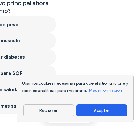
vo principal ahora
mo?
 de peso
 músculo
r diabetes
 para SOP
Usamos cookies necesarias para que el sitio funcione y
 saludable
cookies analíticas para mejorarlo.
Más información
más sano
Rechazar
Aceptar
Descargar app