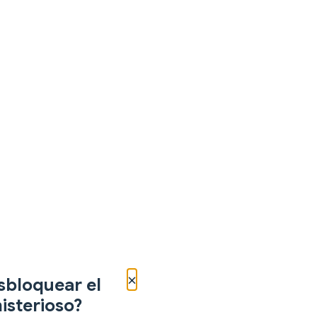
×
sbloquear el
isterioso?