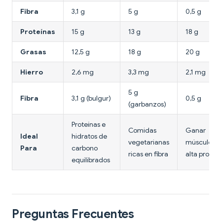
Fibra
3,1 g
5 g
0,5 g
Proteínas
15 g
13 g
18 g
Grasas
12,5 g
18 g
20 g
Hierro
2,6 mg
3,3 mg
2,1 mg
5 g
Fibra
3,1 g (bulgur)
0,5 g
(garbanzos)
Proteínas e
Comidas
Ganar
Ideal
hidratos de
vegetarianas
músculo c
Para
carbono
ricas en fibra
alta proteí
equilibrados
Preguntas Frecuentes