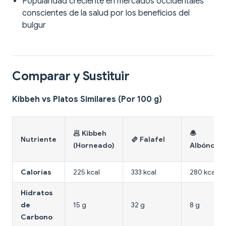
Popularidad creciente en mercados occidentales
conscientes de la salud por los beneficios del
bulgur
Comparar y Sustituir
Kibbeh vs Platos Similares (Por 100 g)
🥟 Kibbeh
🧆
Nutriente
🫔 Falafel
(Horneado)
Albóndig
Calorías
225 kcal
333 kcal
280 kcal
Hidratos
de
15 g
32 g
8 g
Carbono