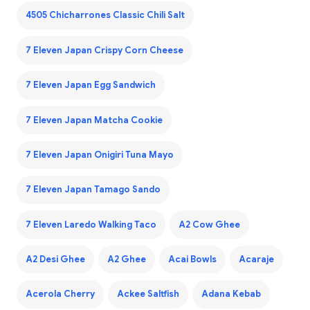
4505 Chicharrones Classic Chili Salt
7 Eleven Japan Crispy Corn Cheese
7 Eleven Japan Egg Sandwich
7 Eleven Japan Matcha Cookie
7 Eleven Japan Onigiri Tuna Mayo
7 Eleven Japan Tamago Sando
7 Eleven Laredo Walking Taco
A2 Cow Ghee
A2 Desi Ghee
A2 Ghee
Acai Bowls
Acaraje
Acerola Cherry
Ackee Saltfish
Adana Kebab