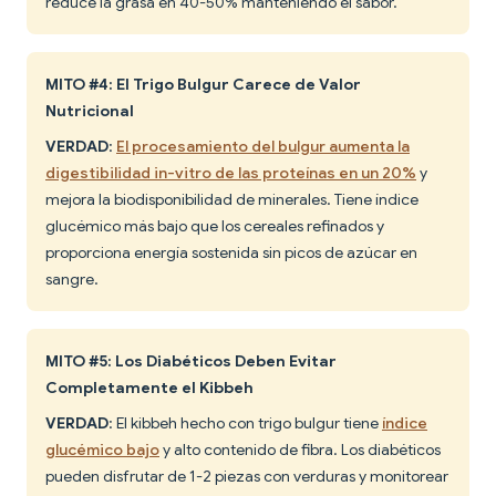
reduce la grasa en 40-50% manteniendo el sabor.
MITO #4: El Trigo Bulgur Carece de Valor
Nutricional
VERDAD
:
El procesamiento del bulgur aumenta la
digestibilidad in-vitro de las proteínas en un 20%
y
mejora la biodisponibilidad de minerales. Tiene índice
glucémico más bajo que los cereales refinados y
proporciona energía sostenida sin picos de azúcar en
sangre.
MITO #5: Los Diabéticos Deben Evitar
Completamente el Kibbeh
VERDAD
: El kibbeh hecho con trigo bulgur tiene
índice
glucémico bajo
y alto contenido de fibra. Los diabéticos
pueden disfrutar de 1-2 piezas con verduras y monitorear