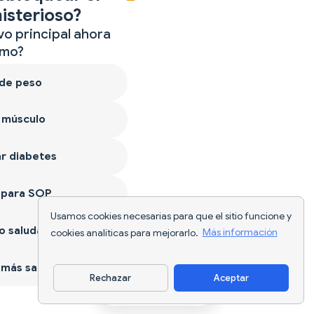
isterioso?
vo principal ahora
mo?
 de peso
 músculo
r diabetes
 para SOP
Usamos cookies necesarias para que el sitio funcione y
 saludable
cookies analíticas para mejorarlo.
Más información
más sano
Rechazar
Aceptar
Descargar app