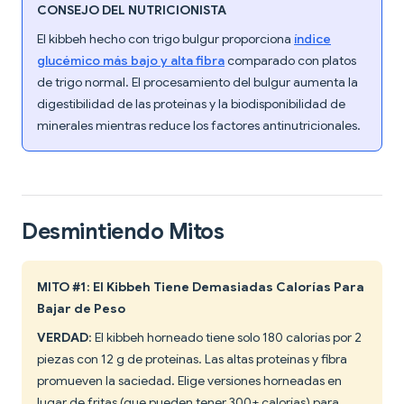
CONSEJO DEL NUTRICIONISTA
El kibbeh hecho con trigo bulgur proporciona
índice
glucémico más bajo y alta fibra
comparado con platos
de trigo normal. El procesamiento del bulgur aumenta la
digestibilidad de las proteínas y la biodisponibilidad de
minerales mientras reduce los factores antinutricionales.
Desmintiendo Mitos
MITO #1: El Kibbeh Tiene Demasiadas Calorías Para
Bajar de Peso
VERDAD
: El kibbeh horneado tiene solo 180 calorías por 2
piezas con 12 g de proteínas. Las altas proteínas y fibra
promueven la saciedad. Elige versiones horneadas en
lugar de fritas (que pueden tener 300+ calorías) para