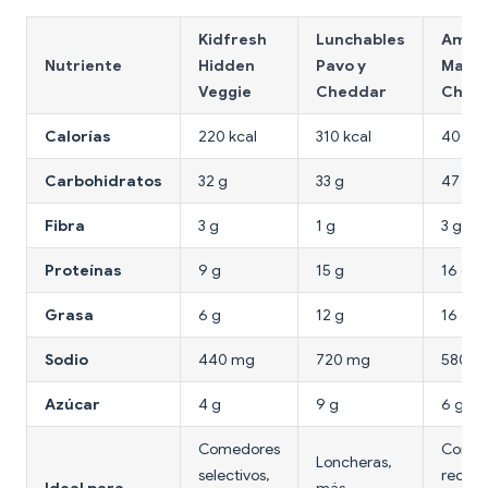
Kidfresh
Lunchables
Amy's
Nutriente
Hidden
Pavo y
Mac &
Veggie
Cheddar
Chee
Calorías
220 kcal
310 kcal
400 kc
Carbohidratos
32 g
33 g
47 g
Fibra
3 g
1 g
3 g
Proteínas
9 g
15 g
16 g
Grasa
6 g
12 g
16 g
Sodio
440 mg
720 mg
580 m
Azúcar
4 g
9 g
6 g
Comedores
Comid
Loncheras,
selectivos,
reconf