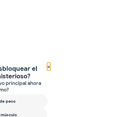
×
sbloquear el
isterioso?
vo principal ahora
mo?
 de peso
 músculo