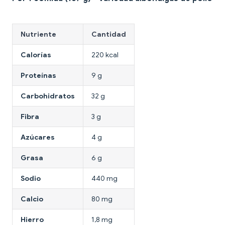
Nutriente
Cantidad
Calorías
220 kcal
Proteínas
9 g
Carbohidratos
32 g
Fibra
3 g
Azúcares
4 g
Grasa
6 g
Sodio
440 mg
Calcio
80 mg
Hierro
1,8 mg