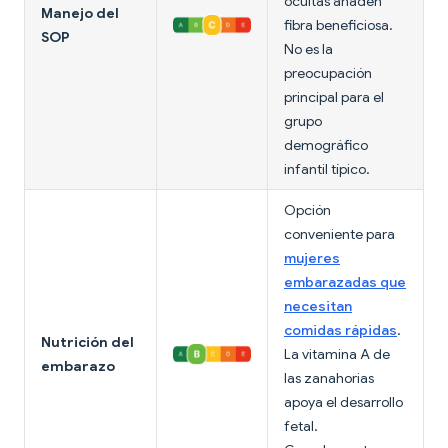
ocultas añaden
Manejo del
fibra beneficiosa.
SOP
No es la
preocupación
principal para el
grupo
demográfico
infantil típico.
Opción
conveniente para
mujeres
embarazadas que
necesitan
comidas rápidas
.
Nutrición del
La vitamina A de
embarazo
las zanahorias
apoya el desarrollo
fetal.