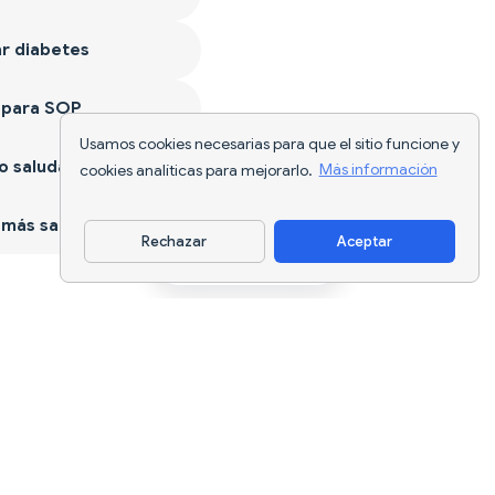
r diabetes
 para SOP
Usamos cookies necesarias para que el sitio funcione y
 saludable
cookies analíticas para mejorarlo.
Más información
más sano
Rechazar
Aceptar
Descargar app
Seguimiento nutricional con IA y
planificación de dietas para cada
objetivo.
support@nutriscan.app