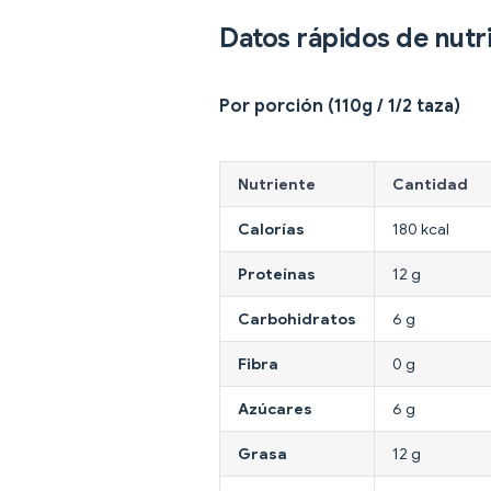
Datos rápidos de nutr
Por porción (110g / 1/2 taza)
Nutriente
Cantidad
Calorías
180 kcal
Proteínas
12 g
Carbohidratos
6 g
Fibra
0 g
Azúcares
6 g
Grasa
12 g