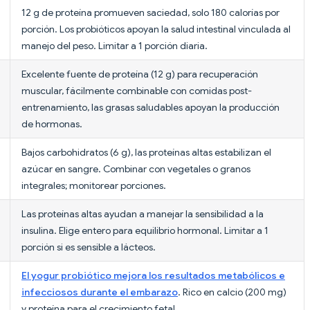
12 g de proteína promueven saciedad, solo 180 calorías por
porción. Los probióticos apoyan la salud intestinal vinculada al
manejo del peso. Limitar a 1 porción diaria.
Excelente fuente de proteína (12 g) para recuperación
muscular, fácilmente combinable con comidas post-
entrenamiento, las grasas saludables apoyan la producción
de hormonas.
Bajos carbohidratos (6 g), las proteínas altas estabilizan el
azúcar en sangre. Combinar con vegetales o granos
integrales; monitorear porciones.
Las proteínas altas ayudan a manejar la sensibilidad a la
insulina. Elige entero para equilibrio hormonal. Limitar a 1
porción si es sensible a lácteos.
El yogur probiótico mejora los resultados metabólicos e
infecciosos durante el embarazo
. Rico en calcio (200 mg)
y proteína para el crecimiento fetal.