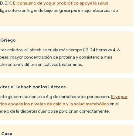
D, E, K.
El consumo de yogur probiótico apoya la salud
Elige entero en lugar de bajo en grasa para mejor absorción de
r Griego
es colados, el labneh se cuela más tiempo (12-24 horas vs 4-6
spesa, mayor concentración de proteína y consistencia más
che entera y difiere en cultivos bacterianos.
vitar el Labneh por los Lácteos
pacto glucémico con solo 6 g de carbohidratos por porción.
El yogur
os apoyan los niveles de calcio y la salud metabólica
en el
nejo de la diabetes cuando se porcionan correctamente.
n Casa