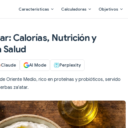
Main Navigation
Características
Calculadoras
Objetivos
r: Calorías, Nutrición y
a Salud
Claude
AI Mode
Perplexity
 Oriente Medio, rico en proteínas y probióticos, servido
erbas za'atar.