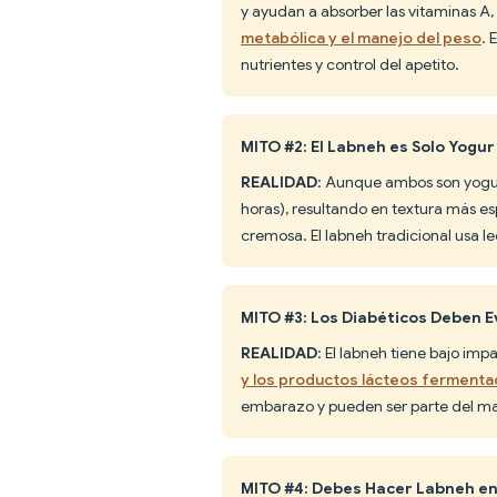
y ayudan a absorber las vitaminas A, 
metabólica y el manejo del peso
. 
nutrientes y control del apetito.
MITO #2: El Labneh es Solo Yogu
REALIDAD
: Aunque ambos son yogur
horas), resultando en textura más e
cremosa. El labneh tradicional usa le
MITO #3: Los Diabéticos Deben E
REALIDAD
: El labneh tiene bajo im
y los productos lácteos fermentad
embarazo y pueden ser parte del ma
MITO #4: Debes Hacer Labneh e