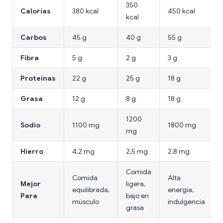
350
Calorías
380 kcal
450 kcal
kcal
Carbos
45 g
40 g
55 g
Fibra
5 g
2 g
3 g
Proteínas
22 g
25 g
18 g
Grasa
12 g
8 g
18 g
1200
Sodio
1100 mg
1800 mg
mg
Hierro
4,2 mg
2,5 mg
2,8 mg
Comida
Comida
Alta
Mejor
ligera,
equilibrada,
energía,
Para
bajo en
músculo
indulgencia
grasa