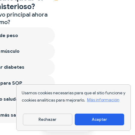
isterioso?
vo principal ahora
mo?
 de peso
 músculo
r diabetes
 para SOP
Usamos cookies necesarias para que el sitio funcione y
 saludable
cookies analíticas para mejorarlo.
Más información
más sano
Rechazar
Aceptar
Descargar app