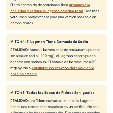
El alto contenido de proteínas y fibra
promueve la
saciedad y reduce la ingesta calórica total
. Pide más
verduras y menos fideos para una versión más baja en
carbohidratos.
MITO #4: El Lagman Tiene Demasiado Sodio
REALIDAD
: Aunque las versiones de restaurante pueden
ser altas en sodio (1100 mg), el Lagman casero puede
hacerse con menos sal. El potasio de las verduras (650
mg) ayuda a
equilibrar los efectos del sodio en la
presión arterial
.
MITO #5: Todas las Sopas de Fideos Son Iguales
REALIDAD
: Los fideos estirados a mano del Lagman
tienen una textura más masticable y un perfil nutricional
diferente a los fideos procesados. El método de cocción