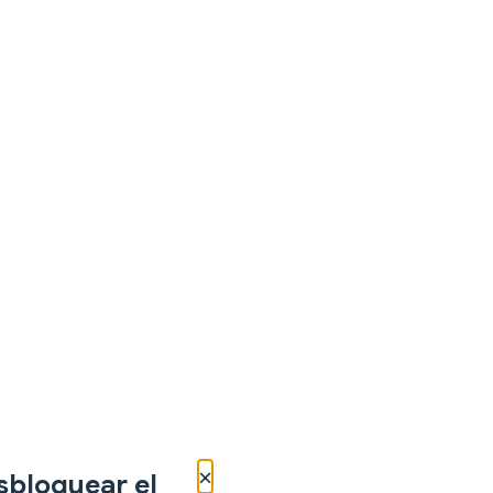
×
sbloquear el