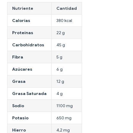
Nutriente
Cantidad
Calorías
380 kcal
Proteínas
22 g
Carbohidratos
45 g
Fibra
5 g
Azúcares
6 g
Grasa
12 g
Grasa Saturada
4 g
Sodio
1100 mg
Potasio
650 mg
Hierro
4,2 mg