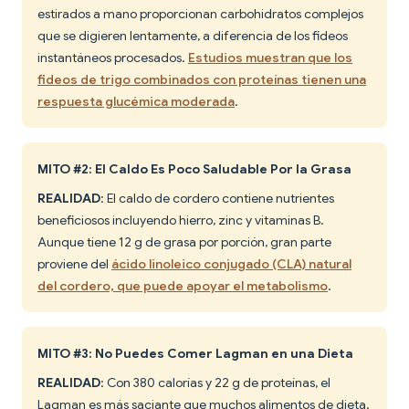
estirados a mano proporcionan carbohidratos complejos
que se digieren lentamente, a diferencia de los fideos
instantáneos procesados.
Estudios muestran que los
fideos de trigo combinados con proteínas tienen una
respuesta glucémica moderada
.
MITO #2: El Caldo Es Poco Saludable Por la Grasa
REALIDAD
: El caldo de cordero contiene nutrientes
beneficiosos incluyendo hierro, zinc y vitaminas B.
Aunque tiene 12 g de grasa por porción, gran parte
proviene del
ácido linoleico conjugado (CLA) natural
del cordero, que puede apoyar el metabolismo
.
MITO #3: No Puedes Comer Lagman en una Dieta
REALIDAD
: Con 380 calorías y 22 g de proteínas, el
Lagman es más saciante que muchos alimentos de dieta.