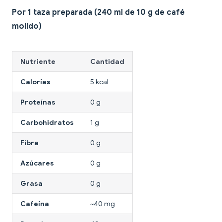
Por 1 taza preparada (240 ml de 10 g de café
molido)
Nutriente
Cantidad
Calorías
5 kcal
Proteínas
0 g
Carbohidratos
1 g
Fibra
0 g
Azúcares
0 g
Grasa
0 g
Cafeína
~40 mg