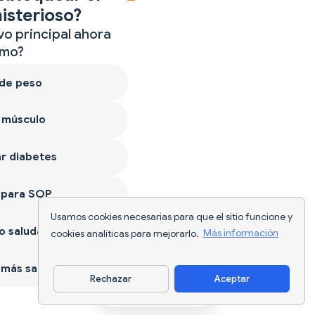
isterioso?
vo principal ahora
mo?
 de peso
 músculo
r diabetes
 para SOP
Usamos cookies necesarias para que el sitio funcione y
 saludable
cookies analíticas para mejorarlo.
Más información
más sano
Rechazar
Aceptar
Descargar app