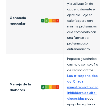
y la utilización de
oxígeno durante el
ejercicio. Bajo en
Ganancia
calorías pero con
muscular
mínima proteína, así
que combínalo con
una fuente de
proteína post-
entrenamiento.
Impacto glucémico
casi nulo con solo 1 g
de carbohidratos.
Los triterpenoides
del Chaga
Manejo de la
muestran actividad
diabetes
inhibidora de alfa-
glucosidasa
que
apoya la regulación