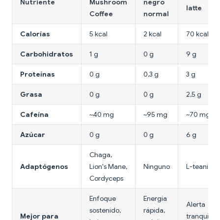
Nutriente
Mushroom
negro
latte
Coffee
normal
Calorías
5 kcal
2 kcal
70 kcal
Carbohidratos
1 g
0 g
9 g
Proteínas
0 g
0,3 g
3 g
Grasa
0 g
0 g
2,5 g
Cafeína
~40 mg
~95 mg
~70 mg
Azúcar
0 g
0 g
6 g
Chaga,
Adaptógenos
Lion's Mane,
Ninguno
L-teanina
Cordyceps
Enfoque
Energía
Alerta
sostenido,
rápida,
Mejor para
tranquila,