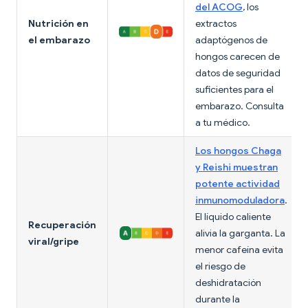
del ACOG
, los
Nutrición en
extractos
el embarazo
adaptógenos de
hongos carecen de
datos de seguridad
suficientes para el
embarazo. Consulta
a tu médico.
Los hongos Chaga
y Reishi muestran
potente actividad
inmunomoduladora
.
El líquido caliente
Recuperación
alivia la garganta. La
viral/gripe
menor cafeína evita
el riesgo de
deshidratación
durante la