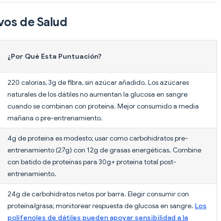
vos de Salud
¿Por Qué Esta Puntuación?
220 calorías, 3g de fibra, sin azúcar añadido. Los azúcares
naturales de los dátiles no aumentan la glucosa en sangre
cuando se combinan con proteína. Mejor consumido a media
mañana o pre-entrenamiento.
4g de proteína es modesto; usar como carbohidratos pre-
entrenamiento (27g) con 12g de grasas energéticas. Combine
con batido de proteínas para 30g+ proteína total post-
entrenamiento.
24g de carbohidratos netos por barra. Elegir consumir con
proteína/grasa; monitorear respuesta de glucosa en sangre.
Los
polifenoles de dátiles pueden apoyar sensibilidad a la