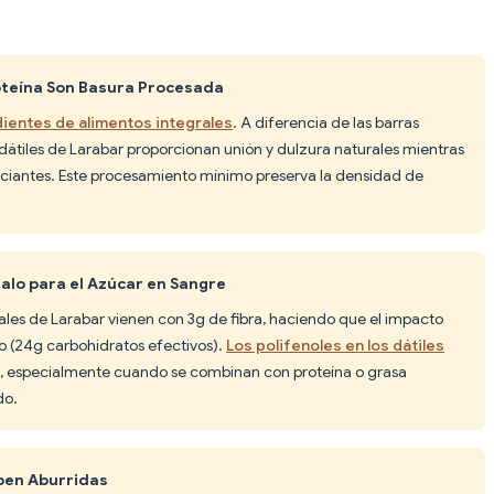
roteína Son Basura Procesada
dientes de alimentos integrales
. A diferencia de las barras
 dátiles de Larabar proporcionan unión y dulzura naturales mientras
aciantes. Este procesamiento mínimo preserva la densidad de
Malo para el Azúcar en Sangre
ales de Larabar vienen con 3g de fibra, haciendo que el impacto
 (24g carbohidratos efectivos).
Los polifenoles en los dátiles
, especialmente cuando se combinan con proteína o grasa
do.
ben Aburridas