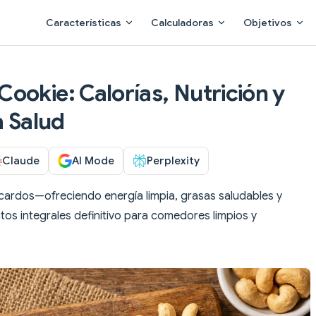
Main Navigation
Características
Calculadoras
Objetivos
ookie: Calorías, Nutrición y
a Salud
Claude
AI Mode
Perplexity
acardos—ofreciendo energía limpia, grasas saludables y
ntos integrales definitivo para comedores limpios y