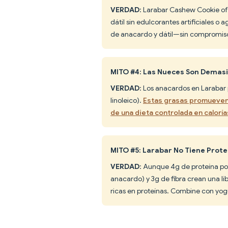
VERDAD
: Larabar Cashew Cookie of
dátil sin edulcorantes artificiales o
de anacardo y dátil—sin compromisos
MITO #4: Las Nueces Son Demasi
VERDAD
: Los anacardos en Larabar
linoleico).
Estas grasas promueven 
de una dieta controlada en caloría
MITO #5: Larabar No Tiene Prote
VERDAD
: Aunque 4g de proteína po
anacardo) y 3g de fibra crean una 
ricas en proteínas. Combine con yogu