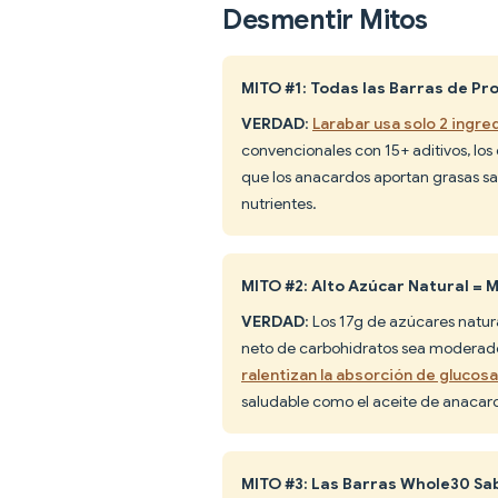
Desmentir Mitos
MITO #1: Todas las Barras de P
VERDAD
:
Larabar usa solo 2 ingre
convencionales con 15+ aditivos, los
que los anacardos aportan grasas s
nutrientes.
MITO #2: Alto Azúcar Natural = 
VERDAD
: Los 17g de azúcares natur
neto de carbohidratos sea moderado
ralentizan la absorción de glucosa
saludable como el aceite de anacar
MITO #3: Las Barras Whole30 Sa