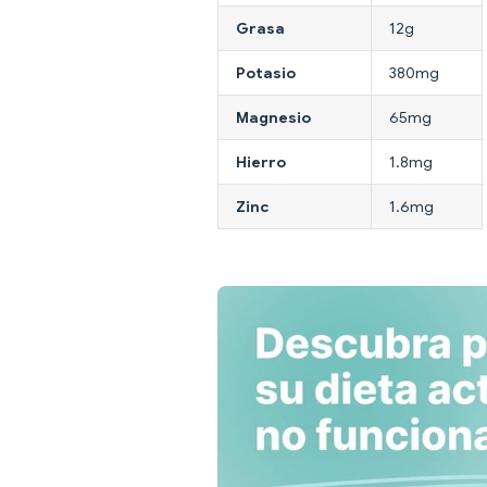
Grasa
12g
Potasio
380mg
Magnesio
65mg
Hierro
1.8mg
Zinc
1.6mg