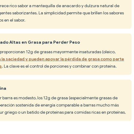
rece rico sabor a mantequilla de anacardo y dulzura natural de
 agentes saborizantes. La simplicidad permite que brillen los sabores
 en el sabor.
ado Altas en Grasa para Perder Peso
 proporcionan 12g de grasas mayormente insaturadas (oleico,
la saciedad y pueden apoyar la pérdida de grasa como parte
s
. La clave es el control de porciones y combinar con proteína.
ína
r barra es modesto, los 12g de grasa (especialmente grasas de
liberación sostenida de energía comparable a barras mucho más
r griego o un batido de proteínas para comidas ricas en proteínas.