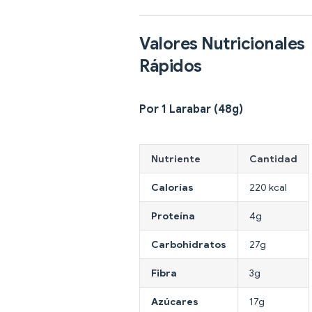
Valores Nutricionales
Rápidos
Por 1 Larabar (48g)
Nutriente
Cantidad
Calorías
220 kcal
Proteína
4g
Carbohidratos
27g
Fibra
3g
Azúcares
17g