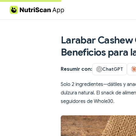
Skip to content
Larabar Cashew C
Beneficios para l
Resumir con:
ChatGPT
Solo 2 ingredientes—dátiles y an
dulzura natural. El snack de alime
seguidores de Whole30.