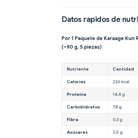
Datos rapidos de nutr
Por 1 Paquete de Karaage Kun 
(~90 g, 5 piezas)
Nutriente
Cantidad
Calorías
226 kcal
Proteína
14,4 g
Carbohidratos
7,8 g
Fibra
0,3 g
Azúcares
0,5 g