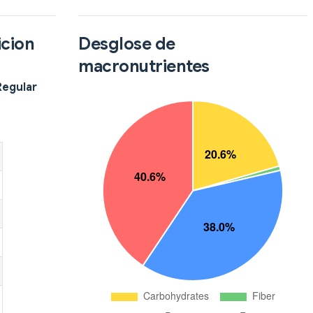
icion
Desglose de
macronutrientes
Regular