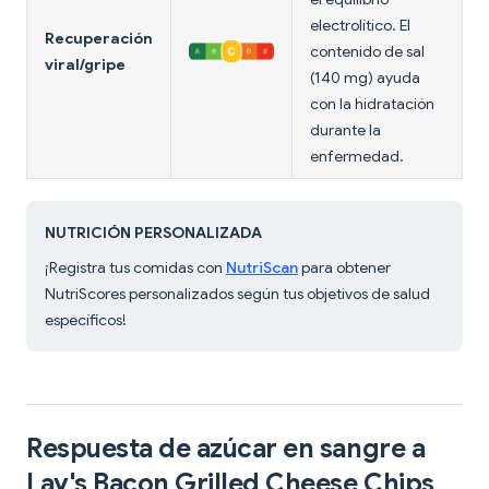
electrolítico. El
Recuperación
contenido de sal
viral/gripe
(140 mg) ayuda
con la hidratación
durante la
enfermedad.
NUTRICIÓN PERSONALIZADA
¡Registra tus comidas con
NutriScan
para obtener
NutriScores personalizados según tus objetivos de salud
específicos!
Respuesta de azúcar en sangre a
Lay's Bacon Grilled Cheese Chips