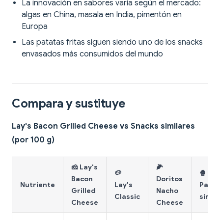
La innovación en sabores varía según el mercado:
algas en China, masala en India, pimentón en
Europa
Las patatas fritas siguen siendo uno de los snacks
envasados más consumidos del mundo
Compara y sustituye
Lay's Bacon Grilled Cheese vs Snacks similares
(por 100 g)
🧀 Lay's
🌽
🥔
🍿
Bacon
Doritos
Nutriente
Lay's
Palom
Grilled
Nacho
Classic
sin ac
Cheese
Cheese