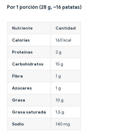
Por 1 porción (28 g, ~16 patatas)
Nutriente
Cantidad
Calorías
160 kcal
Proteínas
2 g
Carbohidratos
15 g
Fibra
1 g
Azúcares
1 g
Grasa
10 g
Grasa saturada
1,5 g
Sodio
140 mg