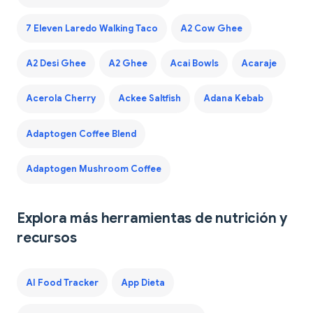
7 Eleven Laredo Walking Taco
A2 Cow Ghee
A2 Desi Ghee
A2 Ghee
Acai Bowls
Acaraje
Acerola Cherry
Ackee Saltfish
Adana Kebab
Adaptogen Coffee Blend
Adaptogen Mushroom Coffee
Explora más herramientas de nutrición y
recursos
AI Food Tracker
App Dieta