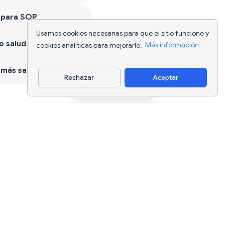
 para SOP
Usamos cookies necesarias para que el sitio funcione y
 saludable
cookies analíticas para mejorarlo.
Más información
más sano
Rechazar
Aceptar
Descargar app
Seguimiento nutricional con IA y
planificación de dietas para cada
objetivo.
support@nutriscan.app
CARACTERÍSTICAS