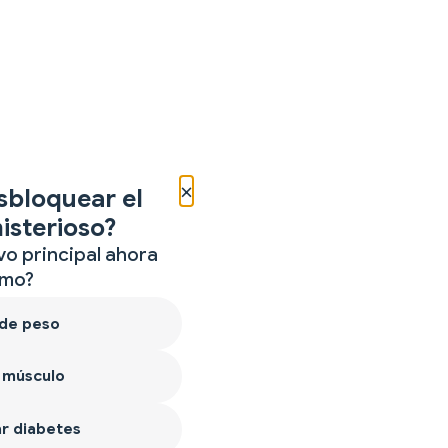
×
sbloquear el
isterioso?
vo principal ahora
mo?
 de peso
 músculo
r diabetes