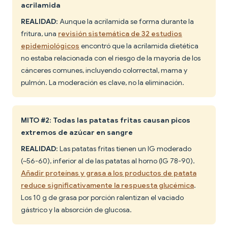
acrilamida
REALIDAD
: Aunque la acrilamida se forma durante la
fritura, una
revisión sistemática de 32 estudios
epidemiológicos
encontró que la acrilamida dietética
no estaba relacionada con el riesgo de la mayoría de los
cánceres comunes, incluyendo colorrectal, mama y
pulmón. La moderación es clave, no la eliminación.
MITO #2: Todas las patatas fritas causan picos
extremos de azúcar en sangre
REALIDAD
: Las patatas fritas tienen un IG moderado
(~56-60), inferior al de las patatas al horno (IG 78-90).
Añadir proteínas y grasa a los productos de patata
reduce significativamente la respuesta glucémica
.
Los 10 g de grasa por porción ralentizan el vaciado
gástrico y la absorción de glucosa.