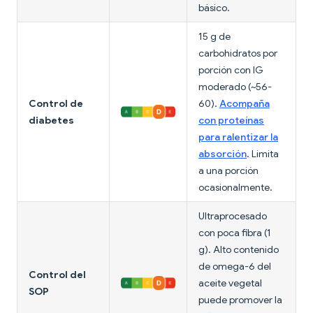
básico.
15 g de
carbohidratos por
porción con IG
moderado (~56-
Control de
60).
Acompaña
diabetes
con proteínas
para ralentizar la
absorción
. Limita
a una porción
ocasionalmente.
Ultraprocesado
con poca fibra (1
g). Alto contenido
de omega-6 del
Control del
aceite vegetal
SOP
puede promover la