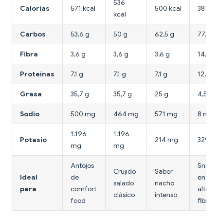
536
Calorías
571 kcal
500 kcal
387 kc
kcal
Carbos
53,6 g
50 g
62,5 g
77,8 g
Fibra
3,6 g
3,6 g
3,6 g
14,5 g
Proteínas
7,1 g
7,1 g
7,1 g
12,9 g
Grasa
35,7 g
35,7 g
25 g
4,5 g
Sodio
500 mg
464 mg
571 mg
8 mg
1.196
1.196
Potasio
214 mg
329 m
mg
mg
Antojos
Snack 
Crujido
Sabor
Ideal
de
en gra
salado
nacho
para
comfort
alto e
clásico
intenso
food
fibra