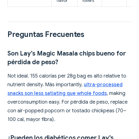
flavor
lovers
lov
Preguntas Frecuentes
Son Lay's Magic Masala chips bueno for
pérdida de peso?
Not ideal. 155 calorías per 28g bag es alto relative to
nutrient density. Más importantly,
ultra-processed
snacks son less satiating que whole foods
, making
overconsumption easy. For pérdida de peso, replace
con air-popped popcorn or tostado chickpeas (70–
100 cal, mayor fibra).
¿Pueden los diabéticos comer Lay's