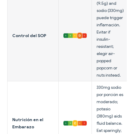
(9.5g) and
sodio (330mg)
puede trigger
inflamación.
Evitar if
Control del SOP
insulin-
resistant;
elegir air-
popped
popcorn or
nuts instead.
330mg sodio
por porción es
moderado;
potasio
(380mg) aids
Nutrición en el
fluid balance.
Embarazo
Eat sparingly;