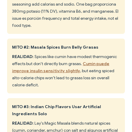
seasoning add calorías and sodio. One bag proporciona
380mg potasio (11% DV), vitamina B6, and manganese. El
issue es porción frequency and total energy intake, not el
food type.
MITO #2: Masala Spices Burn Belly Grasas
REALIDAD:
Spices like cumin have modest thermogenic
effects but don't directly burn grasas.
Cumin puede
improve insulin sensitivity slightly
, but eating spiced
alto-calorie chips won't lead to grasas loss sin overall
calorie deficit.
MITO #3: Indian Chip Flavors Usar Artificial
Ingredients Solo
REALIDAD:
Lay's Magic Masala blends natural spices
(cumin, coriander, amchur) con salt and algunos artificial