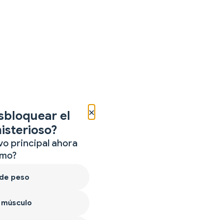
×
sbloquear el
isterioso?
vo principal ahora
mo?
 de peso
 músculo