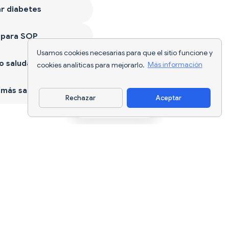
r diabetes
 para SOP
Usamos cookies necesarias para que el sitio funcione y
 saludable
cookies analíticas para mejorarlo.
Más información
más sano
Rechazar
Aceptar
Descargar app
Seguimiento nutricional con IA y
planificación de dietas para cada
objetivo.
support@nutriscan.app