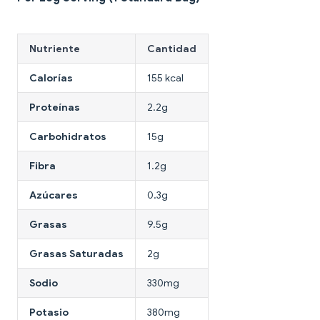
Nutriente
Cantidad
Calorías
155 kcal
Proteínas
2.2g
Carbohidratos
15g
Fibra
1.2g
Azúcares
0.3g
Grasas
9.5g
Grasas Saturadas
2g
Sodio
330mg
Potasio
380mg