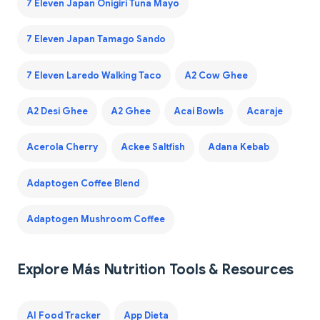
7 Eleven Japan Onigiri Tuna Mayo
7 Eleven Japan Tamago Sando
7 Eleven Laredo Walking Taco
A2 Cow Ghee
A2 Desi Ghee
A2 Ghee
Acai Bowls
Acaraje
Acerola Cherry
Ackee Saltfish
Adana Kebab
Adaptogen Coffee Blend
Adaptogen Mushroom Coffee
Explore Más Nutrition Tools & Resources
AI Food Tracker
App Dieta