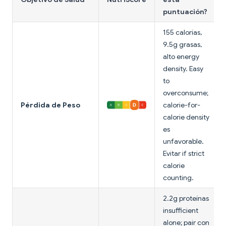
puntuación?
155 calorías,
9.5g grasas,
alto energy
density. Easy
to
overconsume;
Pérdida de Peso
calorie-for-
calorie density
es
unfavorable.
Evitar if strict
calorie
counting.
2.2g proteínas
insufficient
alone; pair con