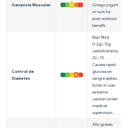
Ganancia Muscular
Griego yogurt
or nuts for
post-workout
benefit.
Bajo fibra
(1.2g), 15g
carbohidratos,
GI ~73.
Causes rapid
Control de
glucosa en
Diabetes
sangre spikes.
Evitar or usar
extreme
caution under
medical
supervision.
Alto grasas