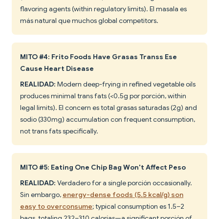
flavoring agents (within regulatory limits). El masala es
más natural que muchos global competitors.
MITO #4: Frito Foods Have Grasas Transs Ese
Cause Heart Disease
REALIDAD:
Modern deep-frying in refined vegetable oils
produces minimal trans fats (<0.5g por porción, within
legal limits). El concern es total grasas saturadas (2g) and
sodio (330mg) accumulation con frequent consumption,
not trans fats specifically.
MITO #5: Eating One Chip Bag Won't Affect Peso
REALIDAD:
Verdadero for a single porción occasionally.
Sin embargo,
energy-dense foods (5.5 kcal/g) son
easy to overconsume
; typical consumption es 1.5–2
bags, totaling 232–310 calorías—a significant porción of