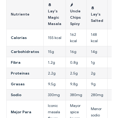
🧂
🌶️
🧂
🌾
Lay's
Uncle
Nutriente
Lay's
Ku
Magic
Chips
Salted
Ma
Masala
Spicy
162
148
Calorías
155 kcal
160
kcal
kcal
Carbohidratos
15g
16g
14g
16
Fibra
1.2g
0.8g
1g
0.5
Proteínas
2.2g
2.5g
2g
2g
Grasas
9.5g
9.8g
9g
9.5
Sodio
330mg
380mg
280mg
34
Iconic
Mayor
Co
Menor
Mejor Para
masala
spice
puf
sodio