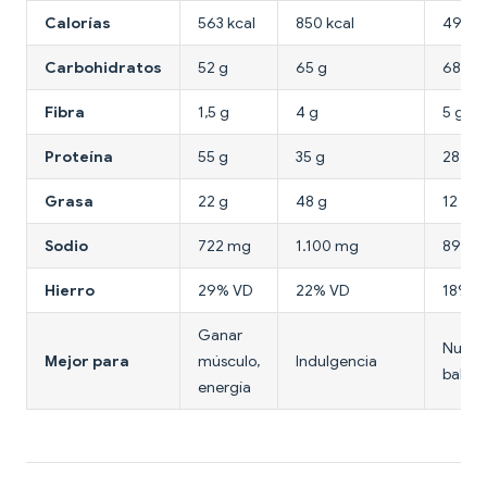
Calorías
563 kcal
850 kcal
490 k
Carbohidratos
52 g
65 g
68 g
Fibra
1,5 g
4 g
5 g
Proteína
55 g
35 g
28 g
Grasa
22 g
48 g
12 g
Sodio
722 mg
1.100 mg
890 
Hierro
29% VD
22% VD
18% V
Ganar
Nutric
Mejor para
músculo,
Indulgencia
balan
energía