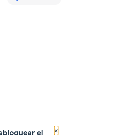
×
sbloquear el