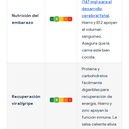
(147 mg) para el
desarrollo
Nutrición del
cerebral fetal
.
embarazo
Hierro y B12 apoyan
el volumen
sanguíneo.
Asegura que la
carne esté bien
cocida.
Proteína y
carbohidratos
fácilmente
digeribles para
Recuperación
recuperación de
viral/gripe
energía. Hierro y
zinc apoyan la
función inmune. La
salsa caliente alivia