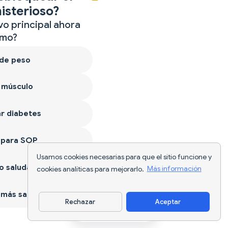
isterioso?
vo principal ahora
mo?
 de peso
 músculo
r diabetes
 para SOP
Usamos cookies necesarias para que el sitio funcione y
 saludable
cookies analíticas para mejorarlo.
Más información
más sano
Rechazar
Aceptar
Descargar app