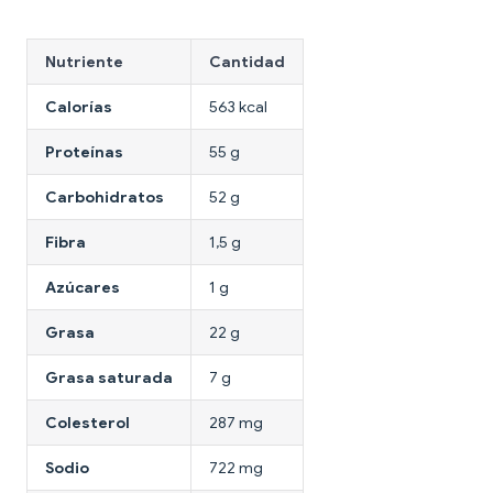
Nutriente
Cantidad
Calorías
563 kcal
Proteínas
55 g
Carbohidratos
52 g
Fibra
1,5 g
Azúcares
1 g
Grasa
22 g
Grasa saturada
7 g
Colesterol
287 mg
Sodio
722 mg