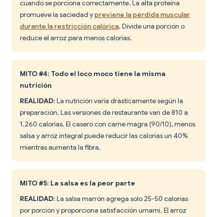
cuando se porciona correctamente. La alta proteína
promueve la saciedad y
previene la pérdida muscular
durante la restricción calórica
. Divide una porción o
reduce el arroz para menos calorías.
MITO #4: Todo el loco moco tiene la misma
nutrición
REALIDAD
: La nutrición varía drásticamente según la
preparación. Las versiones de restaurante van de 810 a
1.260 calorías. El casero con carne magra (90/10), menos
salsa y arroz integral puede reducir las calorías un 40%
mientras aumenta la fibra.
MITO #5: La salsa es la peor parte
REALIDAD
: La salsa marrón agrega solo 25-50 calorías
por porción y proporciona satisfacción umami. El arroz