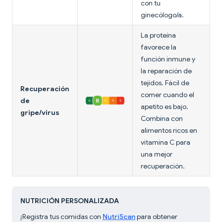
con tu
ginecólogo/a.
La proteína
favorece la
función inmune y
la reparación de
tejidos. Fácil de
Recuperación
comer cuando el
de
apetito es bajo.
gripe/virus
Combina con
alimentos ricos en
vitamina C para
una mejor
recuperación.
NUTRICIÓN PERSONALIZADA
¡Registra tus comidas con
NutriScan
para obtener