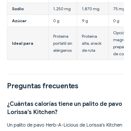
Sodio
1.250 mg
1.870 mg
75 mg
Azúcar
0 g
9 g
0 g
Opción 
Proteína
Proteína
magra,
Ideal para
portátil sin
alta, snack
preparac
alérgenos
de ruta
de comid
Preguntas frecuentes
¿Cuántas calorías tiene un palito de pavo
Lorissa's Kitchen?
Un palito de pavo Herb-A-Licious de Lorissa's Kitchen