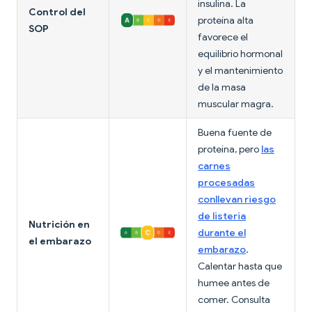
insulina. La
Control del
proteína alta
SOP
favorece el
equilibrio hormonal
y el mantenimiento
de la masa
muscular magra.
Buena fuente de
proteína, pero
las
carnes
procesadas
conllevan riesgo
de listeria
Nutrición en
durante el
el embarazo
embarazo
.
Calentar hasta que
humee antes de
comer. Consulta