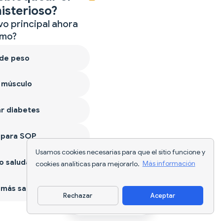
isterioso?
vo principal ahora
mo?
 de peso
 músculo
r diabetes
 para SOP
Usamos cookies necesarias para que el sitio funcione y
 saludable
cookies analíticas para mejorarlo.
Más información
más sano
Rechazar
Aceptar
Descargar app