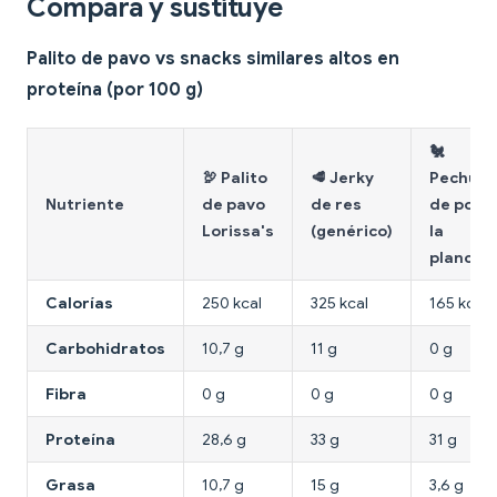
Compara y sustituye
Palito de pavo vs snacks similares altos en
proteína (por 100 g)
🐔
🦃 Palito
🥩 Jerky
Pechug
Nutriente
de pavo
de res
de pollo 
Lorissa's
(genérico)
la
plancha
Calorías
250 kcal
325 kcal
165 kcal
Carbohidratos
10,7 g
11 g
0 g
Fibra
0 g
0 g
0 g
Proteína
28,6 g
33 g
31 g
Grasa
10,7 g
15 g
3,6 g