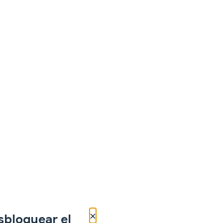
×
sbloquear el