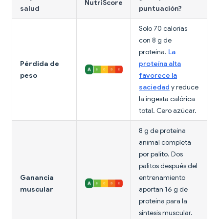
NutriScore
salud
puntuación?
Solo 70 calorías
con 8 g de
proteína.
La
Pérdida de
proteína alta
peso
favorece la
saciedad
y reduce
la ingesta calórica
total. Cero azúcar.
8 g de proteína
animal completa
por palito. Dos
palitos después del
Ganancia
entrenamiento
muscular
aportan 16 g de
proteína para la
síntesis muscular.