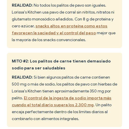
REALIDAD:
No todos los palitos de pavo son iguales.
Lorissa's Kitchen usa pavo de corral sin nitritos, nitratos ni
glutamato monosódico añadidos. Con 8 g de proteína y
cero azúcar,
snacks altos en proteína como estos
favorecen la saciedad y el control del peso
mejor que
la mayoría de los snacks convencionales.
MITO #2: Los palitos de carne tienen demasiado
sodio para ser saludables
REALIDAD:
Si bien algunos palitos de carne contienen
500 mg o más de sodio, los palitos de pavo con hierbas de
Lorissa's Kitchen tienen aproximadamente 350 mg por
palito.
El control de la ingesta de sodio importa más
cuando el total diario supera los 2.300 mg
. Un palito
encaja perfectamente dentro de los límites diarios al
combinarlo con alimentos integrales.