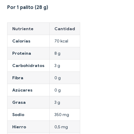
Por 1 palito (28 g)
Nutriente
Cantidad
Calorías
70 kcal
Proteína
8 g
Carbohidratos
3 g
Fibra
0 g
Azúcares
0 g
Grasa
3 g
Sodio
350 mg
Hierro
0,5 mg