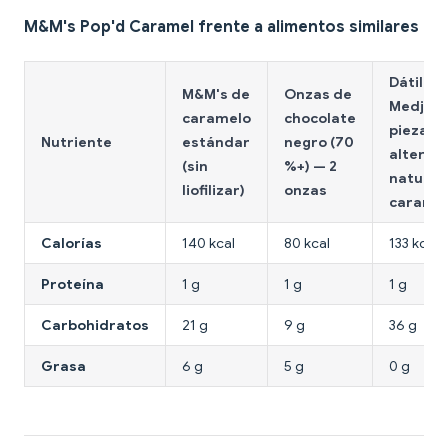
M&M's Pop'd Caramel frente a alimentos similares
Dátiles
M&M's de
Onzas de
Medjool 
caramelo
chocolate
piezas,
Nutriente
estándar
negro (70
alterna
(sin
%+) — 2
natural 
liofilizar)
onzas
caramel
Calorías
140 kcal
80 kcal
133 kcal
Proteína
1 g
1 g
1 g
Carbohidratos
21 g
9 g
36 g
Grasa
6 g
5 g
0 g