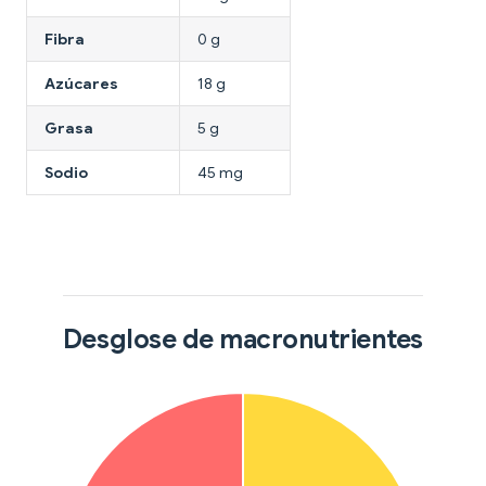
Fibra
0 g
Azúcares
18 g
Grasa
5 g
Sodio
45 mg
Desglose de macronutrientes