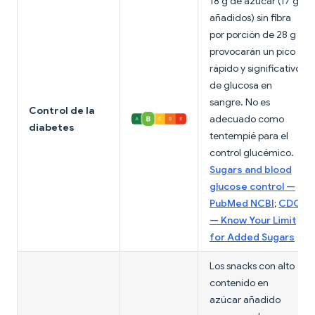
18 g de azúcar (17 g
añadidos) sin fibra
por porción de 28 g
provocarán un pico
rápido y significativo
de glucosa en
sangre. No es
Control de la
adecuado como
diabetes
tentempié para el
control glucémico.
Sugars and blood
glucose control —
PubMed NCBI
;
CDC
— Know Your Limit
for Added Sugars
Los snacks con alto
contenido en
azúcar añadido