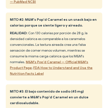
— PubMed NCBI
MITO #2: M&M's Pop'd Caramel es un snack bajo en
calorías porque se siente ligero y aireado.
REALIDAD:
Con 130 calorías por porción de 28 g, la
densidad calórica es comparable a los caramelos
convencionales. La textura aireada crea una falsa
sensación de comer menos volumen, mientras se
consume la misma carga calórica que los M&M's
normales.
M&M's Pop'd Caramel — Official M&M's
Product Page
;
FDA How to Understand and Use the
Nutrition Facts Label
MITO #3: El bajo contenido de sodio (45 mg)
convierte a M&M's Pop'd Caramel en un dulce
cardiosaludable.