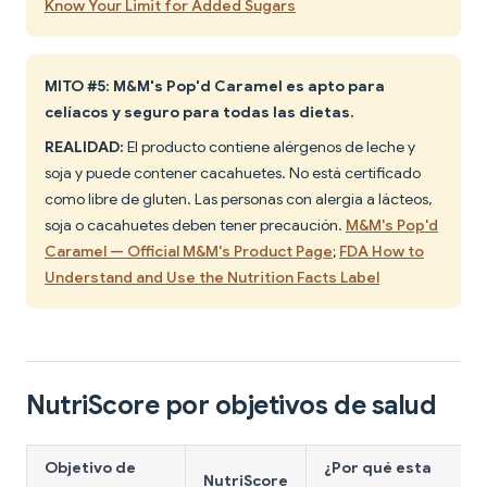
Know Your Limit for Added Sugars
MITO #5: M&M's Pop'd Caramel es apto para
celíacos y seguro para todas las dietas.
REALIDAD:
El producto contiene alérgenos de leche y
soja y puede contener cacahuetes. No está certificado
como libre de gluten. Las personas con alergia a lácteos,
soja o cacahuetes deben tener precaución.
M&M's Pop'd
Caramel — Official M&M's Product Page
;
FDA How to
Understand and Use the Nutrition Facts Label
NutriScore por objetivos de salud
Objetivo de
¿Por qué esta
NutriScore