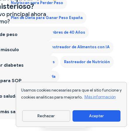
Nutriscan para Perder Peso
isterioso?
vo principal ahora
Plan de Dieta para Ganar Peso España
mo?
Plan de Dieta para Hombres de 40 Años
 de peso
Plan Dieta Keto
Rastreador de Alimentos con IA
 músculo
Rastreador de Calorías
Rastreador de Nutrición
r diabetes
Seguimiento de Comida
 para SOP
Usamos cookies necesarias para que el sitio funcione y
 saludable
cookies analíticas para mejorarlo.
Más información
más sano
Rechazar
Aceptar
Descargar app