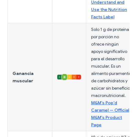
Understand and
Use the Nutrition
Facts Label
Solo 1 g de proteína
por porción no
ofrece ningún
apoyo significativo
para el desarrollo
muscular. Es un
Ganancia
alimento puramente
muscular
de carbohidratos y
azúcar sin beneficio
macronutricional.
M&M's Pop'd
Caramel — Official
M&M's Product
Page