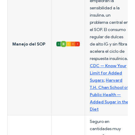
empeoran la
sensibilidad a la
insulina, un
problema central en
el SOP. El consumo
regular de dulces
Manejo del SOP
de alto IG y sin fibra
acelera el ciclo de
respuesta insulínica.
CDC — Know Your
Limit for Added
Sugars
;
Harvard
T.H. Chan School of
Public Health —
Added Sugar in the
Diet
Seguro en
cantidades muy