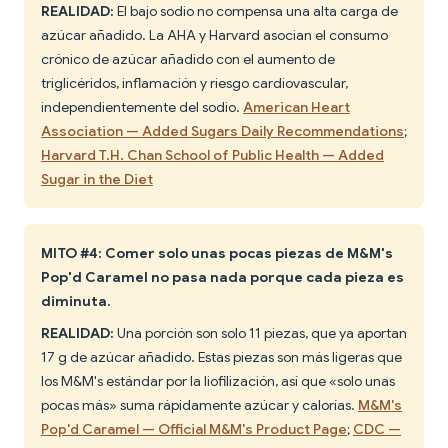
REALIDAD:
El bajo sodio no compensa una alta carga de
azúcar añadido. La AHA y Harvard asocian el consumo
crónico de azúcar añadido con el aumento de
triglicéridos, inflamación y riesgo cardiovascular,
independientemente del sodio.
American Heart
Association — Added Sugars Daily Recommendations
;
Harvard T.H. Chan School of Public Health — Added
Sugar in the Diet
MITO #4: Comer solo unas pocas piezas de M&M's
Pop'd Caramel no pasa nada porque cada pieza es
diminuta.
REALIDAD:
Una porción son solo 11 piezas, que ya aportan
17 g de azúcar añadido. Estas piezas son más ligeras que
los M&M's estándar por la liofilización, así que «solo unas
pocas más» suma rápidamente azúcar y calorías.
M&M's
Pop'd Caramel — Official M&M's Product Page
;
CDC —