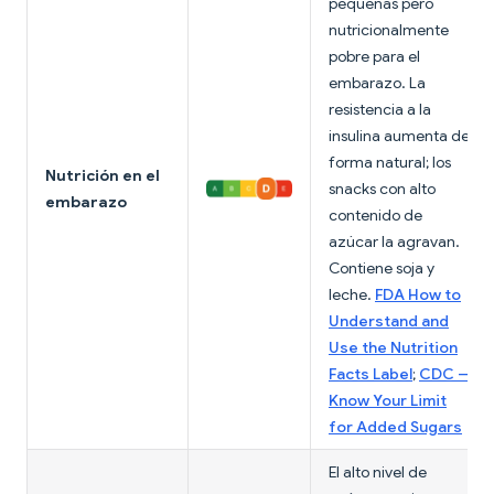
pequeñas pero
nutricionalmente
pobre para el
embarazo. La
resistencia a la
insulina aumenta de
forma natural; los
Nutrición en el
snacks con alto
embarazo
contenido de
azúcar la agravan.
Contiene soja y
leche.
FDA How to
Understand and
Use the Nutrition
Facts Label
;
CDC —
Know Your Limit
for Added Sugars
El alto nivel de