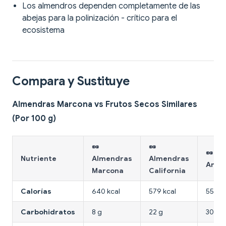
Los almendros dependen completamente de las
abejas para la polinización - crítico para el
ecosistema
Compara y Sustituye
Almendras Marcona vs Frutos Secos Similares
(Por 100 g)
🥜
🥜
🥜
Nutriente
Almendras
Almendras
Anac
Marcona
California
Calorías
640 kcal
579 kcal
553 kc
Carbohidratos
8 g
22 g
30 g