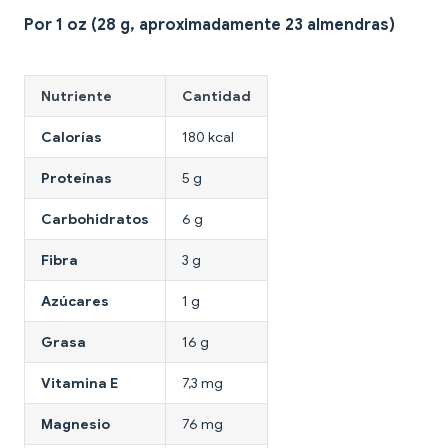
Por 1 oz (28 g, aproximadamente 23 almendras)
Nutriente
Cantidad
Calorías
180 kcal
Proteínas
5 g
Carbohidratos
6 g
Fibra
3 g
Azúcares
1 g
Grasa
16 g
Vitamina E
7,3 mg
Magnesio
76 mg