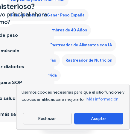
Nutriscan para Perder Peso
isterioso?
vo principal ahora
Plan de Dieta para Ganar Peso España
mo?
Plan de Dieta para Hombres de 40 Años
 de peso
Plan Dieta Keto
Rastreador de Alimentos con IA
 músculo
Rastreador de Calorías
Rastreador de Nutrición
r diabetes
Seguimiento de Comida
 para SOP
Usamos cookies necesarias para que el sitio funcione y
 saludable
cookies analíticas para mejorarlo.
Más información
más sano
Rechazar
Aceptar
Descargar app