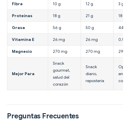
Fibra
10 g
12 g
3 g
Proteínas
18 g
21 g
18 g
Grasa
56 g
50 g
44 g
Vitamina E
26 mg
26 mg
0,9 m
Magnesio
270 mg
270 mg
292 
Snack
Snack
Opció
gourmet,
Mejor Para
diario,
en gra
salud del
repostería
cocin
corazón
Preguntas Frecuentes