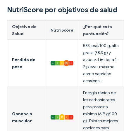
NutriScore por objetivos de salud
Objetivo de
¿Por qué esta
NutriScore
Salud
puntuación?
583 kcal/100 g, alta
grasa (38,3 g) y
Pérdida de
azúcar. Limitar a 1-
peso
2 piezas máximo
como capricho
ocasional.
Energía rápida de
los carbohidratos
pero proteína
Ganancia
mínima (6,9 g/100
muscular
g). Existen mejores
opciones para