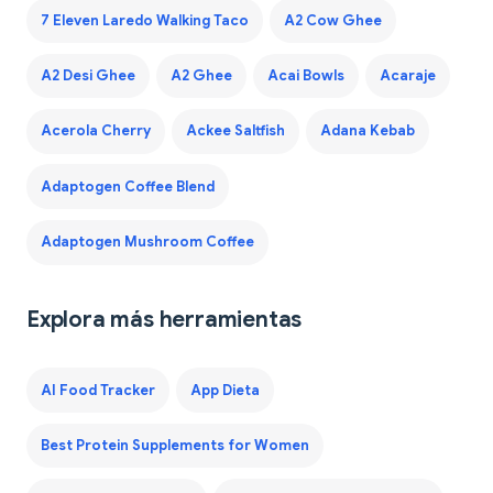
7 Eleven Laredo Walking Taco
A2 Cow Ghee
A2 Desi Ghee
A2 Ghee
Acai Bowls
Acaraje
Acerola Cherry
Ackee Saltfish
Adana Kebab
Adaptogen Coffee Blend
Adaptogen Mushroom Coffee
Explora más herramientas
AI Food Tracker
App Dieta
Best Protein Supplements for Women