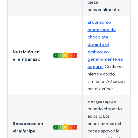
pieza
ocasionalmente.
El consumo
moderado de
chocolate
durante el
Nutrición en
embarazo
el embarazo
generalmente es
seguro
. Contiene
hierro y calcio.
Limitar a 2-3 piezas
por el azúcar.
Energía rápida
cuando el apetito
es bajo. Los
Recuperación
antioxidantes del
viral/gripe
cacao apoyan la