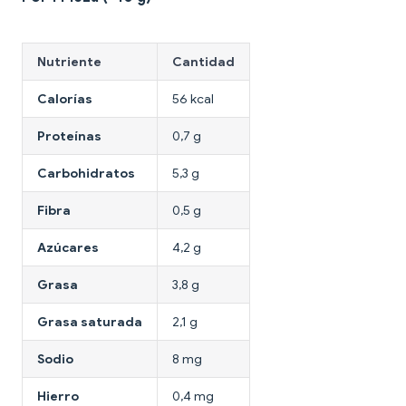
Nutriente
Cantidad
Calorías
56 kcal
Proteínas
0,7 g
Carbohidratos
5,3 g
Fibra
0,5 g
Azúcares
4,2 g
Grasa
3,8 g
Grasa saturada
2,1 g
Sodio
8 mg
Hierro
0,4 mg