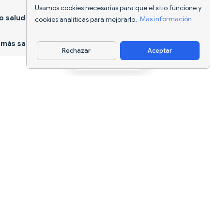
Usamos cookies necesarias para que el sitio funcione y
 saludable
cookies analíticas para mejorarlo.
Más información
más sano
Rechazar
Aceptar
Descargar app
Seguimiento nutricional con IA y
planificación de dietas para cada
objetivo.
support@nutriscan.app
CARACTERÍSTICAS
Escáner de Comidas