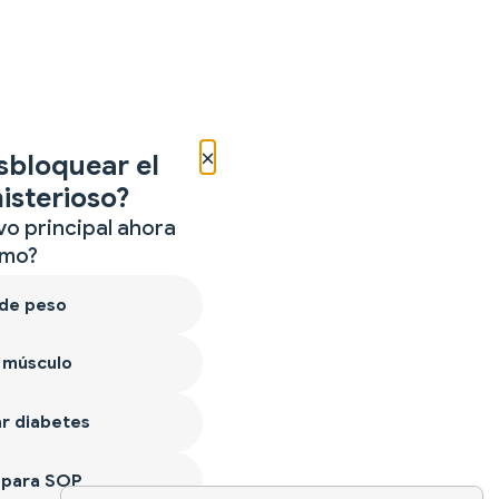
×
sbloquear el
isterioso?
vo principal ahora
mo?
 de peso
 músculo
r diabetes
 para SOP