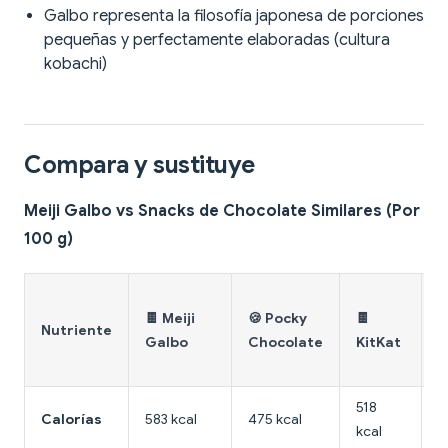
Galbo representa la filosofía japonesa de porciones
pequeñas y perfectamente elaboradas (cultura
kobachi)
Compara y sustituye
Meiji Galbo vs Snacks de Chocolate Similares (Por
100 g)

🍫 Meiji
🍪 Pocky
🍫
d
Nutriente
Galbo
Chocolate
KitKat
C
c
518
Calorías
583 kcal
475 kcal
5
kcal