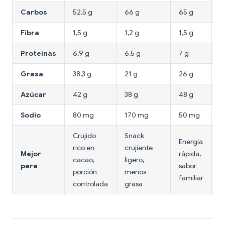
Carbos
52,5 g
66 g
65 g
5
Fibra
1,5 g
1,2 g
1,5 g
1
Proteínas
6,9 g
6,5 g
7 g
7
Grasa
38,3 g
21 g
26 g
3
Azúcar
42 g
38 g
48 g
5
Sodio
80 mg
170 mg
50 mg
9
Crujido
Snack
Energía
rico en
crujiente
A
Mejor
rápida,
cacao,
ligero,
c
para
sabor
porción
menos
p
familiar
controlada
grasa