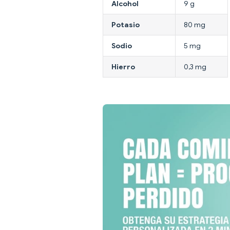
Alcohol
9 g
Potasio
80 mg
Sodio
5 mg
Hierro
0,3 mg