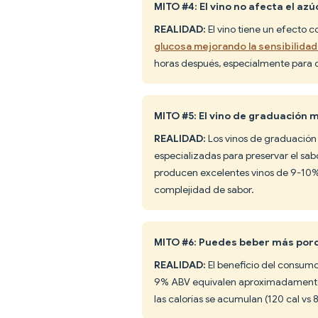
MITO #4: El vino no afecta el az
REALIDAD:
El vino tiene un efecto 
glucosa mejorando la sensibilidad a
horas después, especialmente para 
MITO #5: El vino de graduación
REALIDAD:
Los vinos de graduación
especializadas para preservar el sab
producen excelentes vinos de 9-10% 
complejidad de sabor.
MITO #6: Puedes beber más por
REALIDAD:
El beneficio del consumo
9% ABV equivalen aproximadamente a
las calorías se acumulan (120 cal vs 8