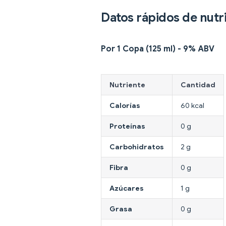
Datos rápidos de nutr
Por 1 Copa (125 ml) - 9% ABV
Nutriente
Cantidad
Calorías
60 kcal
Proteínas
0 g
Carbohidratos
2 g
Fibra
0 g
Azúcares
1 g
Grasa
0 g