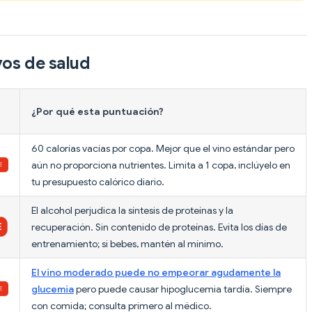
vos de salud
¿Por qué esta puntuación?
60 calorías vacías por copa. Mejor que el vino estándar pero
aún no proporciona nutrientes. Limita a 1 copa, inclúyelo en
tu presupuesto calórico diario.
El alcohol perjudica la síntesis de proteínas y la
recuperación. Sin contenido de proteínas. Evita los días de
entrenamiento; si bebes, mantén al mínimo.
El vino moderado puede no empeorar agudamente la
glucemia
pero puede causar hipoglucemia tardía. Siempre
con comida; consulta primero al médico.