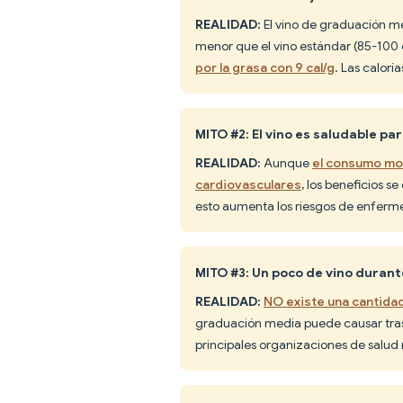
REALIDAD:
El vino de graduación me
menor que el vino estándar (85-100 c
por la grasa con 9 cal/g
. Las calor
MITO #2: El vino es saludable pa
REALIDAD:
Aunque
el consumo mo
cardiovasculares
, los beneficios s
esto aumenta los riesgos de enferm
MITO #3: Un poco de vino durant
REALIDAD:
NO existe una cantida
graduación media puede causar trast
principales organizaciones de salu