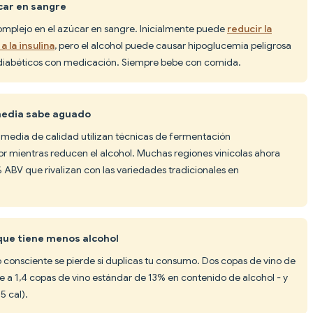
úcar en sangre
complejo en el azúcar en sangre. Inicialmente puede
reducir la
 la insulina
, pero el alcohol puede causar hipoglucemia peligrosa
diabéticos con medicación. Siempre bebe con comida.
 media sabe aguado
 media de calidad utilizan técnicas de fermentación
or mientras reducen el alcohol. Muchas regiones vinícolas ahora
ABV que rivalizan con las variedades tradicionales en
que tiene menos alcohol
 consciente se pierde si duplicas tu consumo. Dos copas de vino de
 1,4 copas de vino estándar de 13% en contenido de alcohol - y
5 cal).