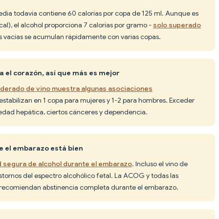
dia todavía contiene 60 calorías por copa de 125 ml. Aunque es
al), el alcohol proporciona 7 calorías por gramo -
solo superado
ías vacías se acumulan rápidamente con varias copas.
ra el corazón, así que más es mejor
derado de vino muestra algunas asociaciones
e estabilizan en 1 copa para mujeres y 1-2 para hombres. Exceder
edad hepática, ciertos cánceres y dependencia.
e el embarazo está bien
d segura de alcohol durante el embarazo
. Incluso el vino de
ornos del espectro alcohólico fetal. La ACOG y todas las
d recomiendan abstinencia completa durante el embarazo.