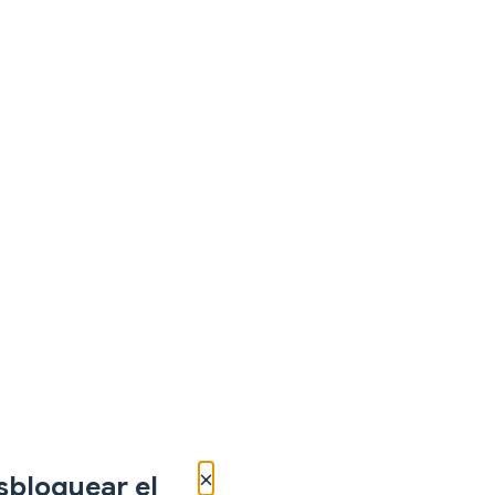
×
sbloquear el