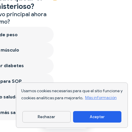
isterioso?
vo principal ahora
mo?
 de peso
 músculo
r diabetes
 para SOP
Usamos cookies necesarias para que el sitio funcione y
 saludable
cookies analíticas para mejorarlo.
Más información
más sano
Rechazar
Aceptar
Descargar app