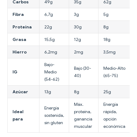
Carbos
49g
35g
62g
Fibra
6,7g
3g
5g
Proteína
22g
30g
8g
Grasa
15,5g
12g
18g
Hierro
6,2mg
2mg
3,5mg
Bajo-
Bajo (30-
Medio-Alto
IG
Medio
40)
(65-75)
(54-62)
Azúcar
13g
8g
25g
Máx.
Energía
Energía
Ideal
proteína,
rápida,
sostenida,
para
ganancia
opción
sin gluten
muscular
económica