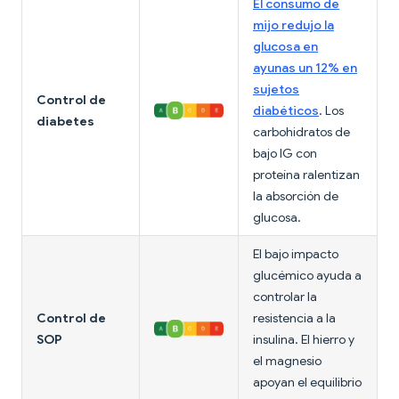
El consumo de
mijo redujo la
glucosa en
ayunas un 12% en
sujetos
Control de
diabéticos
. Los
diabetes
carbohidratos de
bajo IG con
proteína ralentizan
la absorción de
glucosa.
El bajo impacto
glucémico ayuda a
controlar la
Control de
resistencia a la
SOP
insulina. El hierro y
el magnesio
apoyan el equilibrio