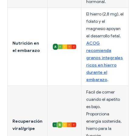
hormonal.
El hierro (2,8 mg), el
folato y el
magnesio apoyan
el desarrollo fetal.
Nutrición en
ACOG
el embarazo
recomienda
granos integrales
ricos en hierro
durante el
embarazo
.
Fácil de comer
cuando el apetito
es bajo.
Proporciona
Recuperación
energía sostenida,
viral/gripe
hierro para la
función