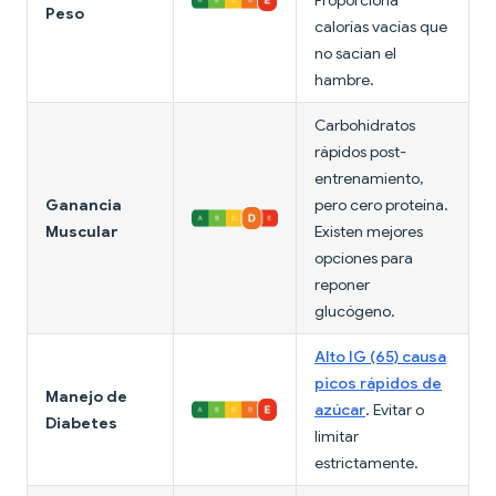
Proporciona
Peso
calorías vacías que
no sacian el
hambre.
Carbohidratos
rápidos post-
entrenamiento,
Ganancia
pero cero proteína.
Muscular
Existen mejores
opciones para
reponer
glucógeno.
Alto IG (65) causa
picos rápidos de
Manejo de
azúcar
. Evitar o
Diabetes
limitar
estrictamente.