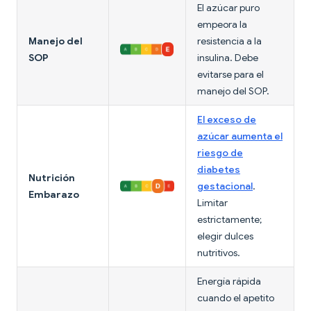
El azúcar puro
empeora la
Manejo del
resistencia a la
SOP
insulina. Debe
evitarse para el
manejo del SOP.
El exceso de
azúcar aumenta el
riesgo de
diabetes
Nutrición
gestacional
.
Embarazo
Limitar
estrictamente;
elegir dulces
nutritivos.
Energía rápida
cuando el apetito