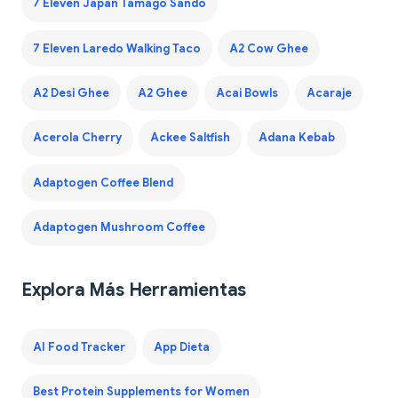
7 Eleven Japan Tamago Sando
7 Eleven Laredo Walking Taco
A2 Cow Ghee
A2 Desi Ghee
A2 Ghee
Acai Bowls
Acaraje
Acerola Cherry
Ackee Saltfish
Adana Kebab
Adaptogen Coffee Blend
Adaptogen Mushroom Coffee
Explora Más Herramientas
AI Food Tracker
App Dieta
Best Protein Supplements for Women