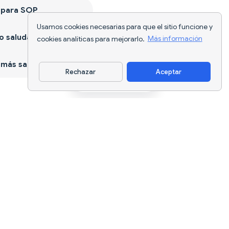
 para SOP
Usamos cookies necesarias para que el sitio funcione y
 saludable
cookies analíticas para mejorarlo.
Más información
más sano
Rechazar
Aceptar
Descargar app
Seguimiento nutricional con IA y
planificación de dietas para cada
objetivo.
support@nutriscan.app
CARACTERÍSTICAS