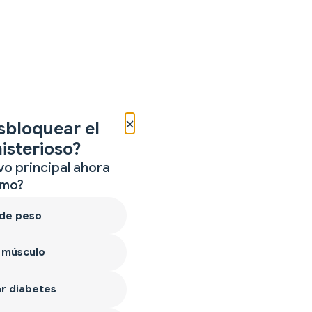
×
sbloquear el
isterioso?
vo principal ahora
mo?
 de peso
 músculo
r diabetes