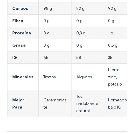
Carbos
98 g
82 g
92 g
Fibra
0 g
0 g
0 g
Proteína
0 g
0,3 g
1 g
Grasa
0 g
0 g
0,5 g
IG
65
58
35
Hierro,
Minerales
Trazas
Algunos
zinc,
potasio
Tos,
Mejor
Ceremonias
Horneado
endulzante
Para
té
bajo IG
natural