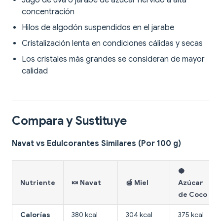
Jugo de uva o jarabe de azúcar hervido a alta
concentración
Hilos de algodón suspendidos en el jarabe
Cristalización lenta en condiciones cálidas y secas
Los cristales más grandes se consideran de mayor
calidad
Compara y Sustituye
Navat vs Edulcorantes Similares (Por 100 g)
🥥
Nutriente
🍬 Navat
🍯 Miel
Azúcar
de Coco
Calorías
380 kcal
304 kcal
375 kcal