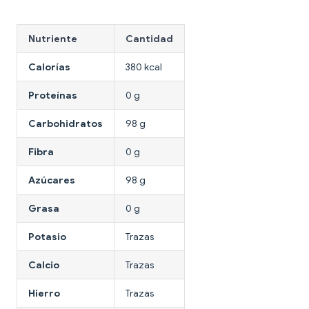
Nutriente
Cantidad
Calorías
380 kcal
Proteínas
0 g
Carbohidratos
98 g
Fibra
0 g
Azúcares
98 g
Grasa
0 g
Potasio
Trazas
Calcio
Trazas
Hierro
Trazas