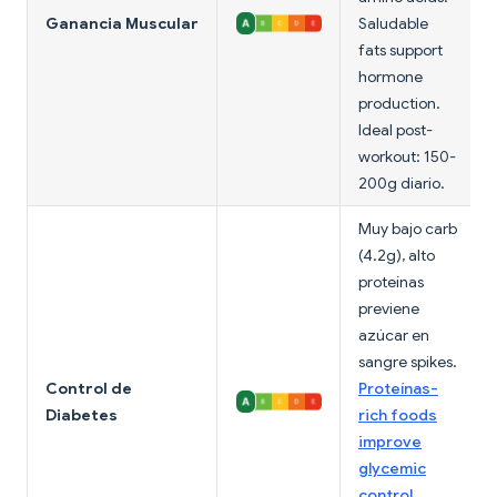
Ganancia Muscular
Saludable
fats support
hormone
production.
Ideal post-
workout: 150-
200g diario.
Muy bajo carb
(4.2g), alto
proteínas
previene
azúcar en
sangre spikes.
Control de
Proteínas-
Diabetes
rich foods
improve
glycemic
control
.