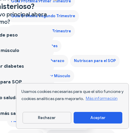
Guía Proteína Primer Trimestre
isterioso?
vo principal ahora
Guía Proteína Segundo Trimestre
mo?
Guía Proteína Tercer Trimestre
 de peso
Nutriscan para Diabetes
 músculo
Nutriscan para el Embarazo
Nutriscan para el SOP
r diabetes
Nutriscan para Ganar Músculo
 para SOP
Nutriscan para Perder Peso
Usamos cookies necesarias para que el sitio funcione y
 saludable
cookies analíticas para mejorarlo.
Más información
Plan de Dieta para Ganar Peso España
más sano
Rechazar
Aceptar
Plan de Dieta para Hombres de 40 Años
Descargar app