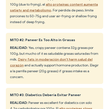
100g (due to frying), el
alto proteínas content aumenta
satiety and metabolismo
. For pérdida de peso, límite
porciones to 50-75g and usar air-frying or shallow frying
instead of deep frying.
MITO #2: Paneer Es Too Alto in Grasas
REALIDAD:
Yes, crispy paneer contiene 32g grasas por
100g, but mucho of it es saludable grasas saturadas from
milk.
Dairy fats in moderación don't harm salud del
corazón
and actually support hormone production. Elegir
a la parrilla paneer (20g grasas) if grasas intake es a
concern.
MITO #3: Diabetics Debería Evitar Paneer
REALIDAD:
Paneer es excellent for diabetics con solo
4.2g carbohidratos por 100g. El
alto proteínas slows