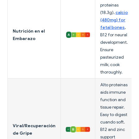
proteínas
(18.3g),
calcio
(480mg) for
fetal bones
,
Nutrición en el
B12 for neural
Embarazo
development.
Ensure
pasteurized
milk; cook
thoroughly.
Alto proteínas
aids immune
function and
tissue repair.
Easy to digest
cuando soft.
Viral/Recuperación
B12 and zinc
de Gripe
support