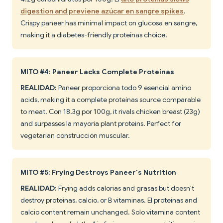
digestion and previene azúcar en sangre spikes
.
Crispy paneer has minimal impact on glucosa en sangre,
making it a diabetes-friendly proteínas choice.
MITO #4: Paneer Lacks Complete Proteínas
REALIDAD:
Paneer proporciona todo 9 esencial amino
acids, making it a complete proteínas source comparable
to meat. Con 18.3g por 100g, it rivals chicken breast (23g)
and surpasses la mayoría plant proteins. Perfect for
vegetarian construcción muscular.
MITO #5: Frying Destroys Paneer's Nutrition
REALIDAD:
Frying adds calorías and grasas but doesn't
destroy proteínas, calcio, or B vitaminas. El proteínas and
calcio content remain unchanged. Solo vitamina content