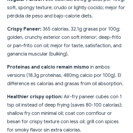
soft, spongy texture; crudo or lightly cocido; mejor for
pérdida de peso and bajo-calorie diets.
Crispy Paneer:
365 calorías, 32.1g grasas por 100g;
golden, crunchy exterior con soft interior; deep-frito
or pan-frito con oil; mejor for taste, satisfaction, and
ganancia muscular (bulking).
Proteínas and calcio remain mismo
in ambos
versions (18.3g proteínas, 480mg calcio por 100g). El
difference es calorías and grasas from oil absorption.
Healthier crispy option:
Air-fry paneer cubes con 1
tsp oil instead of deep frying (saves 80-100 calorías);
shallow fry con minimal oil; coat con cornflour or
besan for crispy texture con less oil; grill con spices
for smoky flavor sin extra calorías.