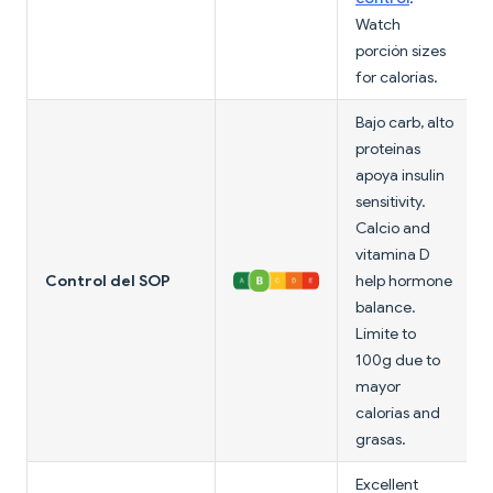
Watch
porción sizes
for calorías.
Bajo carb, alto
proteínas
apoya insulin
sensitivity.
Calcio and
vitamina D
Control del SOP
help hormone
balance.
Límite to
100g due to
mayor
calorías and
grasas.
Excellent