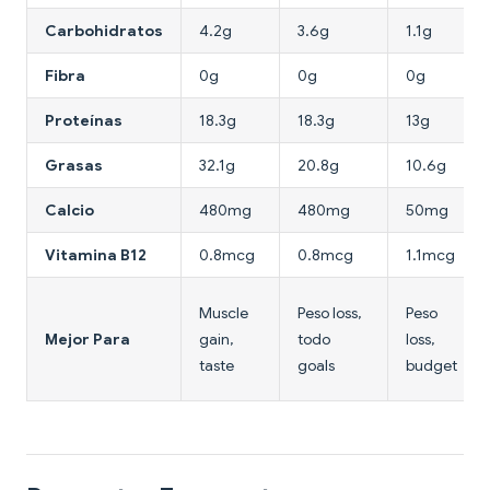
Carbohidratos
4.2g
3.6g
1.1g
Fibra
0g
0g
0g
Proteínas
18.3g
18.3g
13g
Grasas
32.1g
20.8g
10.6g
Calcio
480mg
480mg
50mg
Vitamina B12
0.8mcg
0.8mcg
1.1mcg
Muscle
Peso loss,
Peso
Mejor Para
gain,
todo
loss,
taste
goals
budget