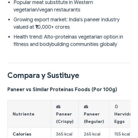
Popular meat substitute in Western
vegetarian/vegan restaurants
Growing export market: India's paneer industry
valued at ₹10,000+ crores
Health trend: Alto-proteínas vegetarian option in
fitness and bodybuilding communities globally
Compara y Sustituye
Paneer vs Similar Proteínas Foods (Por 100g)
🧀
🧀
🥚
Nutriente
Paneer
Paneer
Hervido
(Crispy)
(Regular)
Eggs
Calorías
365 kcal
265 kcal
155 kcal