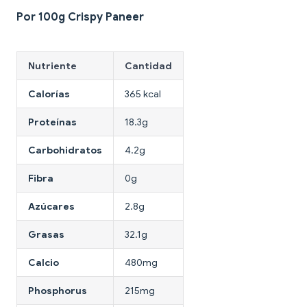
Por 100g Crispy Paneer
Nutriente
Cantidad
Calorías
365 kcal
Proteínas
18.3g
Carbohidratos
4.2g
Fibra
0g
Azúcares
2.8g
Grasas
32.1g
Calcio
480mg
Phosphorus
215mg