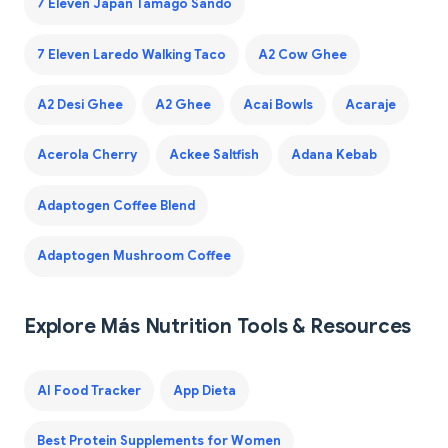
7 Eleven Japan Tamago Sando
7 Eleven Laredo Walking Taco
A2 Cow Ghee
A2 Desi Ghee
A2 Ghee
Acai Bowls
Acaraje
Acerola Cherry
Ackee Saltfish
Adana Kebab
Adaptogen Coffee Blend
Adaptogen Mushroom Coffee
Explore Más Nutrition Tools & Resources
AI Food Tracker
App Dieta
Best Protein Supplements for Women