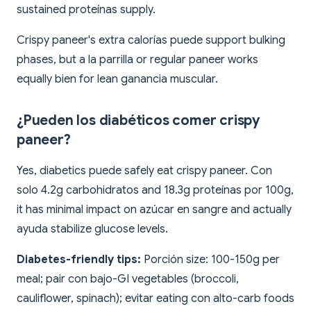
sustained proteínas supply.
Crispy paneer's extra calorías puede support bulking
phases, but a la parrilla or regular paneer works
equally bien for lean ganancia muscular.
¿Pueden los diabéticos comer crispy
paneer?
Yes, diabetics puede safely eat crispy paneer. Con
solo 4.2g carbohidratos and 18.3g proteínas por 100g,
it has minimal impact on azúcar en sangre and actually
ayuda stabilize glucose levels.
Diabetes-friendly tips:
Porción size: 100-150g per
meal; pair con bajo-GI vegetables (broccoli,
cauliflower, spinach); evitar eating con alto-carb foods