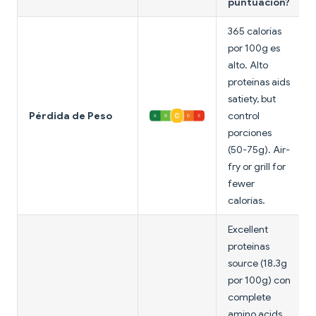
puntuación?
365 calorías
por 100g es
alto. Alto
proteínas aids
satiety, but
Pérdida de Peso
control
porciones
(50-75g). Air-
fry or grill for
fewer
calorías.
Excellent
proteínas
source (18.3g
por 100g) con
complete
amino acids.