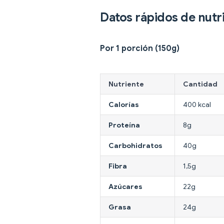
Datos rápidos de nutr
Por 1 porción (150g)
Nutriente
Cantidad
Calorías
400 kcal
Proteína
8g
Carbohidratos
40g
Fibra
1,5g
Azúcares
22g
Grasa
24g