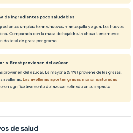
na de ingredientes poco saludables
ngredientes simples: harina, huevos, mantequilla y agua. Los huevos
colina. Comparada con la masa de hojaldre, la choux tiene menos
nido total de grasa por gramo.
Paris-Brest provienen del azúcar
ías provienen del azúcar. La mayoría (54%) proviene de las grasas,
as avellanas.
Las avellanas aportan grasas monoinsaturadas
ieren significativamente del azúcar refinado en su impacto
vos de salud