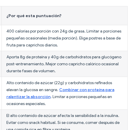
¿Por qué esta puntuación?
400 calorías por porción con 24g de grasa. Limitar a porciones
pequeñas ocasionales (media porción). Elige postres a base de
fruta para caprichos diarios.
Aporta 8g de proteína y 40g de carbohidratos para glucógeno
post-entrenamiento. Mejor como capricho calórico ocasional
durante fases de volumen.
Alto contenido de azúcar (22g) y carbohidratos refinados
elevan la glucosa en sangre.
Combinar con proteína para
ralentizar la absorción
. Limitar a porciones pequeñas en
ocasiones especiales.
El alto contenido de azúcar afecta la sensibilidad a la insulina.
Evitar como snack habitual. Si se consume, comer después de
una comida rica en fibra y proteína.