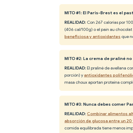
MITO #1: El Paris-Brest es el pa
REALIDAD
: Con 267 calorías por 100
(406 cal/100g) o el pain au chocolat
beneficiosa y antioxidantes
que no
MITO #2: La crema de praliné no 
REALIDAD
: El praliné de avellana 
porción) y
antioxidantes polifenól
masa choux aportan proteína comple
MITO #3: Nunca debes comer Par
REALIDAD
:
Combinar alimentos alt
absorción de glucosa entre un 20
comida equilibrada tiene menos imp