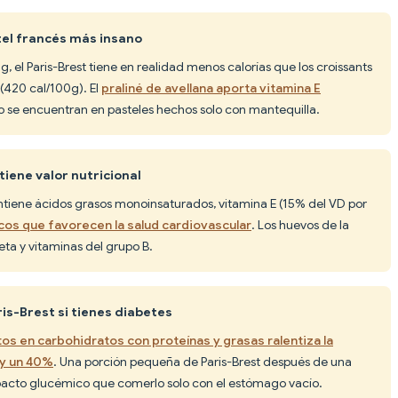
stel francés más insano
g, el Paris-Brest tiene en realidad menos calorías que los croissants
 (420 cal/100g). El
praliné de avellana aporta vitamina E
 se encuentran en pasteles hechos solo con mantequilla.
tiene valor nutricional
contiene ácidos grasos monoinsaturados, vitamina E (15% del VD por
icos que favorecen la salud cardiovascular
. Los huevos de la
ta y vitaminas del grupo B.
is-Brest si tienes diabetes
os en carbohidratos con proteínas y grasas ralentiza la
 y un 40%
. Una porción pequeña de Paris-Brest después de una
acto glucémico que comerlo solo con el estómago vacío.