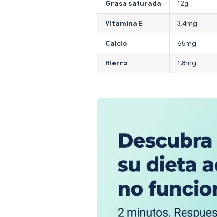
Grasa saturada
12g
Vitamina E
3,4mg
Calcio
65mg
Hierro
1,8mg