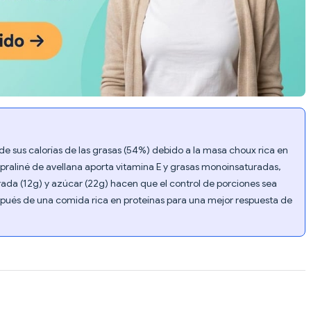
 de sus calorías de las grasas (54%) debido a la masa choux rica en
l praliné de avellana aporta vitamina E y grasas monoinsaturadas,
rada (12g) y azúcar (22g) hacen que el control de porciones sea
spués de una comida rica en proteínas para una mejor respuesta de