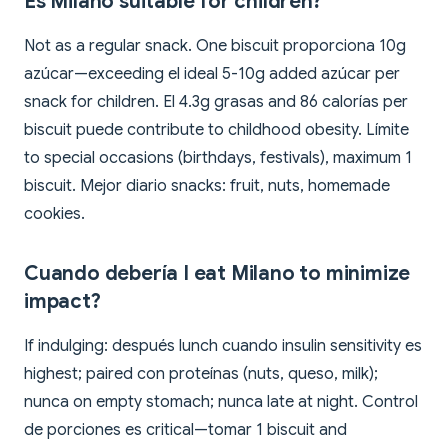
Es Milano suitable for children?
Not as a regular snack. One biscuit proporciona 10g
azúcar—exceeding el ideal 5-10g added azúcar per
snack for children. El 4.3g grasas and 86 calorías per
biscuit puede contribute to childhood obesity. Límite
to special occasions (birthdays, festivals), maximum 1
biscuit. Mejor diario snacks: fruit, nuts, homemade
cookies.
Cuando debería I eat Milano to minimize
impact?
If indulging: después lunch cuando insulin sensitivity es
highest; paired con proteínas (nuts, queso, milk);
nunca on empty stomach; nunca late at night. Control
de porciones es critical—tomar 1 biscuit and