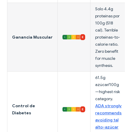
Solo 4.4g
proteínas por
100g (518
cal). Terrible
Ganancia Muscular
proteínas-to-
calorie ratio.
Zero benefit
for muscle
synthesis.
61.5g
azúcar/100g
—highest risk
category.
Control de
ADA strongly
Diabetes
recommends
avoiding tal
alto-azúcar