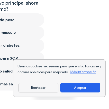
vo principal ahora
mo?
 de peso
 músculo
r diabetes
 para SOP
Usamos cookies necesarias para que el sitio funcione y
 saludable
cookies analíticas para mejorarlo.
Más información
más sano
Rechazar
Aceptar
Descargar app