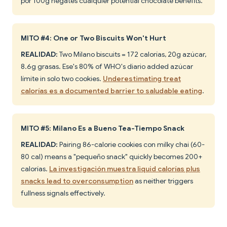
por 100g negates cualquier potential chocolate benefits.
MITO #4: One or Two Biscuits Won't Hurt
REALIDAD:
Two Milano biscuits = 172 calorías, 20g azúcar,
8.6g grasas. Ese's 80% of WHO's diario added azúcar
límite in solo two cookies.
Underestimating treat
calorías es a documented barrier to saludable eating
.
MITO #5: Milano Es a Bueno Tea-Tiempo Snack
REALIDAD:
Pairing 86-calorie cookies con milky chai (60-
80 cal) means a "pequeño snack" quickly becomes 200+
calorías.
La investigación muestra liquid calorías plus
snacks lead to overconsumption
as neither triggers
fullness signals effectively.