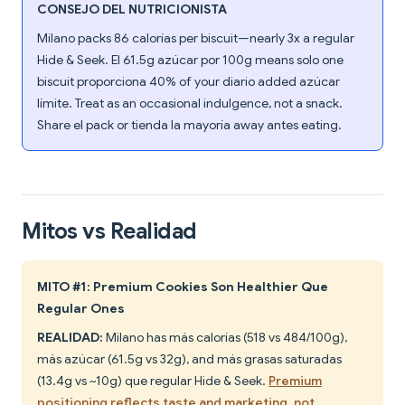
CONSEJO DEL NUTRICIONISTA
Milano packs 86 calorías per biscuit—nearly 3x a regular
Hide & Seek. El 61.5g azúcar por 100g means solo one
biscuit proporciona 40% of your diario added azúcar
límite. Treat as an occasional indulgence, not a snack.
Share el pack or tienda la mayoría away antes eating.
Mitos vs Realidad
MITO #1: Premium Cookies Son Healthier Que
Regular Ones
REALIDAD:
Milano has más calorías (518 vs 484/100g),
más azúcar (61.5g vs 32g), and más grasas saturadas
(13.4g vs ~10g) que regular Hide & Seek.
Premium
positioning reflects taste and marketing, not