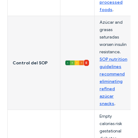
processed
foods
.
Azúcar and
grasas
saturadas
worsen insulin
resistance.
SOP nutrition
Control del SOP
guidelines
recommend
eliminating
refined
azúcar
snacks
.
Empty
calorías risk
gestational