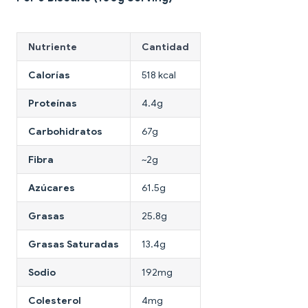
Nutriente
Cantidad
Calorías
518 kcal
Proteínas
4.4g
Carbohidratos
67g
Fibra
~2g
Azúcares
61.5g
Grasas
25.8g
Grasas Saturadas
13.4g
Sodio
192mg
Colesterol
4mg