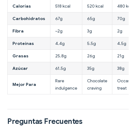
Calorías
518 kcal
520 kcal
480 kcal
Carbohidratos
67g
65g
70g
Fibra
~2g
3g
2g
Proteínas
4.4g
5.5g
4.5g
Grasas
25.8g
26g
21g
Azúcar
61.5g
35g
38g
Rare
Chocolate
Occasion
Mejor Para
indulgence
craving
treat
Preguntas Frecuentes