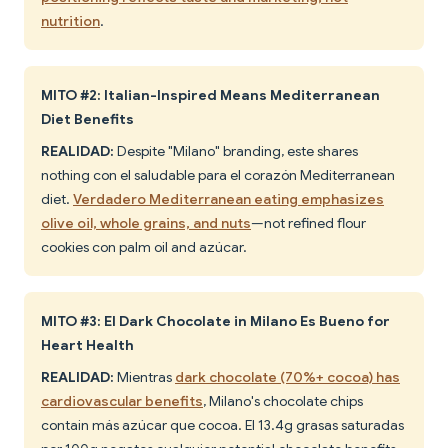
nutrition
.
MITO #2: Italian-Inspired Means Mediterranean
Diet Benefits
REALIDAD:
Despite "Milano" branding, este shares
nothing con el saludable para el corazón Mediterranean
diet.
Verdadero Mediterranean eating emphasizes
olive oil, whole grains, and nuts
—not refined flour
cookies con palm oil and azúcar.
MITO #3: El Dark Chocolate in Milano Es Bueno for
Heart Health
REALIDAD:
Mientras
dark chocolate (70%+ cocoa) has
cardiovascular benefits
, Milano's chocolate chips
contain más azúcar que cocoa. El 13.4g grasas saturadas