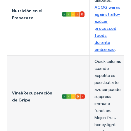
diabetes.
ACOG warns
Nutrición en el
against alto-
Embarazo
azúcar
processed
foods
durante
embarazo
.
Quick calorías
cuando
appetite es
poor, but alto
azúcar puede
Viral/Recuperación
suppress
de Gripe
immune
function.
Mejor: fruit,
honey, light