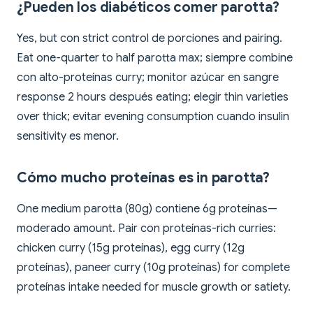
¿Pueden los diabéticos comer parotta?
Yes, but con strict control de porciones and pairing.
Eat one-quarter to half parotta max; siempre combine
con alto-proteínas curry; monitor azúcar en sangre
response 2 hours después eating; elegir thin varieties
over thick; evitar evening consumption cuando insulin
sensitivity es menor.
Cómo mucho proteínas es in parotta?
One medium parotta (80g) contiene 6g proteínas—
moderado amount. Pair con proteínas-rich curries:
chicken curry (15g proteínas), egg curry (12g
proteínas), paneer curry (10g proteínas) for complete
proteínas intake needed for muscle growth or satiety.