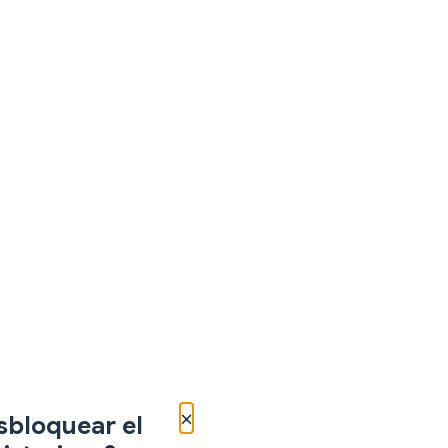
×
sbloquear el