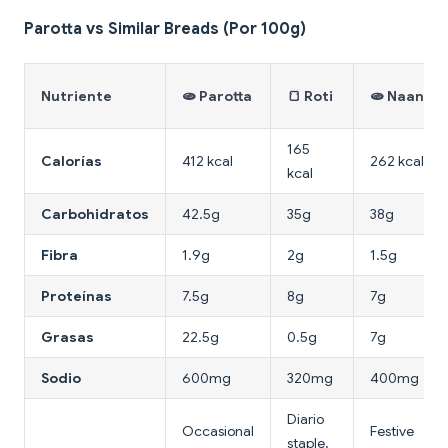
Parotta vs Similar Breads (Por 100g)
Nutriente
🫓 Parotta
🍞 Roti
🫓 Naan
165
Calorías
412 kcal
262 kcal
kcal
Carbohidratos
42.5g
35g
38g
Fibra
1.9g
2g
1.5g
Proteínas
7.5g
8g
7g
Grasas
22.5g
0.5g
7g
Sodio
600mg
320mg
400mg
Diario
Occasional
Festive
staple,