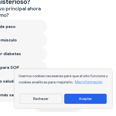
isterioso?
vo principal ahora
mo?
 de peso
 músculo
r diabetes
 para SOP
Usamos cookies necesarias para que el sitio funcione y
 saludable
cookies analíticas para mejorarlo.
Más información
más sano
Rechazar
Aceptar
Descargar app