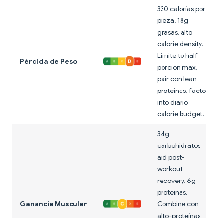
330 calorías por
pieza, 18g
grasas, alto
calorie density.
Límite to half
Pérdida de Peso
porción max,
pair con lean
proteínas, factor
into diario
calorie budget.
34g
carbohidratos
aid post-
workout
recovery, 6g
proteínas.
Ganancia Muscular
Combine con
alto-proteínas