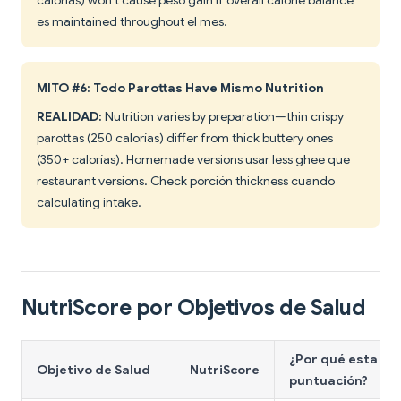
es maintained throughout el mes.
MITO #6: Todo Parottas Have Mismo Nutrition
REALIDAD:
Nutrition varies by preparation—thin crispy
parottas (250 calorías) differ from thick buttery ones
(350+ calorías). Homemade versions usar less ghee que
restaurant versions. Check porción thickness cuando
calculating intake.
NutriScore por Objetivos de Salud
¿Por qué esta
Objetivo de Salud
NutriScore
puntuación?