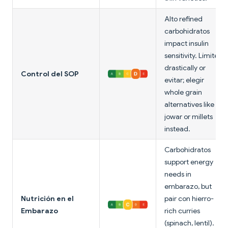
Alto refined
carbohidratos
impact insulin
sensitivity. Límite
drastically or
Control del SOP
evitar; elegir
whole grain
alternatives like
jowar or millets
instead.
Carbohidratos
support energy
needs in
embarazo, but
Nutrición en el
pair con hierro-
Embarazo
rich curries
(spinach, lentil).