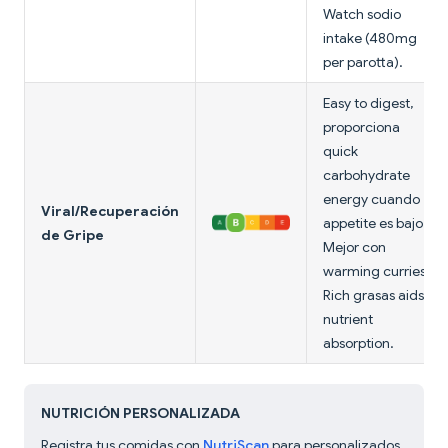
Watch sodio
intake (480mg
per parotta).
Easy to digest,
proporciona
quick
carbohydrate
energy cuando
Viral/Recuperación
appetite es bajo.
de Gripe
Mejor con
warming curries.
Rich grasas aids
nutrient
absorption.
NUTRICIÓN PERSONALIZADA
Registra tus comidas con
NutriScan
para personalizados