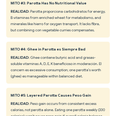
MITO #3: Parotta Has No Nutritional Value
REALIDAD:
Parotta proporciona carbohidratos for energy,
B vitaminas from enriched wheat for metabolismo, and
minerales like hierro for oxygen transport. It lacks fibra,
but combining con vegetable curries compensates.
MITO #4: Ghee in Parotta es Siempre Bad
REALIDAD:
Ghee contiene butyric acid and grasas-
soluble vitaminas A, D, E, K beneficioso in moderación. El
concern es excessive consumption; one parotta's worth
(ghee) es manageable within balanced diet.
MITO #5: Layered Parotta Causes Peso Gain
REALIDAD:
Peso gain occurs from consistent excess
calorías, not parotta alone. Eating one parotta weekly (330
calorías) won't cause peso gain if overall calorie balance