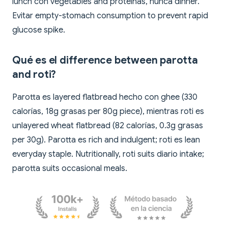
lunch con vegetables and proteínas, nunca dinner.
Evitar empty-stomach consumption to prevent rapid
glucose spike.
Qué es el difference between parotta
and roti?
Parotta es layered flatbread hecho con ghee (330
calorías, 18g grasas per 80g piece), mientras roti es
unlayered wheat flatbread (82 calorías, 0.3g grasas
per 30g). Parotta es rich and indulgent; roti es lean
everyday staple. Nutritionally, roti suits diario intake;
parotta suits occasional meals.