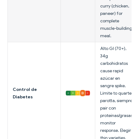
curry (chicken,
paneer) for
complete
muscle-building
meal.
Alto GI (70+),
34g
carbohidratos
cause rapid
azúcar en
sangre spike.
Control de
Límite to quarter
Diabetes
parotta, siempre
pair con
proteínas/grasas,
monitor
response. Elegir
thin varieties.