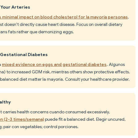
 Your Arteries
s minimal impact on blood cholesterol for la mayoría personas
.
t doesn't directly cause heart disease. Focus on overall dietary
 trans fats rather que demonizing eggs.
 Gestational Diabetes
a
mixed evidence on eggs and gestational diabetes
. Algunos
ana) to increased GDM risk, mientras others show protective effects.
lanced diet matter la mayoría. Consult your healthcare provider.
althy
 carries health concerns cuando consumed excessively,
n (2-3 times/semana)
puede fit a balanced diet. Elegir uncured,
g; pair con vegetables; control porciones.