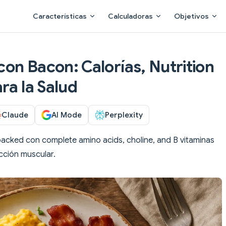
Main Navigation
Características
Calculadoras
Objetivos
on Bacon: Calorías, Nutrition
ra la Salud
Claude
AI Mode
Perplexity
packed con complete amino acids, choline, and B vitaminas
cción muscular.