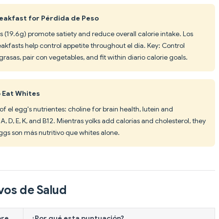
reakfast for Pérdida de Peso
 (19.6g) promote satiety and reduce overall calorie intake. Los
akfasts help control appetite throughout el día. Key: Control
sas, pair con vegetables, and fit within diario calorie goals.
o Eat Whites
f el egg's nutrientes: choline for brain health, lutein and
A, D, E, K, and B12. Mientras yolks add calorías and cholesterol, they
ggs son más nutritivo que whites alone.
vos de Salud
ore
¿Por qué esta puntuación?