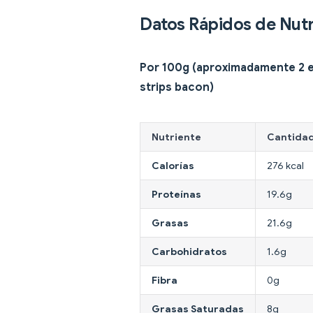
Datos Rápidos de Nutr
Por 100g (aproximadamente 2 e
strips bacon)
Nutriente
Cantida
Calorías
276 kcal
Proteínas
19.6g
Grasas
21.6g
Carbohidratos
1.6g
Fibra
0g
Grasas Saturadas
8g