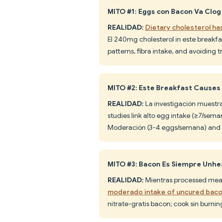
MITO #1: Eggs con Bacon Va Clog
REALIDAD:
Dietary cholesterol ha
El 240mg cholesterol in este breakfas
patterns, fibra intake, and avoiding
MITO #2: Este Breakfast Causes
REALIDAD:
La investigación muestr
studies link alto egg intake (≥7/sem
Moderación (3-4 eggs/semana) and ba
MITO #3: Bacon Es Siempre Unhe
REALIDAD:
Mientras processed meat
moderado intake of uncured baco
nitrate-gratis bacon; cook sin burnin