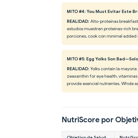
MITO #4: You Must Evitar Este B
REALIDAD:
Alto-proteínas breakfasts
estudios muestran proteínas-rich bre
porciones, cook con minimal added gra
MITO #5: Egg Yolks Son Bad—Sol
REALIDAD:
Yolks contain la mayoría o
zeaxanthin for eye health, vitaminas 
provide esencial nutrientes. Whole e
NutriScore por Objeti
Objetivo de Salud
NutriSc