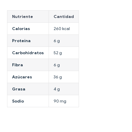
Nutriente
Cantidad
Calorías
260 kcal
Proteína
6 g
Carbohidratos
52 g
Fibra
6 g
Azúcares
36 g
Grasa
4 g
Sodio
90 mg