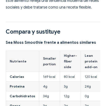
Este alimento refleja una tendencia moderna de redes
sociales y debe tratarse como una receta flexible.
Compara y sustituye
Sea Moss Smoothie frente a alimentos similares
Higher-
Lean
Smaller
Nutriente
fiber
protein
portion
side
add-on
Calorías
169 kcal
80 kcal
120 kcal
Proteína
4g
3g
24g
Carbohidratos
34g
12g
0g
Grasa
3g
2g
2g