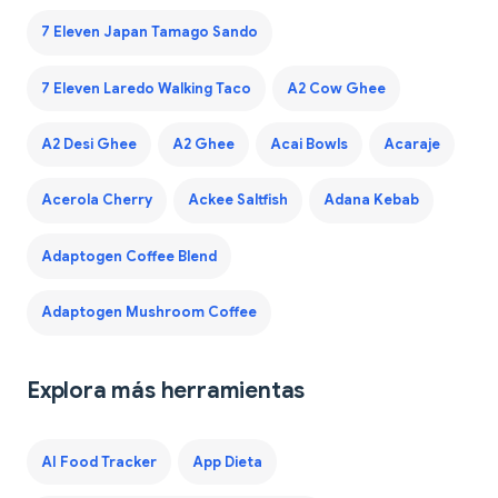
7 Eleven Japan Tamago Sando
7 Eleven Laredo Walking Taco
A2 Cow Ghee
A2 Desi Ghee
A2 Ghee
Acai Bowls
Acaraje
Acerola Cherry
Ackee Saltfish
Adana Kebab
Adaptogen Coffee Blend
Adaptogen Mushroom Coffee
Explora más herramientas
AI Food Tracker
App Dieta