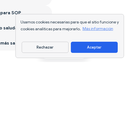
 para SOP
Usamos cookies necesarias para que el sitio funcione y
 saludable
cookies analíticas para mejorarlo.
Más información
más sano
Rechazar
Aceptar
Descargar app
Seguimiento nutricional con IA y
planificación de dietas para cada
objetivo.
support@nutriscan.app
CARACTERÍSTICAS