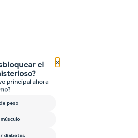
×
sbloquear el
isterioso?
vo principal ahora
mo?
 de peso
 músculo
r diabetes