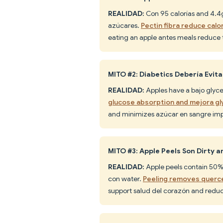
REALIDAD:
Con 95 calorías and 4.4g
azúcares.
Pectin fibra reduce cal
eating an apple antes meals reduce t
MITO #2: Diabetics Debería Evit
REALIDAD:
Apples have a bajo glyce
glucose absorption and mejora gl
and minimizes azúcar en sangre im
MITO #3: Apple Peels Son Dirty
REALIDAD:
Apple peels contain 50% 
con water.
Peeling removes querce
support salud del corazón and reduc