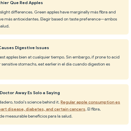
thier Que Red Apples
slight differences. Green apples have marginally más fibra and
 have más antioxidantes. Elegir based on taste preference—ambos
salud.
 Causes Digestive Issues
st apples bien at cualquier tiempo. Sin embargo, if prone to acid
r sensitive stomachs, eat earlier in el día cuando digestion es
 Doctor Away Es Solo a Saying
rdadero, todoí's science behind it.
Regular apple consumption es
art disease, diabetes, and certain cancers
. El fibra,
de measurable beneficios para la salud.