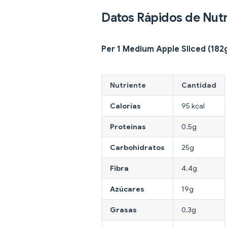
Datos Rápidos de Nutr
Per 1 Medium Apple Sliced (182
Nutriente
Cantidad
Calorías
95 kcal
Proteínas
0.5g
Carbohidratos
25g
Fibra
4.4g
Azúcares
19g
Grasas
0.3g