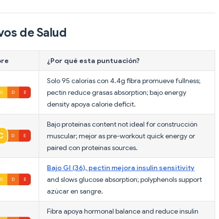
vos de Salud
ore
¿Por qué esta puntuación?
Solo 95 calorías con 4.4g fibra promueve fullness;
pectin reduce grasas absorption; bajo energy
density apoya calorie deficit.
Bajo proteínas content not ideal for construcción
muscular; mejor as pre-workout quick energy or
paired con proteínas sources.
Bajo GI (36), pectin mejora insulin sensitivity
and slows glucose absorption; polyphenols support
azúcar en sangre.
Fibra apoya hormonal balance and reduce insulin