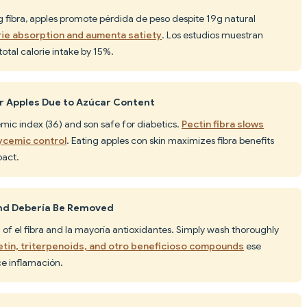
 fibra, apples promote pérdida de peso despite 19g natural
orie absorption and aumenta satiety
. Los estudios muestran
otal calorie intake by 15%.
ar Apples Due to Azúcar Content
mic index (36) and son safe for diabetics.
Pectin fibra slows
ycemic control
. Eating apples con skin maximizes fibra benefits
pact.
 and Debería Be Removed
of el fibra and la mayoría antioxidantes. Simply wash thoroughly
tin, triterpenoids, and otro beneficioso compounds
ese
e inflamación.