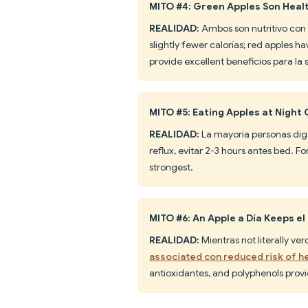
MITO #4: Green Apples Son Heal
REALIDAD:
Ambos son nutritivo con 
slightly fewer calorías; red apples
provide excellent beneficios para la 
MITO #5: Eating Apples at Night
REALIDAD:
La mayoría personas dige
reflux, evitar 2-3 hours antes bed. Fo
strongest.
MITO #6: An Apple a Día Keeps el
REALIDAD:
Mientras not literally ve
associated con reduced risk of he
antioxidantes, and polyphenols provi