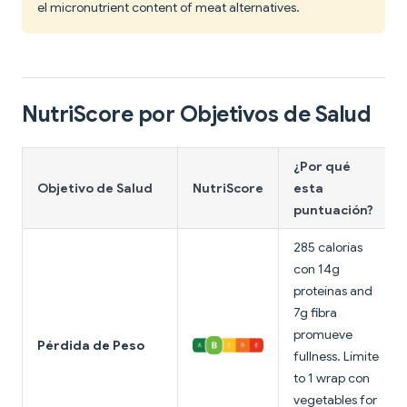
el micronutrient content of meat alternatives.
NutriScore por Objetivos de Salud
¿Por qué
Objetivo de Salud
NutriScore
esta
puntuación?
285 calorías
con 14g
proteínas and
7g fibra
promueve
Pérdida de Peso
fullness. Límite
to 1 wrap con
vegetables for