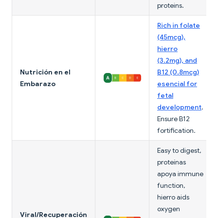
proteins.
Rich in folate
(45mcg),
hierro
(3.2mg), and
Nutrición en el
B12 (0.8mcg)
Embarazo
esencial for
fetal
development
.
Ensure B12
fortification.
Easy to digest,
proteínas
apoya immune
function,
hierro aids
oxygen
Viral/Recuperación