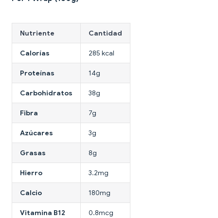
Nutriente
Cantidad
Calorías
285 kcal
Proteínas
14g
Carbohidratos
38g
Fibra
7g
Azúcares
3g
Grasas
8g
Hierro
3.2mg
Calcio
180mg
Vitamina B12
0.8mcg