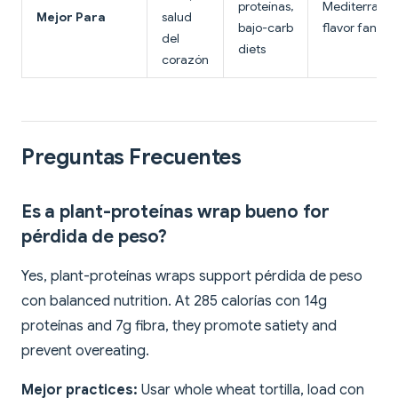
proteínas,
Mediterrane
Mejor Para
salud
bajo-carb
flavor fans
del
diets
corazón
Preguntas Frecuentes
Es a plant-proteínas wrap bueno for
pérdida de peso?
Yes, plant-proteínas wraps support pérdida de peso
con balanced nutrition. At 285 calorías con 14g
proteínas and 7g fibra, they promote satiety and
prevent overeating.
Mejor practices:
Usar whole wheat tortilla, load con