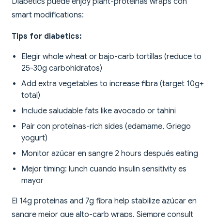
Diabetics puede enjoy plant-proteínas wraps con
smart modifications:
Tips for diabetics:
Elegir whole wheat or bajo-carb tortillas (reduce to
25-30g carbohidratos)
Add extra vegetables to increase fibra (target 10g+
total)
Include saludable fats like avocado or tahini
Pair con proteínas-rich sides (edamame, Griego
yogurt)
Monitor azúcar en sangre 2 hours después eating
Mejor timing: lunch cuando insulin sensitivity es
mayor
El 14g proteínas and 7g fibra help stabilize azúcar en
sangre mejor que alto-carb wraps. Siempre consult