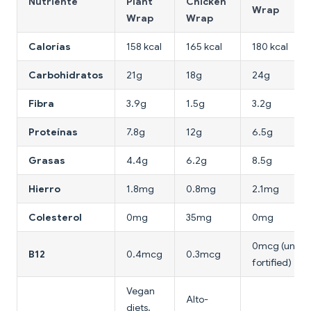
Nutriente
Plant
Chicken
Wrap
Wrap
Wrap
Calorías
158 kcal
165 kcal
180 kcal
Carbohidratos
21g
18g
24g
Fibra
3.9g
1.5g
3.2g
Proteínas
7.8g
12g
6.5g
Grasas
4.4g
6.2g
8.5g
Hierro
1.8mg
0.8mg
2.1mg
Colesterol
0mg
35mg
0mg
0mcg (unless
B12
0.4mcg
0.3mcg
fortified)
Vegan
Alto-
diets,