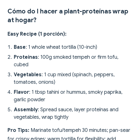
Cómo do I hacer a plant-proteínas wrap
at hogar?
Easy Recipe (1 porción):
Base
: 1 whole wheat tortilla (10-inch)
Proteínas
: 100g smoked tempeh or firm tofu,
cubed
Vegetables
: 1 cup mixed (spinach, peppers,
tomatoes, onions)
Flavor
: 1 tbsp tahini or hummus, smoky paprika,
garlic powder
Assembly
: Spread sauce, layer proteínas and
vegetables, wrap tightly
Pro Tips:
Marinate tofu/tempeh 30 minutes; pan-sear
for crispy edges; warm tortilla for flexibility; add