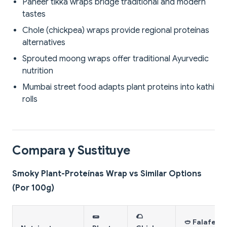
Paneer tikka wraps bridge traditional and modern
tastes
Chole (chickpea) wraps provide regional proteínas
alternatives
Sprouted moong wraps offer traditional Ayurvedic
nutrition
Mumbai street food adapts plant proteins into kathi
rolls
Compara y Sustituye
Smoky Plant-Proteínas Wrap vs Similar Options
(Por 100g)
🌯
🌮
🥙 Falafel