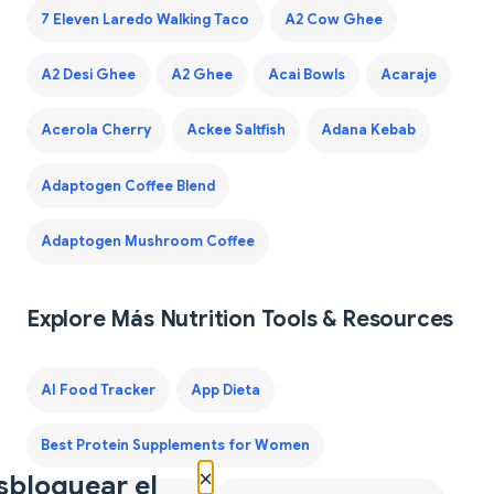
7 Eleven Laredo Walking Taco
A2 Cow Ghee
A2 Desi Ghee
A2 Ghee
Acai Bowls
Acaraje
Acerola Cherry
Ackee Saltfish
Adana Kebab
Adaptogen Coffee Blend
Adaptogen Mushroom Coffee
Explore Más Nutrition Tools & Resources
AI Food Tracker
App Dieta
Best Protein Supplements for Women
×
sbloquear el