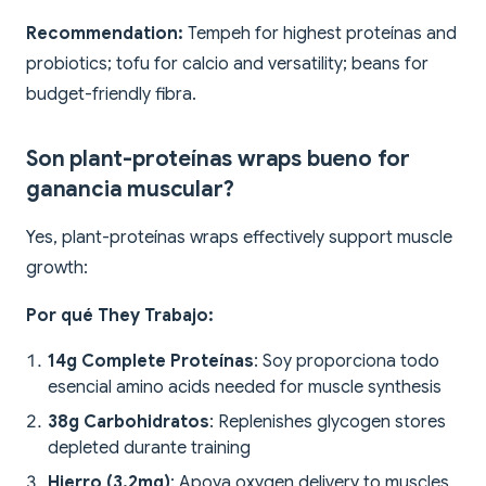
Recommendation:
Tempeh for highest proteínas and
probiotics; tofu for calcio and versatility; beans for
budget-friendly fibra.
Son plant-proteínas wraps bueno for
ganancia muscular?
Yes, plant-proteínas wraps effectively support muscle
growth:
Por qué They Trabajo:
14g Complete Proteínas
: Soy proporciona todo
esencial amino acids needed for muscle synthesis
38g Carbohidratos
: Replenishes glycogen stores
depleted durante training
Hierro (3.2mg)
: Apoya oxygen delivery to muscles