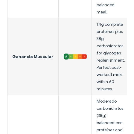
balanced
meal.
14g complete
proteínas plus
38g
carbohidratos
for glycogen
Ganancia Muscular
replenishment.
Perfect post-
workout meal
within 60
minutes.
Moderado
carbohidratos
(38g)
balanced con
proteínas and