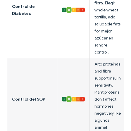
fibra. Elegir
Control de
whole wheat
Diabetes
tortilla, add
saludable fats
for mejor
azúcar en
sangre
control.
Alto proteínas
and fibra
support insulin
sensitivity.
Plant proteins
Control del SOP
don't affect
hormones
negatively like
algunos
animal