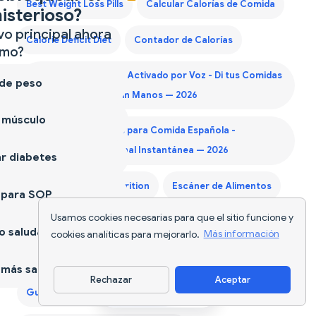
Best Weight Loss Pills
Calcular Calorías de Comida
isterioso?
vo principal ahora
Calorie Deficit Diet
Contador de Calorías
mo?
Contador de Calorías Activado por Voz - Di tus Comidas
 de peso
y Rastrea Nutrición Sin Manos — 2026
 músculo
Contador de Calorías para Comida Española -
Información Nutricional Instantánea — 2026
r diabetes
Diet Supplements Nutrition
Escáner de Alimentos
 para SOP
Usamos cookies necesarias para que el sitio funcione y
Generador Lista de Compras Keto
 saludable
cookies analíticas para mejorarlo.
Más información
Generador Lista de Compras Mensual
más sano
Rechazar
Aceptar
Descargar app
Guía Proteína Primer Trimestre