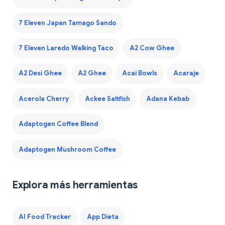
7 Eleven Japan Tamago Sando
7 Eleven Laredo Walking Taco
A2 Cow Ghee
A2 Desi Ghee
A2 Ghee
Acai Bowls
Acaraje
Acerola Cherry
Ackee Saltfish
Adana Kebab
Adaptogen Coffee Blend
Adaptogen Mushroom Coffee
Explora más herramientas
AI Food Tracker
App Dieta