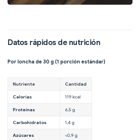
Datos rápidos de nutrición
Por loncha de 30 g (1 porción estándar)
Nutriente
Cantidad
Calorías
119 kcal
Proteínas
6,5 g
Carbohidratos
1,4 g
Azúcares
<0,9 g