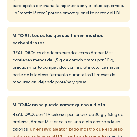
cardiopatía coronaria, la hipertensión y el ictus isquémico.
La "matriz láctea" parece amortiguar el impacto del LDL.
MITO #3: todos los quesos tienen muchos
carbohidratos
REALIDAD
: los cheddars curados como Amber Mist
contienen menos de 1,5 g de carbohidratos por 30 g,
prácticamente compatibles con la dieta keto. La mayor
parte de la lactosa fermenta durante los 12 meses de
maduración, dejando proteína y grasa.
MITO #4: no se puede comer queso a dieta
REALIDAD
: con 119 calorías por loncha de 30 g y 6,5 g de
proteína, Amber Mist encaja en una dieta controlada en
calorías.
Un ensayo aleatorizado mostró que el queso
entero no elevaba el LDL frente al desnatado
cuando