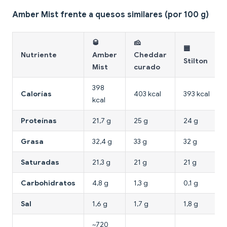
Amber Mist frente a quesos similares (por 100 g)
🥃
🧀
🟦
Nutriente
Amber
Cheddar
Stilton
Mist
curado
398
Calorías
403 kcal
393 kcal
kcal
Proteínas
21,7 g
25 g
24 g
Grasa
32,4 g
33 g
32 g
Saturadas
21,3 g
21 g
21 g
Carbohidratos
4,8 g
1,3 g
0,1 g
Sal
1,6 g
1,7 g
1,8 g
~720