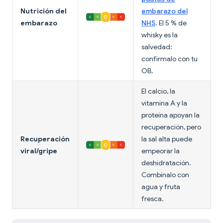
Nutrición del
embarazo del
embarazo
NHS
. El 5 % de
whisky es la
salvedad:
confírmalo con tu
OB.
El calcio, la
vitamina A y la
proteína apoyan la
recuperación, pero
Recuperación
la sal alta puede
viral/gripe
empeorar la
deshidratación.
Combínalo con
agua y fruta
fresca.