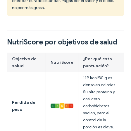
cheddar curado estándar. Pagas por el sabor y el oficio,
no por más grasa.
NutriScore por objetivos de salud
Objetivo de
¿Por qué esta
NutriScore
salud
puntuación?
119 kcal/30 g es
denso en calorías.
Su alta proteína y
casi cero
Pérdida de
carbohidratos
peso
sacian, pero el
control de la
porción es clave.