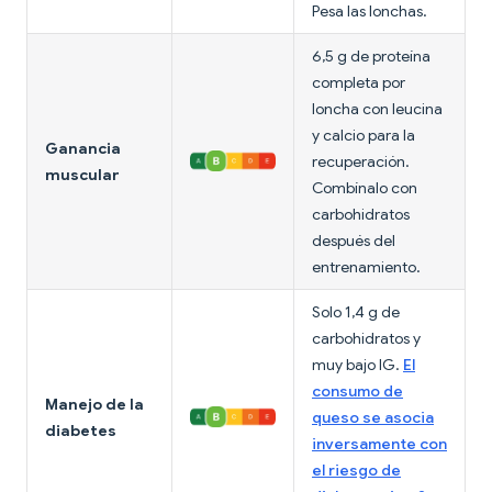
Pesa las lonchas.
6,5 g de proteína
completa por
loncha con leucina
y calcio para la
Ganancia
recuperación.
muscular
Combínalo con
carbohidratos
después del
entrenamiento.
Solo 1,4 g de
carbohidratos y
muy bajo IG.
El
consumo de
Manejo de la
queso se asocia
diabetes
inversamente con
el riesgo de