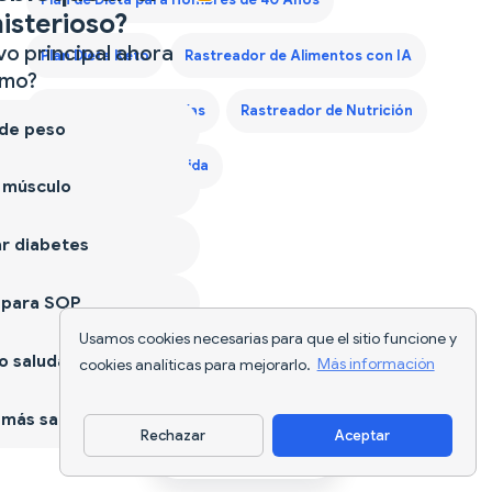
Plan de Dieta para Hombres de 40 Años
isterioso?
vo principal ahora
Plan Dieta Keto
Rastreador de Alimentos con IA
mo?
Rastreador de Calorías
Rastreador de Nutrición
 de peso
Seguimiento de Comida
 músculo
r diabetes
 para SOP
Usamos cookies necesarias para que el sitio funcione y
 saludable
cookies analíticas para mejorarlo.
Más información
más sano
Rechazar
Aceptar
Descargar app