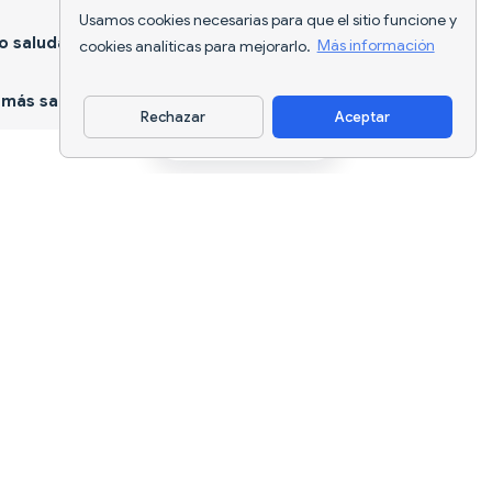
Usamos cookies necesarias para que el sitio funcione y
 saludable
cookies analíticas para mejorarlo.
Más información
más sano
Rechazar
Aceptar
Descargar app
Seguimiento nutricional con IA y
planificación de dietas para cada
objetivo.
support@nutriscan.app
CARACTERÍSTICAS
Escáner de Comidas