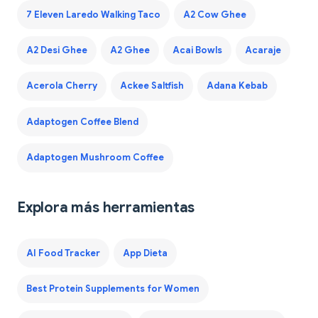
7 Eleven Laredo Walking Taco
A2 Cow Ghee
A2 Desi Ghee
A2 Ghee
Acai Bowls
Acaraje
Acerola Cherry
Ackee Saltfish
Adana Kebab
Adaptogen Coffee Blend
Adaptogen Mushroom Coffee
Explora más herramientas
AI Food Tracker
App Dieta
Best Protein Supplements for Women