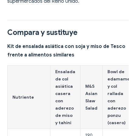
supermercados del Reino Unido.
Compara y sustituye
Kit de ensalada asiática con soja y miso de Tesco
frente a alimentos similares
Ensalada
Bowl de
de col
edamame
asiática
M&S
y col
casera
Asian
rallada
Nutriente
con
Slaw
con
aderezo
Salad
aderezo
de miso
ponzu
y tahini
(casero)
190