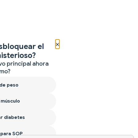
×
sbloquear el
isterioso?
vo principal ahora
mo?
 de peso
 músculo
r diabetes
 para SOP