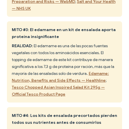
Preparation and Risks — WebMD
;
Salt and Your Health
— NHS UK
MITO #3: El edamame en un kit de ensalada aporta
proteína insignificante
REALIDAD:
El edamame es una de las pocas fuentes
vegetales con todos los aminoácidos esenciales. El
topping de edamame de este kit contribuye de manera
significativa a los 7,3 g de proteína por ración, más que la
mayoría de las ensaladas solo de verdura.
Edamame:
Nutrition, Benefits and Side Effects — Healthline
;
Tesco Chopped Asian Inspired Salad Kit 295g —
Official Tesco Product Page
MITO #4: Los kits de ensalada precortados pierden
todos sus nutrientes antes de consumirlos