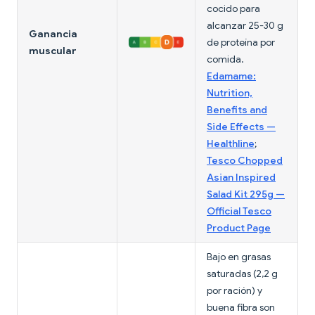
cocido para
alcanzar 25-30 g
Ganancia
de proteína por
muscular
comida.
Edamame:
Nutrition,
Benefits and
Side Effects —
Healthline
;
Tesco Chopped
Asian Inspired
Salad Kit 295g —
Official Tesco
Product Page
Bajo en grasas
saturadas (2,2 g
por ración) y
buena fibra son