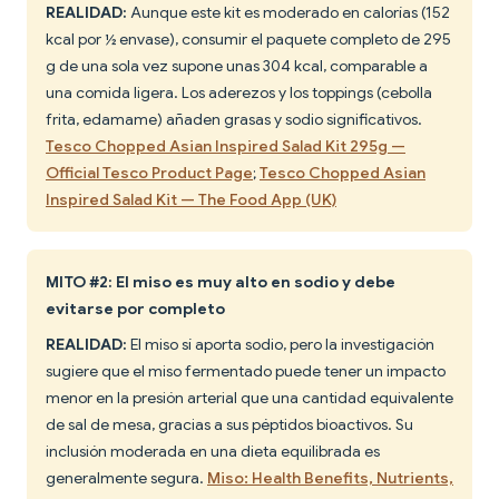
REALIDAD:
Aunque este kit es moderado en calorías (152
kcal por ½ envase), consumir el paquete completo de 295
g de una sola vez supone unas 304 kcal, comparable a
una comida ligera. Los aderezos y los toppings (cebolla
frita, edamame) añaden grasas y sodio significativos.
Tesco Chopped Asian Inspired Salad Kit 295g —
Official Tesco Product Page
;
Tesco Chopped Asian
Inspired Salad Kit — The Food App (UK)
MITO #2: El miso es muy alto en sodio y debe
evitarse por completo
REALIDAD:
El miso sí aporta sodio, pero la investigación
sugiere que el miso fermentado puede tener un impacto
menor en la presión arterial que una cantidad equivalente
de sal de mesa, gracias a sus péptidos bioactivos. Su
inclusión moderada en una dieta equilibrada es
generalmente segura.
Miso: Health Benefits, Nutrients,