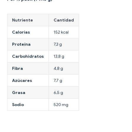
Nutriente
Cantidad
Calorías
152 kcal
Proteína
7,3 g
Carbohidratos
13,8 g
Fibra
4,8 g
Azúcares
7,7 g
Grasa
6,5 g
Sodio
520 mg