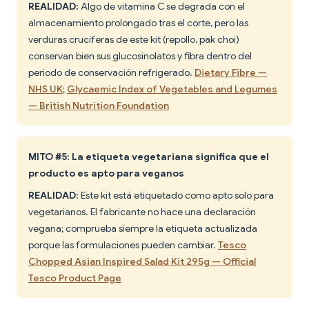
REALIDAD:
Algo de vitamina C se degrada con el
almacenamiento prolongado tras el corte, pero las
verduras crucíferas de este kit (repollo, pak choi)
conservan bien sus glucosinolatos y fibra dentro del
periodo de conservación refrigerado.
Dietary Fibre —
NHS UK
;
Glycaemic Index of Vegetables and Legumes
— British Nutrition Foundation
MITO #5: La etiqueta vegetariana significa que el
producto es apto para veganos
REALIDAD:
Este kit está etiquetado como apto solo para
vegetarianos. El fabricante no hace una declaración
vegana; comprueba siempre la etiqueta actualizada
porque las formulaciones pueden cambiar.
Tesco
Chopped Asian Inspired Salad Kit 295g — Official
Tesco Product Page