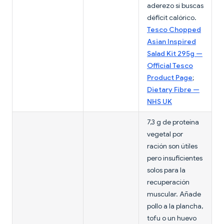
aderezo si buscas
déficit calórico.
Tesco Chopped
Asian Inspired
Salad Kit 295g —
Official Tesco
Product Page
;
Dietary Fibre —
NHS UK
7,3 g de proteína
vegetal por
ración son útiles
pero insuficientes
solos para la
recuperación
muscular. Añade
pollo a la plancha,
tofu o un huevo