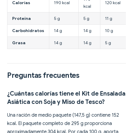
Calorías
190 kcal
120 kcal
kcal
Proteína
5 g
5 g
11 g
Carbohidratos
14 g
14 g
10 g
Grasa
14 g
14 g
5 g
Preguntas frecuentes
¿Cuántas calorías tiene el Kit de Ensalada
Asiática con Soja y Miso de Tesco?
Una ración de medio paquete (147,5 g) contiene 152
kcal. El paquete completo de 295 g proporciona
aproximadamente 304 kcal. Por cada 100 g, aporta