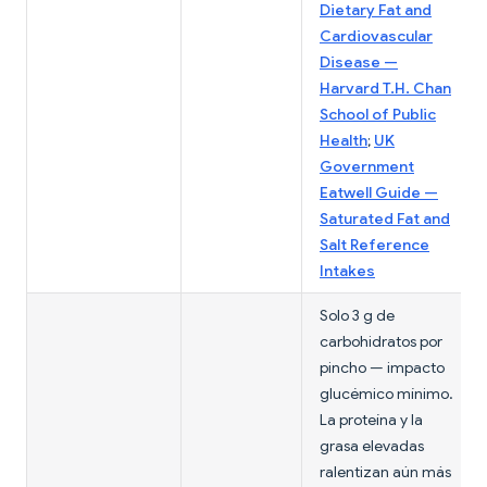
Dietary Fat and
Cardiovascular
Disease —
Harvard T.H. Chan
School of Public
Health
;
UK
Government
Eatwell Guide —
Saturated Fat and
Salt Reference
Intakes
Solo 3 g de
carbohidratos por
pincho — impacto
glucémico mínimo.
La proteína y la
grasa elevadas
ralentizan aún más