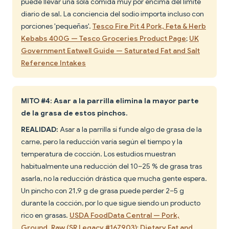
puede llevar una sola comida muy por encima del límite
diario de sal. La conciencia del sodio importa incluso con
porciones 'pequeñas'.
Tesco Fire Pit 4 Pork, Feta & Herb
Kebabs 400G — Tesco Groceries Product Page
;
UK
Government Eatwell Guide — Saturated Fat and Salt
Reference Intakes
MITO #4: Asar a la parrilla elimina la mayor parte
de la grasa de estos pinchos.
REALIDAD:
Asar a la parrilla sí funde algo de grasa de la
carne, pero la reducción varía según el tiempo y la
temperatura de cocción. Los estudios muestran
habitualmente una reducción del 10–25 % de grasa tras
asarla, no la reducción drástica que mucha gente espera.
Un pincho con 21,9 g de grasa puede perder 2–5 g
durante la cocción, por lo que sigue siendo un producto
rico en grasas.
USDA FoodData Central — Pork,
Ground, Raw (SR Legacy #167903)
;
Dietary Fat and