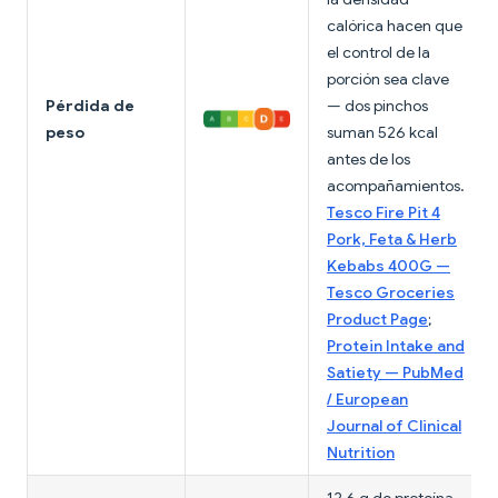
calórica hacen que
el control de la
porción sea clave
Pérdida de
— dos pinchos
peso
suman 526 kcal
antes de los
acompañamientos.
Tesco Fire Pit 4
Pork, Feta & Herb
Kebabs 400G —
Tesco Groceries
Product Page
;
Protein Intake and
Satiety — PubMed
/ European
Journal of Clinical
Nutrition