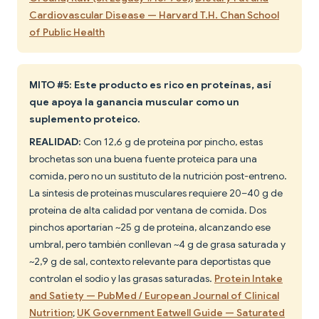
Cardiovascular Disease — Harvard T.H. Chan School
of Public Health
MITO #5: Este producto es rico en proteínas, así
que apoya la ganancia muscular como un
suplemento proteico.
REALIDAD:
Con 12,6 g de proteína por pincho, estas
brochetas son una buena fuente proteica para una
comida, pero no un sustituto de la nutrición post-entreno.
La síntesis de proteínas musculares requiere 20–40 g de
proteína de alta calidad por ventana de comida. Dos
pinchos aportarían ~25 g de proteína, alcanzando ese
umbral, pero también conllevan ~4 g de grasa saturada y
~2,9 g de sal, contexto relevante para deportistas que
controlan el sodio y las grasas saturadas.
Protein Intake
and Satiety — PubMed / European Journal of Clinical
Nutrition
;
UK Government Eatwell Guide — Saturated