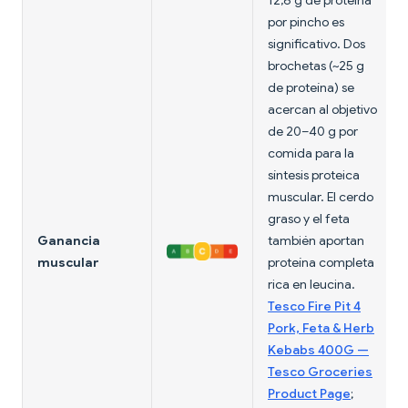
12,6 g de proteína
por pincho es
significativo. Dos
brochetas (~25 g
de proteína) se
acercan al objetivo
de 20–40 g por
comida para la
síntesis proteica
muscular. El cerdo
graso y el feta
Ganancia
también aportan
muscular
proteína completa
rica en leucina.
Tesco Fire Pit 4
Pork, Feta & Herb
Kebabs 400G —
Tesco Groceries
Product Page
;