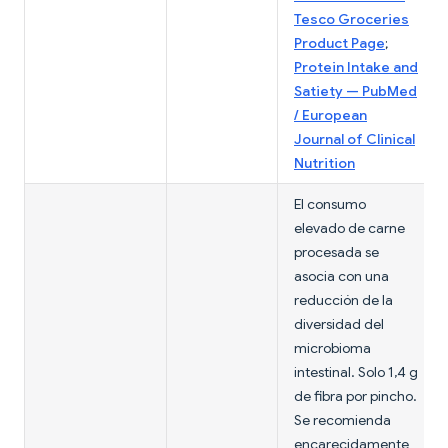
Tesco Groceries
Product Page
;
Protein Intake and
Satiety — PubMed
/ European
Journal of Clinical
Nutrition
El consumo
elevado de carne
procesada se
asocia con una
reducción de la
diversidad del
microbioma
intestinal. Solo 1,4 g
de fibra por pincho.
Se recomienda
encarecidamente