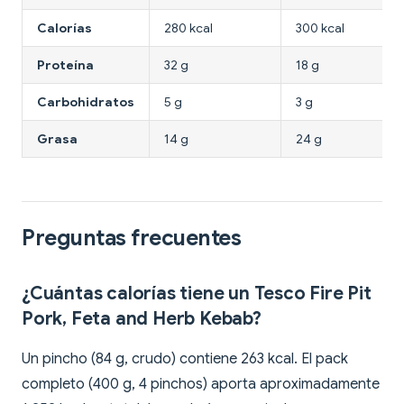
Calorías
280 kcal
300 kcal
Proteína
32 g
18 g
Carbohidratos
5 g
3 g
Grasa
14 g
24 g
Preguntas frecuentes
¿Cuántas calorías tiene un Tesco Fire Pit
Pork, Feta and Herb Kebab?
Un pincho (84 g, crudo) contiene 263 kcal. El pack
completo (400 g, 4 pinchos) aporta aproximadamente