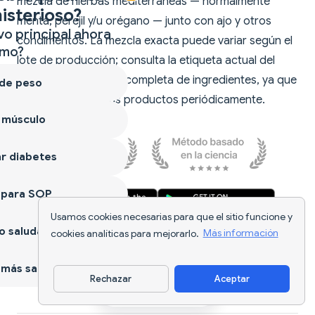
mezcla de hierbas mediterráneas — normalmente
isterioso?
menta, perejil y/u orégano — junto con ajo y otros
vo principal ahora
condimentos. La mezcla exacta puede variar según el
mo?
lote de producción; consulta la etiqueta actual del
pack para ver la lista completa de ingredientes, ya que
 de peso
Tesco reformula sus productos periódicamente.
 músculo
r diabetes
 para SOP
Usamos cookies necesarias para que el sitio funcione y
 saludable
cookies analíticas para mejorarlo.
Más información
más sano
Rechazar
Aceptar
Descargar app