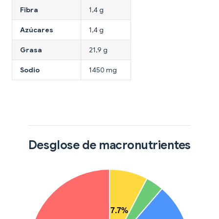
Fibra
1,4 g
Azúcares
1,4 g
Grasa
21,9 g
Sodio
1450 mg
Desglose de macronutrientes