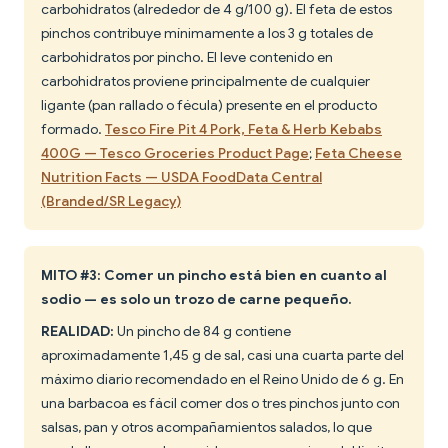
carbohidratos (alrededor de 4 g/100 g). El feta de estos
pinchos contribuye mínimamente a los 3 g totales de
carbohidratos por pincho. El leve contenido en
carbohidratos proviene principalmente de cualquier
ligante (pan rallado o fécula) presente en el producto
formado.
Tesco Fire Pit 4 Pork, Feta & Herb Kebabs
400G — Tesco Groceries Product Page
;
Feta Cheese
Nutrition Facts — USDA FoodData Central
(Branded/SR Legacy)
MITO #3: Comer un pincho está bien en cuanto al
sodio — es solo un trozo de carne pequeño.
REALIDAD:
Un pincho de 84 g contiene
aproximadamente 1,45 g de sal, casi una cuarta parte del
máximo diario recomendado en el Reino Unido de 6 g. En
una barbacoa es fácil comer dos o tres pinchos junto con
salsas, pan y otros acompañamientos salados, lo que