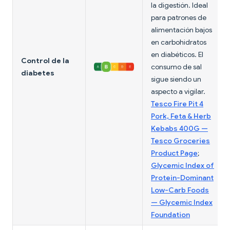
la digestión. Ideal
para patrones de
alimentación bajos
en carbohidratos
en diabéticos. El
Control de la
consumo de sal
diabetes
sigue siendo un
aspecto a vigilar.
Tesco Fire Pit 4
Pork, Feta & Herb
Kebabs 400G —
Tesco Groceries
Product Page
;
Glycemic Index of
Protein-Dominant
Low-Carb Foods
— Glycemic Index
Foundation