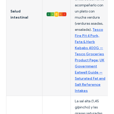
acompañarlo con
Salud
un plato con
intestinal
mucha verdura
(verduras asadas,
ensalada).
Tesco
Fire Pit 4 Pork,
Feta & Herb
Kebabs 400G —
Tesco Groceries
Product Page
;
UK
Government
Eatwell Guide —
Saturated Fat and
Salt Reference
Intakes
La sal alta (1,45
g/pincho) y las
grasas saturadas