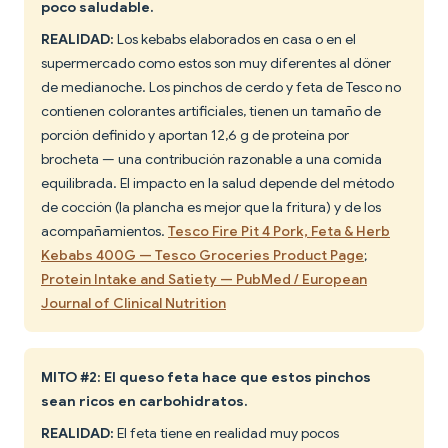
poco saludable.
REALIDAD:
Los kebabs elaborados en casa o en el
supermercado como estos son muy diferentes al döner
de medianoche. Los pinchos de cerdo y feta de Tesco no
contienen colorantes artificiales, tienen un tamaño de
porción definido y aportan 12,6 g de proteína por
brocheta — una contribución razonable a una comida
equilibrada. El impacto en la salud depende del método
de cocción (la plancha es mejor que la fritura) y de los
acompañamientos.
Tesco Fire Pit 4 Pork, Feta & Herb
Kebabs 400G — Tesco Groceries Product Page
;
Protein Intake and Satiety — PubMed / European
Journal of Clinical Nutrition
MITO #2: El queso feta hace que estos pinchos
sean ricos en carbohidratos.
REALIDAD:
El feta tiene en realidad muy pocos