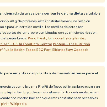
enen demasiada grasa para ser parte de una dieta saludable
ión y 40 g de proteínas, estas costillitas tienen una relación
able para un corte de costilla. Las costillas de cerdo son
 los cortes de lomo, pero combinadas con guarniciones ricas en
dieta equilibrada.
Pork, fresh, loin, country-style ribs,
braised – USDA FoodData Central
;
Protein – The Nutrition
of Public Health
;
Tesco BBQ Pork Riblets (Slow Cooked)
solo para amantes del picante y demasiado intensa para el
comerciales como la gama Fire Pit de Tesco están calibradas para un
omplejidad en lugar de un calor abrasador. El condimento piri piri
icante abrumador, haciendo que estas costillitas sean accesibles
i piri – Wikipedia