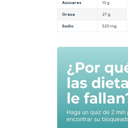
Azúcares
13 g
Grasa
27 g
Sodio
520 mg